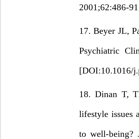
2001;62:486-91.
17. Beyer JL, P
Psychiatric Cl
[
DOI:10.1016/j.
18. Dinan T, T
lifestyle issues
to well-being?