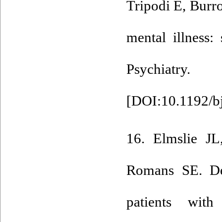
Tripodi E, Burr
mental illness:
Psychiat
[
DOI:10.1192/b
16. Elmslie JL
Romans SE. Det
patients with