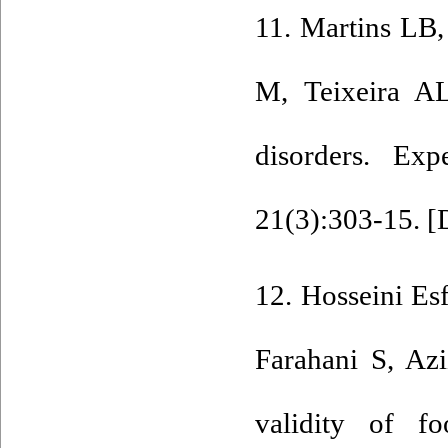
11. Martins LB,
M, Teixeira AL
disorders. Exp
21(3):303-15. [
12. Hosseini Esf
Farahani S, Azi
validity of f