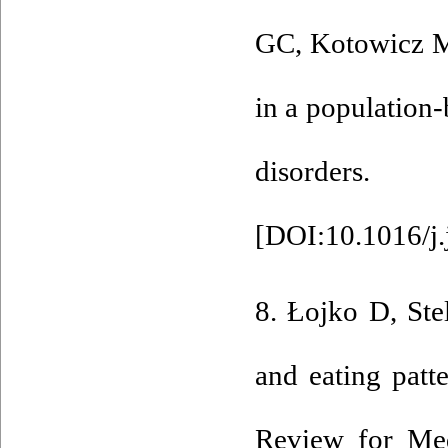
GC, Kotowicz MA
in a population
disorder
[
DOI:10.1016/j.
8. Łojko D, St
and eating patt
Review for Med