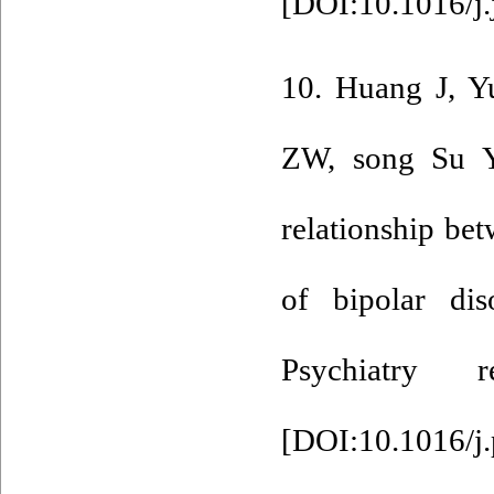
[
DOI:10.1016/j.
10. Huang J, 
ZW, song Su 
relationship bet
of bipolar dis
Psychiatry
[
DOI:10.1016/j.