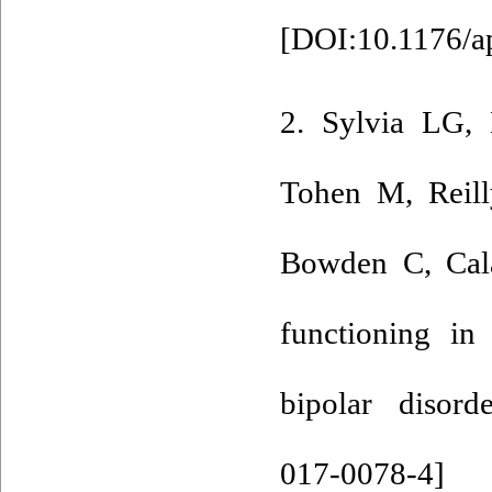
[
DOI:10.1176/a
2. Sylvia LG,
Tohen M, Reill
Bowden C, Cala
functioning in 
bipolar disord
017-0078-4
]