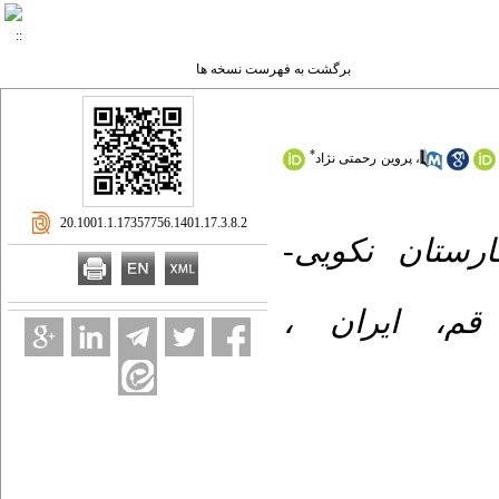
برگشت به فهرست نسخه ها
*
پروین رحمتی نژاد
،
‎ 20.1001.1.17357756.1401.17.3.8.2
مارستان نکویی
، قم، ایران