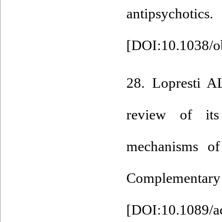
antipsychot
[
DOI:10.1038/o
28. Lopresti A
review of its 
mechanisms of 
Complementa
[
DOI:10.1089/a