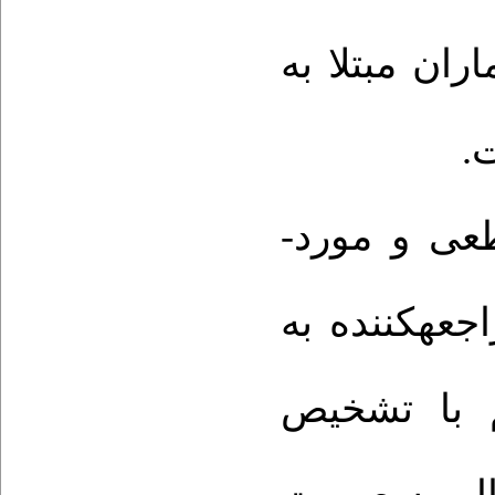
ان مبتلا به
ت
عی و
مورد-
ان مراجعه­کننده به
م با تشخیص