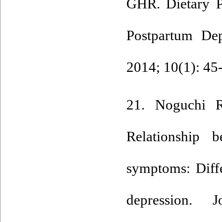
GHR. Dietary P
Postpartum Dep
2014; 10(1): 45
21. Noguchi 
Relationship b
symptoms: Diffe
depression. 