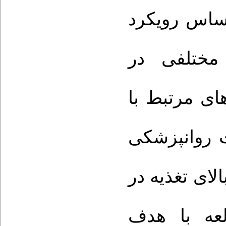
اساس رویکرد
 مختلفی در
ای مرتبط با
ت روان­پزشکی
لای تغذیه در
،  با هدف