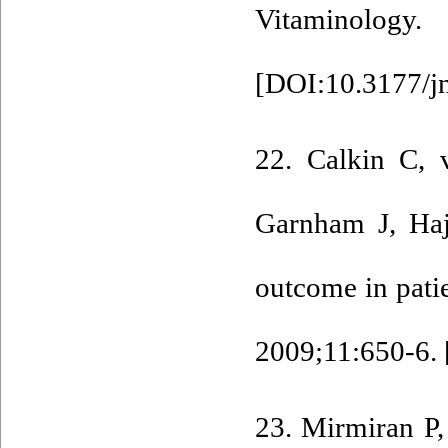
Vitamino
[
DOI:10.3177/jn
22. Calkin C, 
Garnham J, Haj
outcome in patie
2009;11:650-6. 
23. Mirmiran P,