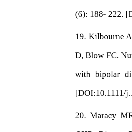
(6): 188- 222. [
19. Kilbourne 
D, Blow FC. Nut
with bipolar d
[
DOI:10.1111/j
20. Maracy MR,