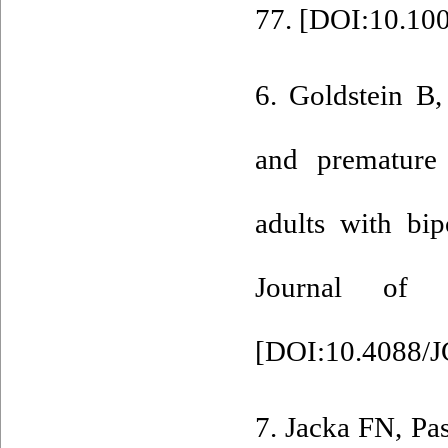
77. [
DOI:10.100
6. Goldstein B
and premature 
adults with bi
Journal of Cl
[
DOI:10.4088/
7. Jacka FN, Pa