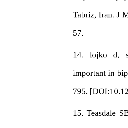
Tabriz, Iran. J
57.
14. lojko d, 
important in bip
795. [
DOI:10.12
15. Teasdale S