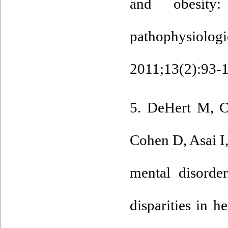
and obesity
pathophysiol
2011;13(2):93-1
5. DeHert M, C
Cohen D, Asai I, 
mental disorde
disparities in h