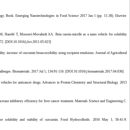
y. Book: Emerging Nanotechnologies in Food Science 2017 Jan 1 (pp. 11-38). Elsevier.
 Haertlé T, Moosavi-Movahedi AA. Beta casein-micelle as a nano vehicle for solubility
72. [
DOI:10.1016/j.lwt.2011.05.023
]
ity: increase of curcumin bioaccessibility using excipient emulsions. Journal of Agricultural
llenges. Biomaterials. 2017 Jul 1; 134:91-116. [
DOI:10.1016/j.biomaterials.2017.04.036
]
ehicles for anticancer drugs. Advances in Protein Chemistry and Structural Biology. 2015
se inhibitory efficiency for liver cancer treatment. Materials Science and Engineering C.
 solubility and stability of curcumin. Food Hydrocolloids. 2016 May 1; 56:41-9.