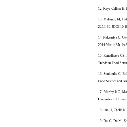
12. Kaya-Celiker H, 
13. Mehanny M, Hatho
225:1-30. [
DOI:10.10
14. Naksuriya O, Okon
2014 Mar 1; 35(10):3
15. Ranadheera CS, L
Trends in Food Scien
16. Soukoulis C, Boh
Food Science and Nutr
17. Murthy KC, Moni
Chemistry to Human H
18. Jain H, Chella N.
19. Dai C, Du M, Zha