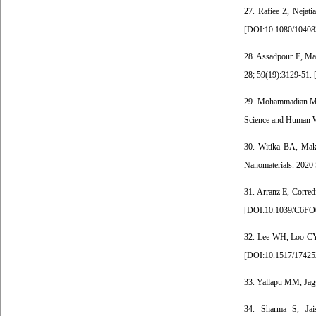
27. Rafiee Z, Nejati
[
DOI:10.1080/10408
28. Assadpour E, Mahd
28; 59(19):3129-51. 
29. Mohammadian M, 
Science and Human We
30. Witika BA, Mako
Nanomaterials. 2020 
31. Arranz E, Corred
[
DOI:10.1039/C6F
32. Lee WH, Loo CY,
[
DOI:10.1517/17425
33. Yallapu MM, Jagg
34. Sharma S, Jais