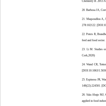
Chemistry B. 2013 Au
20. Barbosa JA, Conw
21. Maqsoudlou A, As
278:102122. [
DOI:10
22. Peters R, Brandh
feed and food sector
23. Li M. Studies on 
Cork,2020)
24. Wand CR, Totton 
[
DOI:10.1063/1.503
25. Espinosa JR, Wan
149(22):224501. [
DO
26. Sáiz-Abajo MJ, G
applied in food indus