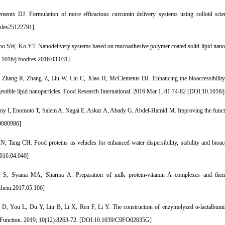
nts DJ. Formulation of more efficacious curcumin delivery systems using colloid science:
ules25122791
]
o SW, Ko YT. Nanodelivery systems based on mucoadhesive polymer coated solid lipid nanopar
1016/j.foodres.2016.03.031
]
 Zhang R, Zhang Z, Liu W, Liu C, Xiao H, McClements DJ. Enhancing the bioaccessibility o
gestible lipid nanoparticles. Food Research International. 2016 Mar 1; 81:74-82 [
DOI:10.1016/j
iny I, Enomoto T, Salem A, Nagai E, Askar A, Abady G, Abdel-Hamid M. Improving the function
9080986
]
, Tang CH. Food proteins as vehicles for enhanced water dispersibility, stability and bi
2016.04.040
]
 S, Syama MA, Sharma A. Preparation of milk protein-vitamin A complexes and their 
chem.2017.05.106
]
D, You L, Du Y, Liu B, Li X, Ren F, Li Y. The construction of enzymolyzed α-lactalbumin 
unction. 2019; 10(12):8263-72. [
DOI:10.1039/C9FO02035G
]