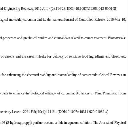
ood Engineering Reviews. 2012 Jun; 4(2):114-23. [
DOI:10.1007/s12393-012-9050-3
]
ical molecule; curcumin and its derivatives. Journal of Controlled Release. 2016 Mar 10;
erties and preclinical studies and clinical data related to cancer treatment. Biomaterials.
 caseins and the casein micelle for delivery of sensitive food ingredients and bioactives.
 enhancing the chemical stability and bioavailability of carotenoids. Critical Reviews in
ach to enhance the biological efficacy of curcumin. Advances in Plant Phenolics: From
Chemistry Letters. 2021 Feb; 19(1):111-21. [
DOI:10.1007/s10311-020-01082-x
]
 N-(2-hydroxypropyl) perfluorooctane amide in aqueous solution. The Journal of Physical