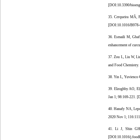
[
DOI:10.3390/bioeng
35. Cerqueira MÂ, P
[
DOI:10.1016/B978-
36. Esmaili M, Ghaf
enhancement of curcu
37. Zou L, Liu W, Liu
and Food Chemistry. 
38. Yin L, Yuvienco C
39. Elzoghby AO, Elg
Jan 1; 98:169-221. [
D
40. Hanafy NA, Lepor
2020 Nov 1; 116:111
41. Li J, Shin GH,
[
DOI:10.1016/j.food