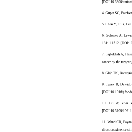
[
DOI:10.3390/antio
4. Gupta SC, Patchva 
5. Chen Y, Lu Y, Lee 
6. Golonko A, Lewan
181:111512. [
DOI:10
7. Tajbakhsh A, Hasa
cancer by the targeti
8. Głąb TK, Boratyńsk
9. Typek R, Dawidow
[
DOI:10.1016/j.food
10. Liu W, Zhai Y
[
DOI:10.3109/10611
11. Wand CR, Fayaz-T
direct coexistence s