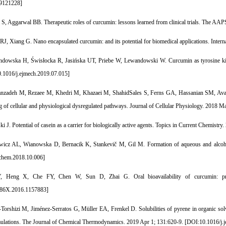
x9121228
]
S, Aggarwal BB. Therapeutic roles of curcumin: lessons learned from clinical trials. The AAP
RJ, Xiang G. Nano encapsulated curcumin: and its potential for biomedical applications. Inter
dowska H, Świsłocka R, Jasińska UT, Priebe W, Lewandowski W. Curcumin as tyrosine kinas
.1016/j.ejmech.2019.07.015
]
nzadeh M, Rezaee M, Khedri M, Khazaei M, ShahidSales S, Ferns GA, Hassanian SM, Avan A. 
ng of cellular and physiological dysregulated pathways. Journal of Cellular Physiology. 2018 M
i J. Potential of casein as a carrier for biologically active agents. Topics in Current Chemistry
icz AL, Wianowska D, Bernacik K, Stankevič M, Gil M. Formation of aqueous and alcoholi
chem.2018.10.006
]
, Heng X, Che FY, Chen W, Sun D, Zhai G. Oral bioavailability of curcumin: pro
86X.2016.1157883
]
orshizi M, Jiménez-Serratos G, Müller EA, Frenkel D. Solubilities of pyrene in organic sol
imulations. The Journal of Chemical Thermodynamics. 2019 Apr 1; 131:620-9. [
DOI:10.1016/j.j