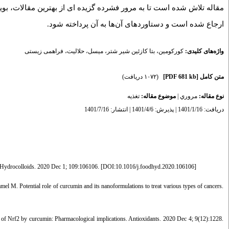
مقاله تلاش شده است تا به مرور فشرده گزیده ای از بهترین مقالات، بو
ارجاع شده است و دستاورد‌های آن‌ها به آن پرداخته شود.
فراهمی زیستی
،
حلالیت
،
میسل
،
بتا کازئین شیر شتر
،
کورکومین
واژه‌های کلیدی:
(۱۰۷۲ دریافت)
[PDF 681 kb]
متن کامل
تغذيه
موضوع مقاله:
|
مروري
نوع مقاله:
دریافت: 1401/1/16 | پذیرش: 1401/4/6 | انتشار: 1401/7/16
 Hydrocolloids. 2020 Dec 1; 109:106106. [
DOI:10.1016/j.foodhyd.2020.106106
]
M. Potential role of curcumin and its nanoformulations to treat various types of cancers.
f Nrf2 by curcumin: Pharmacological implications. Antioxidants. 2020 Dec 4; 9(12):1228.