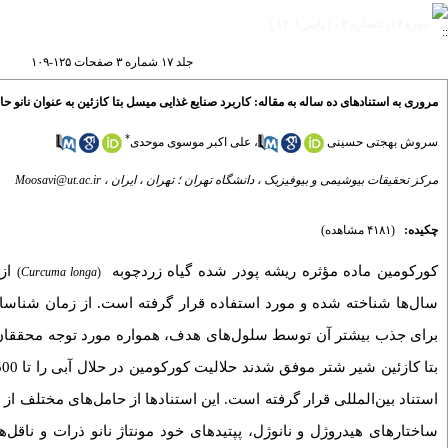
دوره ۱۷، شماره ۳ - ( پاییز ۱۴۰۱ )
جلد ۱۷ شماره ۳ صفحات ۱۲۵-۱۰۹
مروری به استناد‌های ده ساله به مقاله: کاربرد صنایع غذایی میسل بتا کازئین به عنوان نانو
*
علی اکبر موسوی موحدی
،
سروش بهجتی حسینی
Moosavi@ut.ac.ir
مرکز تحقیقات بیوشیمی و بیوفیزیک ، دانشگاه تهران ؛ تهران ، ایران ،
چکیده:
(۴۱۸۱ مشاهده)
کورکومین ماده مؤثره ریشه پودر شده گیاه زردچوبه
از 
(
Curcuma longa
)
سال‌ها شناخته شده و مورد استفاده قرار گرفته است. از زمان شناسای
استناد بین‌المللی قرار گرفته است. این استناد‌ها از حامل‌های مختلف از،
ساختار‌های هیدروژل و نانوژل، پپتید‌های خود مونتاژ نانو ذرات و ناقل