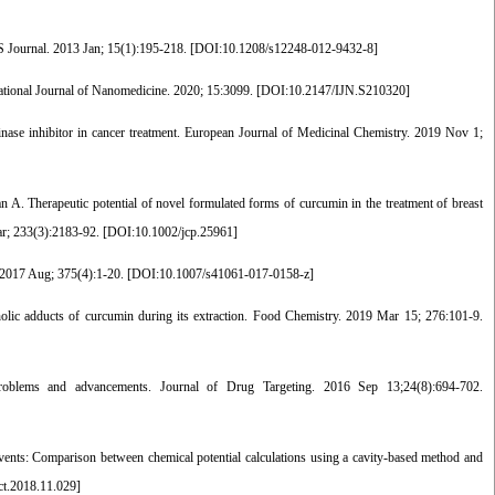
S Journal. 2013 Jan; 15(1):195-218. [
DOI:10.1208/s12248-012-9432-8
]
national Journal of Nanomedicine. 2020; 15:3099. [
DOI:10.2147/IJN.S210320
]
e inhibitor in cancer treatment. European Journal of Medicinal Chemistry. 2019 Nov 1;
Therapeutic potential of novel formulated forms of curcumin in the treatment of breast
ar; 233(3):2183-92. [
DOI:10.1002/jcp.25961
]
. 2017 Aug; 375(4):1-20. [
DOI:10.1007/s41061-017-0158-z
]
c adducts of curcumin during its extraction. Food Chemistry. 2019 Mar 15; 276:101-9.
blems and advancements. Journal of Drug Targeting. 2016 Sep 13;24(8):694-702.
vents: Comparison between chemical potential calculations using a cavity-based method and
ct.2018.11.029
]