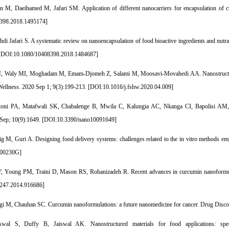
an M, Daeihamed M, Jafari SM. Application of different nanocarriers for encapsulation of
398.2018.1495174
]
i Jafari S. A systematic review on nanoencapsulation of food bioactive ingredients and nutra
[
DOI:10.1080/10408398.2018.1484687
]
Waly MI, Moghadam M, Emam-Djomeh Z, Salami M, Moosavi-Movahedi AA. Nanostructured fo
llness. 2020 Sep 1; 9(3):199-213. [
DOI:10.1016/j.fshw.2020.04.009
]
ni PA, Matafwali SK, Chabalenge B, Mwila C, Kalungia AC, Nkanga CI, Bapolisi AM, Wal
Sep; 10(9):1649. [
DOI:10.3390/nano10091649
]
ig M, Guri A. Designing food delivery systems: challenges related to the in vitro methods emp
O00230G
]
 Young PM, Traini D, Mason RS, Rohanizadeh R. Recent advances in curcumin nanoformulat
247.2014.916686
]
i M, Chauhan SC. Curcumin nanoformulations: a future nanomedicine for cancer. Drug Discov
wal S, Duffy B, Jaiswal AK. Nanostructured materials for food applications: spect