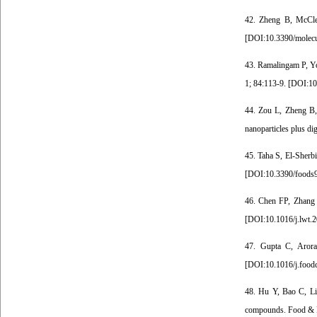
42. Zheng B, McCleme
[
DOI:10.3390/molec
43. Ramalingam P, Yo
1; 84:113-9. [
DOI:10.
44. Zou L, Zheng B,
nanoparticles plus di
45. Taha S, El-Sherb
[
DOI:10.3390/foods
46. Chen FP, Zhang N
[
DOI:10.1016/j.lwt.
47. Gupta C, Arora
[
DOI:10.1016/j.food
48. Hu Y, Bao C, Li 
compounds. Food & F