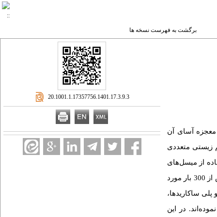
برگشت به فهرست نسخه ها
‎ 20.1001.1.17357756.1401.17.3.9.3
معجزه آسای آن
م زیستی متعددی
قاله و همکاران با استفاده از میسل‌های
بتا کازئین شیر شتر موفق شدند حلالیت کورکومین در حلال آبی را تا 2500 برابر افزایش داده و آن را به چاپ رسانند که تا به امروز این مقاله بیش از 300 بار مورد
 و پلی ساکاریدها
وده‌اند. در این