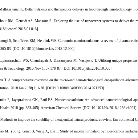
Mallikarjunan K. Better nutrients and therapeutics delivery in food through nanotechnology. F
ut RM, Geneidi AS, Mansour S. Exploring the use of nanocarrier systems to deliver the mag
16/j.jconrel.2016.01.018
]
ogi S, Schiffelers RM, Hennink WE. Curcumin nanoformulations: a review of pharmaceutical prop
365-83. [
DOI:10.1016/j.biomaterials.2013.12.090
]
iyanaarachchi WS, Chandrapala J, Dissanayake M, Vasiljevic T. Utilizing unique properties of
ce & Technology. 2016 Nov 1; 57:178-87. [
DOI:10.1016/j.tifs.2016.10.005
]
n T. A comprehensive overview on the micro-and nano-technological encapsulation advances for
ition. 2018 Jan 2; 58(1):1-36. [
DOI:10.1080/10408398.2014.971353
]
ka P, Jayaprakasha GK, Patil BS. Nanoencapsulation: An advanced nanotechnological appro
ealth 2018 (pp. 383-405). American Chemical Society. [
DOI:10.1021/bk-2018-1286.ch021
]
 Methods to improve the solubility of therapeutical natural products: a review. Environmental 
o M, You Q, Guan B, Wang X, Liu P. Study of micelle formation by fluorocarbon surfactant