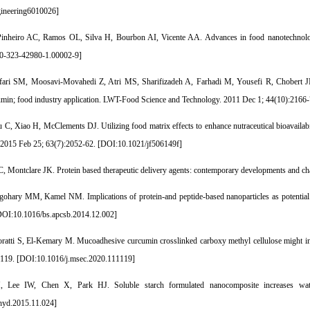
ineering6010026
]
inheiro AC, Ramos OL, Silva H, Bourbon AI, Vicente AA. Advances in food nanotechnolog
0-323-42980-1.00002-9
]
fari SM, Moosavi-Movahedi Z, Atri MS, Sharifizadeh A, Farhadi M, Yousefi R, Chobert JM,
min; food industry application. LWT-Food Science and Technology. 2011 Dec 1; 44(10):2166-
 C, Xiao H, McClements DJ. Utilizing food matrix effects to enhance nutraceutical bioavailabil
2015 Feb 25; 63(7):2052-62. [
DOI:10.1021/jf506149f
]
, Montclare JK. Protein based therapeutic delivery agents: contemporary developments and cha
ohary MM, Kamel NM. Implications of protein-and peptide-based nanoparticles as potential v
OI:10.1016/bs.apcsb.2014.12.002
]
atti S, El-Kemary M. Mucoadhesive curcumin crosslinked carboxy methyl cellulose might increa
119. [
DOI:10.1016/j.msec.2020.111119
]
 Lee IW, Chen X, Park HJ. Soluble starch formulated nanocomposite increases water
hyd.2015.11.024
]