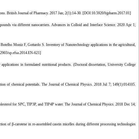
ns. British Journal of Pharmacy. 2017 Jan; 2(1):14-30. [
DOI:10.5920/bjpharm.2017.01
]
unds via different nanocarriers. Advances in Colloid and Interface Science. 2020 Apr 1;
telho Moniz F, Gottardo S. Inventory of Nanotechnology applications in the agricultural,
2903/sp.efsa.2014.EN-621
]
applications in formulated nutritional products. (Doctoral dissertation, University College
tion of chemical potentials. The Journal of Chemical Physics. 2018 Jul 7; 149(1):014105.
holesterol for SPC, TIP3P, and TIP4P water. The Journal of Chemical Physics. 2018 Dec 14;
 of β-carotene in re-assembled casein micelles during different processing technologies