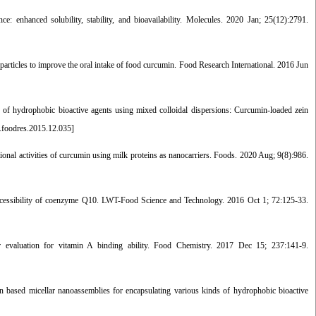
 enhanced solubility, stability, and bioavailability. Molecules. 2020 Jan; 25(12):2791.
ticles to improve the oral intake of food curcumin. Food Research International. 2016 Jun
f hydrophobic bioactive agents using mixed colloidal dispersions: Curcumin-loaded zein
.foodres.2015.12.035
]
al activities of curcumin using milk proteins as nanocarriers. Foods. 2020 Aug; 9(8):986.
oaccessibility of coenzyme Q10. LWT-Food Science and Technology. 2016 Oct 1; 72:125-33.
evaluation for vitamin A binding ability. Food Chemistry. 2017 Dec 15; 237:141-9.
based micellar nanoassemblies for encapsulating various kinds of hydrophobic bioactive