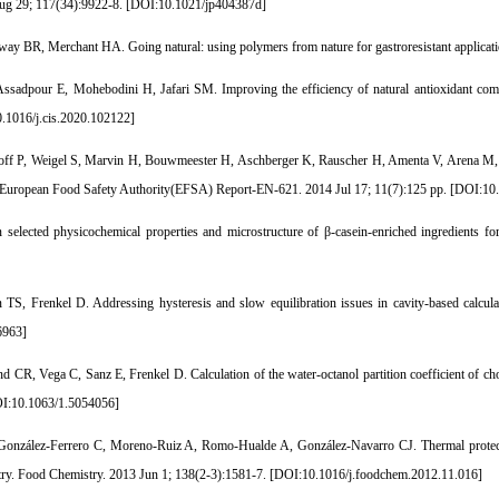
g 29; 117(34):9922-8. [
DOI:10.1021/jp404387d
]
ay BR, Merchant HA. Going natural: using polymers from nature for gastroresistant applicatio
sadpour E, Mohebodini H, Jafari SM. Improving the efficiency of natural antioxidant compo
.1016/j.cis.2020.102122
]
off P, Weigel S, Marvin H, Bouwmeester H, Aschberger K, Rauscher H, Amenta V, Arena M, Bo
. European Food Safety Authority(EFSA) Report-EN-621. 2014 Jul 17; 11(7):125 pp. [
DOI:10.
selected physicochemical properties and microstructure of β-casein-enriched ingredients for 
TS, Frenkel D. Addressing hysteresis and slow equilibration issues in cavity-based calcula
6963
]
d CR, Vega C, Sanz E, Frenkel D. Calculation of the water-octanol partition coefficient of c
I:10.1063/1.5054056
]
onzález-Ferrero C, Moreno-Ruiz A, Romo-Hualde A, González-Navarro CJ. Thermal protection
try. Food Chemistry. 2013 Jun 1; 138(2-3):1581-7. [
DOI:10.1016/j.foodchem.2012.11.016
]