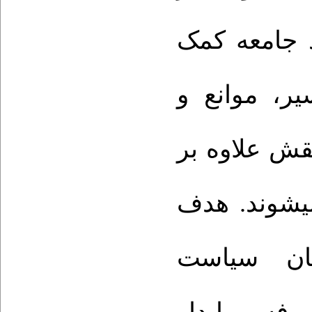
 جامعه کمک
موانع و
،
یر
نقش علاوه بر
ی­شوند. هدف
شان سیاست