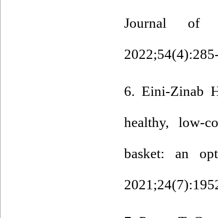
Journal of 
2022;54(4):285-
6. Eini-Zinab 
healthy, low-c
basket: an opt
2021;24(7):1952