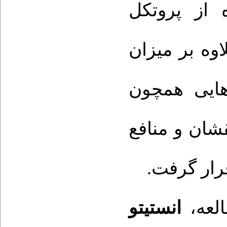
2020 پروتکل
وه بر میزان
هایی همچون
شان و منافع
 قرار گرفت
طالعه
انستیتو