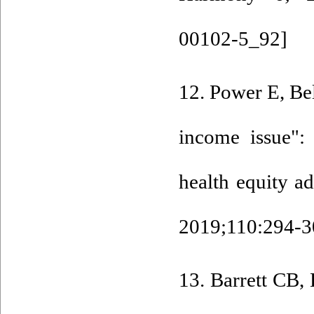
00102-5_92
]
12. Power E, Bely
income issue":
health equity a
2019;110:294-30
13. Barrett CB,