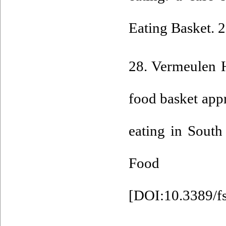
Eating Basket. 2
28. Vermeulen H
food basket appr
eating in South
Food Sy
[
DOI:10.3389/f