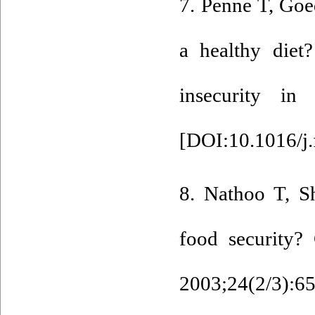
7. Penne T, Go
a healthy diet
insecurity in
[
DOI:10.1016/j
8. Nathoo T, Sh
food security?
2003;24(2/3):65