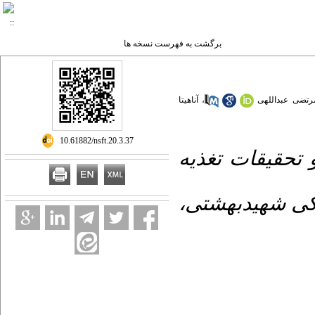
برگشت به فهرست نسخه ها
آناهیتا
،
رتضی عبداللهی
‎ 10.61882/nsft.20.3.37
 تحقیقات تغذیه
زشکی شهیدبهشتی