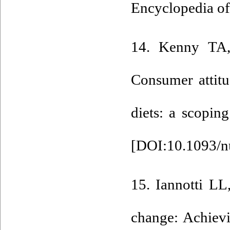
Encyclopedia of
14. Kenny TA,
Consumer attitu
diets: a scopin
[
DOI:10.1093/n
15. Iannotti LL
change: Achievi