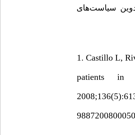
دوین سیاست‌های
در شرایط پیچیده
زان دانش، قدرت
1. Castillo L, Ri
 کرده و به رفع
patients in
اری بین‌سازمانی
2008;136
988720080005
ستیتو تحقیقات