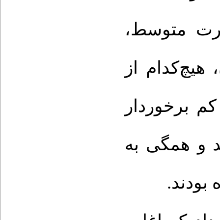
قدرت متوسط
هیچ‌کدام از
م برخوردار
د و همگی به
 بودند