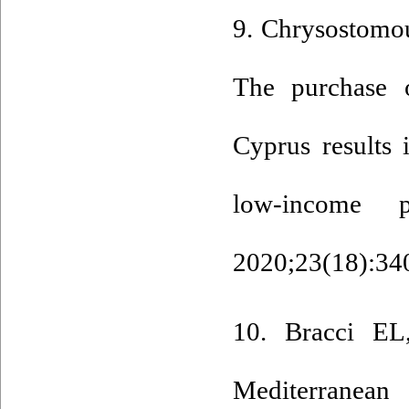
9. Chrysostomou
The purchase 
Cyprus results 
low-income p
2020;23(18):340
10. Bracci E
Mediterranea