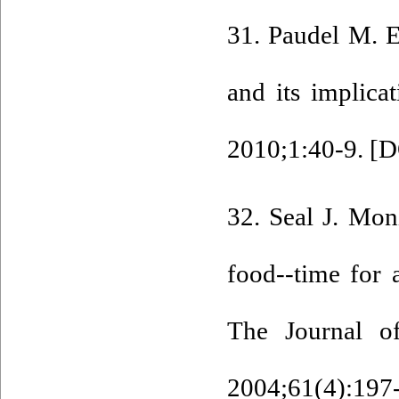
31. Paudel M. E
and its implica
2010;1:40-9. [
D
32. Seal J. Moni
food--time for 
The Journal of
2004;61(4):197