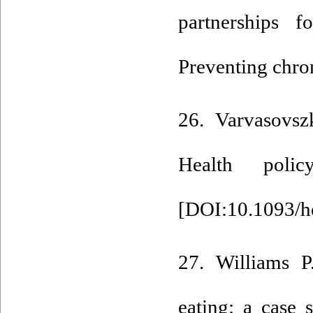
partnerships f
Preventing chron
26. Varvasovsz
Health polic
[
DOI:10.1093/h
27. Williams P
eating: a case 