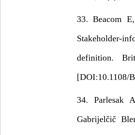
33. Beacom E,
Stakeholder-in
definition. Br
[
DOI:10.1108/B
34. Parlesak 
Gabrijelčič Bl