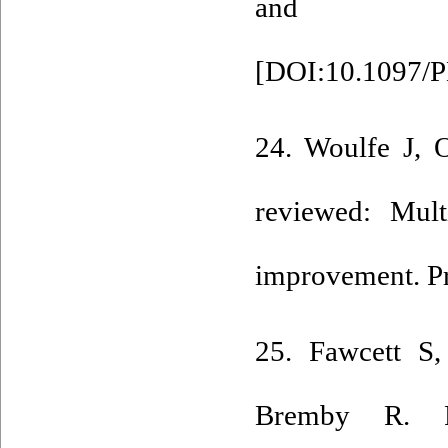
and Prac
[
DOI:10.1097/
24. Woulfe J, 
reviewed: Mult
improvement. Pr
25. Fawcett S
Bremby R. Pe