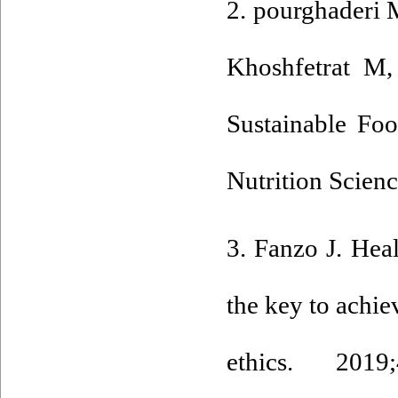
2. pourghaderi 
هبود تغذیه وزارت
Khoshfetrat M, 
ع حمایتی قابل
Sustainable Foo
درت کمتر، اما
Nutrition Scien
ص اهمیت سبدهای
3. Fanzo J. Hea
ر وجود داشت
.
the key to achi
لیل اولویت‌ها و
ethics. 2019;
ش وزارت بهداشت