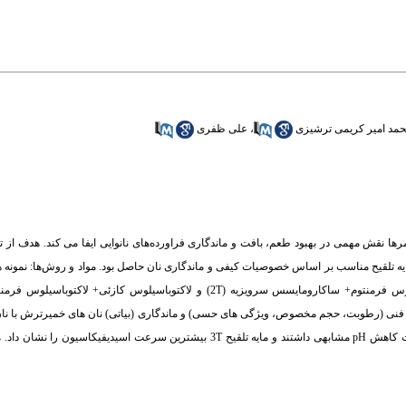
مد امیر کریمی ترشیزی
،
علی ظفری
رها نقش مهمی در بهبود طعم، بافت و ماندگاری فراورده‌های نانوایی ایفا می کند. هدف از
تلقیح مناسب بر اساس خصوصیات کیفی و ماندگاری نان حاصل بود. مواد و روش‌ها: نمونه ه
استفاده از کشت های لاکتوباسیلوس کازئی+ ساکارومایسس سرویزیه (1T)، لاکتوباسیلوس فرمنتوم+ ساکارومایسس سرویزیه (2T) و لا