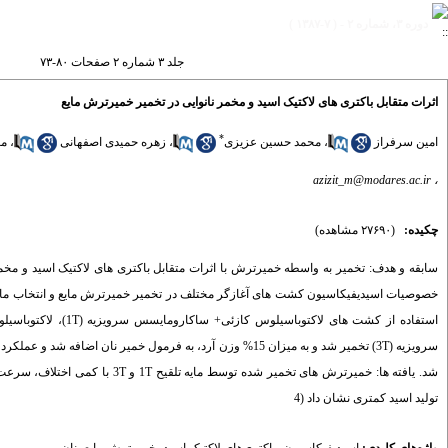
دوره ۳، شماره ۲ - ( ۷-۱۳۸۷ )
جلد ۳ شماره ۲ صفحات ۸۰-۷۳
اثرات متقابل باکتری های لاکتیک اسید و مخمر نانوایی در تخمیر خمیرترش مایع
*
امین سرفراز
،
محمد حسین عزیزی
،
زهره حمیدی اصفهانی
،
مح
azizit_m@modares.ac.ir
،
چکیده:
(۲۷۶۹۰ مشاهده)
سابقه و هدف: تخمیر به واسطه خمیرترش با اثرات متقابل باکتری های لاکتیک اسید و مخم
خصوصیات اسیدیفیکاسیون کشت های آغازگر مختلف در تخمیر خمیرترش مایع و انتخاب مایه 
تولید اسید کمتری نشان داد (4