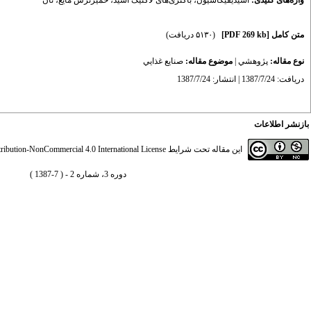
واژه‌های کلیدی:
اسیدیفیکاسیون
،
باکتری‌های لاکتیک اسید
،
خمیرترش مایع
،
نان
متن کامل
[PDF 269 kb]
(۵۱۳۰ دریافت)
نوع مقاله:
پژوهشي
|
موضوع مقاله:
صنايع غذايي
دریافت: 1387/7/24 | انتشار: 1387/7/24
بازنشر اطلاعات
این مقاله تحت شرایط
ibution-NonCommercial 4.0 International License
دوره 3، شماره 2 - ( 7-1387 )