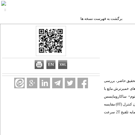
برگشت به فهرست نسخه ها
 تحقیق حاضر، بررسی
ای خمیرترش مایع با
کتوباسیلوس کازئی+ لاکتوباسیلوس فرمنتوم+ ساکارومایسس
سرویزیه (3T) تخمیر شد و به میزان 15% وزن آرد، به فرمول خمیر نان اضافه شد و عملکرد فنی (رطوبت، حجم مخصوص، ویژگی های حسی) و ماندگاری (بیاتی) نان های خمیرترش با نان کنترل (0T) مقایسه
شد. یافته ها‌: خمیرترش های تخمیر شده توسط مایه تلقیح 1T و 3T با کمی اختلاف، سرعت کاهش pH مشابهی داشتند و مایه تلقیح 3T بیشترین سرعت اسیدیفیکاسیون را نشان داد. مایه تلقیح 2T سرعت