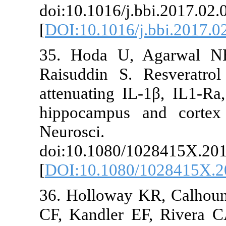
doi:10.1016/j.
[
DOI:10.1016/
35. Hoda U,
Raisuddin S.
attenuating I
hippocampus 
Neurosc
doi:10.1080/
[
DOI:10.1080
36. Holloway
CF, Kandler E