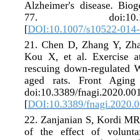
Alzheimer's d
77. doi:1
[
DOI:10.1007
21. Chen D, 
Kou X, et al.
rescuing down
aged rats. F
doi:10.3389/f
[
DOI:10.3389/
22. Zanjanian
of the effec