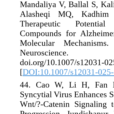
Mandaliya V, 
Alasheqi MQ
Therapeuti
Compounds fo
Molecular M
Neurosc
doi.org/10.10
[
DOI:10.1007
44. Cao W, 
Syncytial Vir
Wnt/?-Cateni
Progression. 