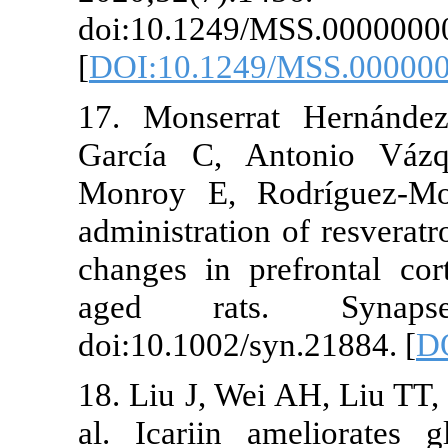
doi:10.1249/
[
DOI:10.1249
17. Monserra
García C, A
Monroy E, Ro
administration
changes in p
aged rats.
doi:10.1002/s
18. Liu J, Wei
al. Icariin a