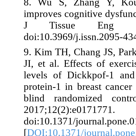
8. Wu S, Zh
improves cogni
J Tissue 
doi:10.3969/j
9. Kim TH, Ch
JI, et al. Eff
levels of Dic
protein-1 in b
blind random
2017;12(2):e0
doi:10.1371/j
[
DOI:10.1371/