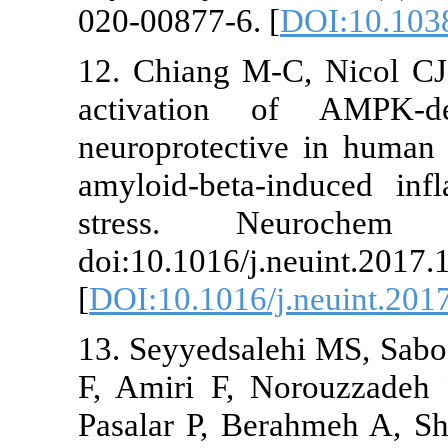
020-00877-6. 
12. Chiang M-
activation
neuroprotecti
amyloid-beta
stress. Ne
doi:10.1016/j.
[
DOI:10.1016/
13. Seyyedsal
F, Amiri F, N
Pasalar P, B