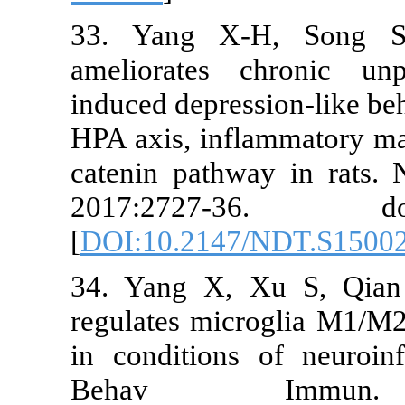
33. Yang X-
ameliorates 
induced depres
HPA axis, inf
catenin pathw
2017:2727-
[
DOI:10.2147
34. Yang X, 
regulates mic
in conditions
Behav I