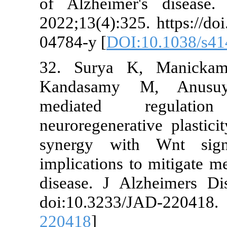
of Alzheimer
2022;13(4):325
04784-y [
DOI:
32. Surya K
Kandasamy 
mediated 
neuroregenera
synergy with
implications t
disease. J Al
doi:10.323
220418
]