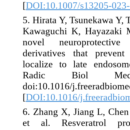
[
DOI:10.1007
5. Hirata Y, 
Kawaguchi K, 
novel neuro
derivatives t
localize to 
Radic Bi
doi:10.1016/j
[
DOI:10.1016/
6. Zhang X, J
et al. Resve