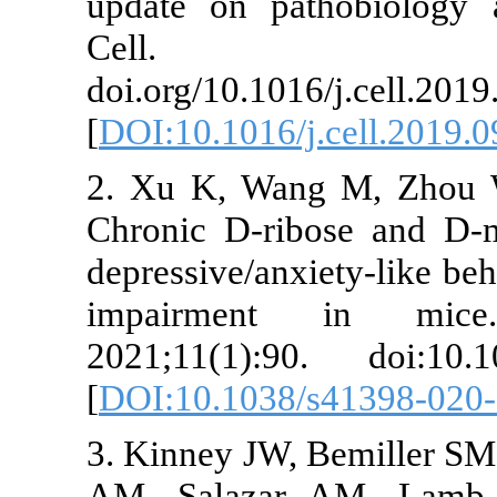
update on pat
 کند
Cell. 2
doi.org/10.101
[
DOI:10.1016/j
2. Xu K, Wan
Chronic D-ri
depressive/anx
impairment
2021;11(1):9
[
DOI:10.1038
3. Kinney JW,
AM, Salazar