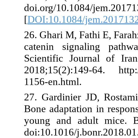
doi.org/10.10
[
DOI:10.1084
26. Ghari M, F
catenin sign
Scientific Jo
2018;15(2):149
1156-en.html.
27. Gardinier
Bone adaptatio
young and ad
doi:10.1016/j.