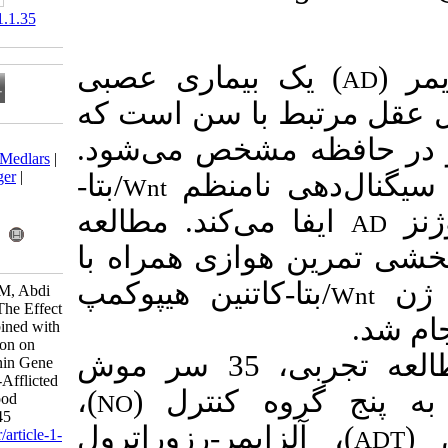
‎ 10.66224/nsft.21.1.35
) ماری عصبی
با سن است که
Download citation:
 مشخص می‌شود
BibTeX
|
RIS
|
EndNote
|
Medlars
|
ProCite
|
Reference Manager
|
 نامنظم
/بتا-
Wnt
RefWorks
Send citation to:
ی‌کند. مطالعه
Mendeley
Zotero
ازی همراه با
RefWorks
/اتنین هیپوکمپ
Ranjbar M, Naghibzadeh M, Abdi
A, Torabi Palat Kaleh G. The Effect
of Aerobic Exercise Combined with
Resveratrol Supplementation on
در این مطالعه تجربی، 35 سر موش
Hippocampal Wnt/β-Catenin Gene
Expression in Alzheimer's-Afflicted
)،
وه کنترل
Rats. Iranian J Nutr Sci Food
NO
Technol 2026; 21 (1) :35-45
)، ر-رزوراترول
URL:
http://nsft.sbmu.ac.ir/article-1-