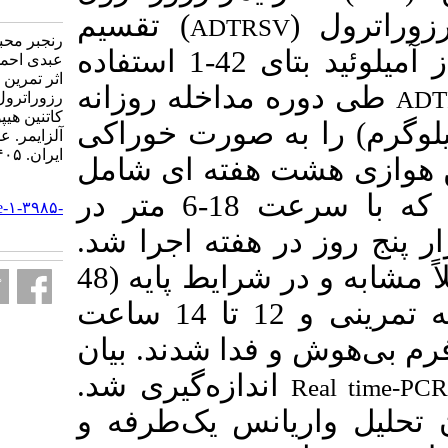
3985-fa.html
) تقسیم
ADTRS
رنجبر محبوبه، نقیب زاده مریم،
شدند. برای القای آلزایمر از آمیلوئید بتای 42-1 استفاده
عبدی احمد، ترابی پلت کله قاسم.
اثر تمرین هوازی همراه با مکمل
مداخله روزانه
رزوراترول بر بیان ژن Wnt/بتا-
کاتنین هیپوکمپ موش‌های مبتلا به
 را به صورت خوراکی
آلزایمر. علوم تغذیه و صنایع غذایی
ایران. ۱۴۰۵; ۲۱ (۱) :۳۵-۴۵
 هفته ای شامل
URL:
دویدن روی نوارگردان بود که با سرعت 18-6 متر در
http://nsft.sbmu.ac.ir/article-۱-۳۹۸۵-
fa.html
ر هفته اجرا شد
تمام نمونه ها با شرایط کاملاً مشابه و در شرایط پایه (48
ساعت پس از آخرین جلسه تمرینی و 12 تا 14 ساعت
فدا شدند. بیان
ندازه‌گیری شد
یانس یک‌طرفه و