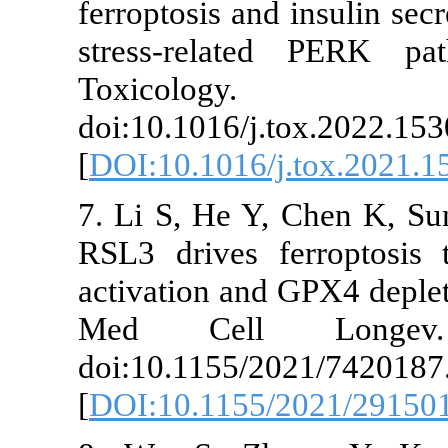
ferroptosis an
stress-rela
Toxicol
doi:10.1016/j
[
DOI:10.1016/
7. Li S, He Y,
RSL3 drives 
activation and
Med Cell 
doi:10.1155/2
[
DOI:10.1155