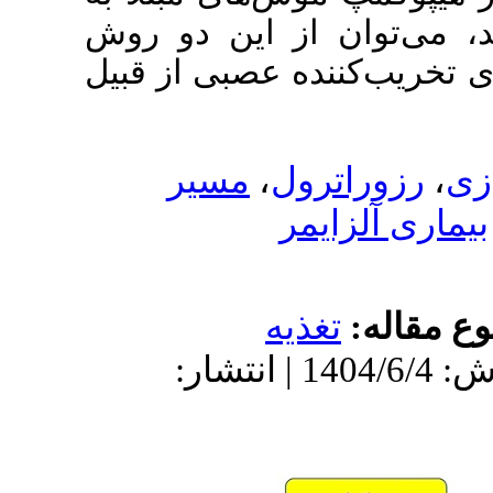
، این دو روش
ه عصبی از قبیل
مسیر
،
ل
ر
يه
دریافت: 1403/12/13 | پذیرش: 1404/6/4 | انتشار: