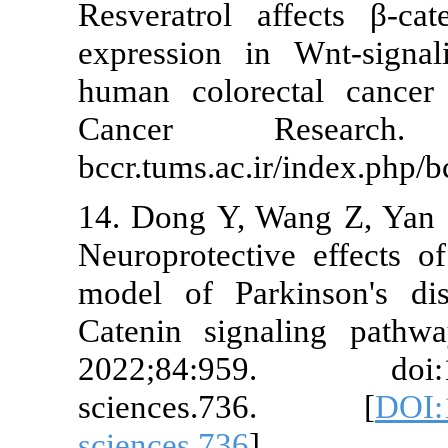
Resveratrol 
expression i
human colore
Cancer Res
bccr.tums.ac.i
14. Dong Y, 
Neuroprotecti
model of Par
Catenin sign
2022;84:959
sciences.
sciences.736
]