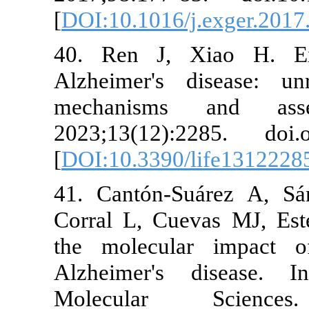
[
DOI:10.1016/
40. Ren J, X
Alzheimer's 
mechanisms
2023;13(12):
[
DOI:10.3390/
41. Cantón-S
Corral L, Cu
the molecula
Alzheimer's 
Molecular 