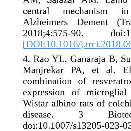
central mec
Alzheimers 
2018;4:575-9
[
DOI:10.1016/j
4. Rao YL, Ga
Manjrekar PA
combination 
expression of
Wistar albino 
disease. 
doi:10.1007/s