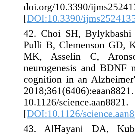
doi.org/10.33
[
DOI:10.3390
42. Choi SH,
Pulli B, Cle
MK, Asseli
neurogenesis
cognition in 
2018;36
10.1126/scien
[
DOI:10.1126/
43. AlHayan