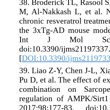
38. Broderick 
M, Al-Nakkash
chronic resver
the 3xTg-AD 
Int J Mo
doi:10.3390/i
[
DOI:10.3390
39. Liao Z-Y,
Pu D, et al. Th
combination
regulation o
2017;98:177-8