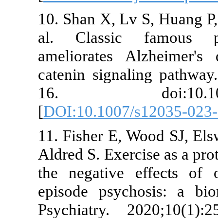
10. Shan X, Lv
al. Classic
ameliorates 
catenin signa
16. doi:1
[
DOI:10.1007
11. Fisher E,
Aldred S. Exer
the negative 
episode psych
Psychiatry. 