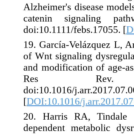
Alzheimer's di
catenin si
doi:10.1111/fe
19. García-Ve
of Wnt signali
and modificati
Res Re
doi:10.1016/j.
[
DOI:10.1016/
20. Harris 
dependent me