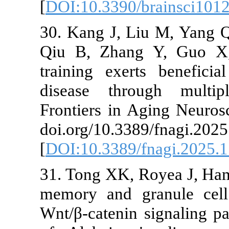
[
DOI:10.3390/
30. Kang J, L
Qiu B, Zhang
training exer
disease thro
Frontiers in 
doi.org/10.33
[
DOI:10.3389/
31. Tong XK, 
memory and g
Wnt/β-catenin