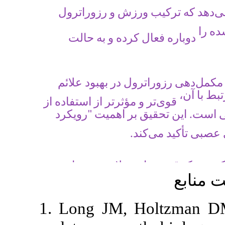
رزش و رزوراترول
کرده
و به حالت
ل در بهبود علائم
مؤثرتر
از استفاده از
بر اهمیت "رویکرد
د
ی سلامت مغز است
تی‌اکسیدان قوی
1. Long JM, 
و
ده توسط ورزش
و التهاب)، محیط