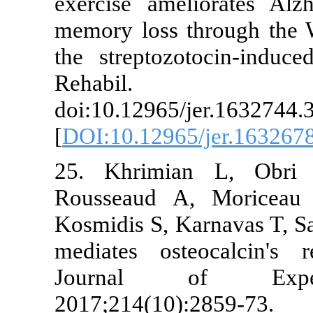
exercise amel
memory loss t
the streptozo
Rehabi
doi:10.12965/
[
DOI:10.12965
25. Khrimia
Rousseaud A
Kosmidis S, K
mediates ost
Journal o
2017;214(10):