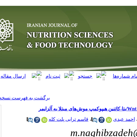
[ English ]
]
Archive
[
برگشت به فهرست نسخه ها
سم ترابی پلت کله
m.