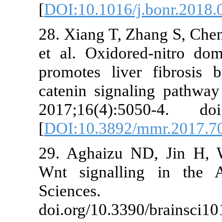
[
DOI:10.1016/
28. Xiang T, Z
et al. Oxidor
promotes live
catenin signa
2017;16(4):5
[
DOI:10.3892
29. Aghaizu 
Wnt signalli
Science
doi.org/10.33