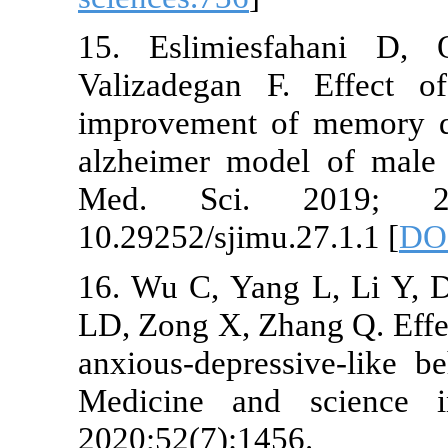
15. Eslimie
Valizadegan 
improvement 
alzheimer mod
Med. Sci.
10.29252/sjimu
16. Wu C, Ya
LD, Zong X, Zh
anxious-depre
Medicine and
2020;52(7):14