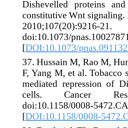
Dishevelled 
constitutive W
2010;107(20):
doi:10.1073/p
[
DOI:10.1073
37. Hussain M
F, Yang M, et
mediated repr
cells. Can
doi:10.1158/
[
DOI:10.1158