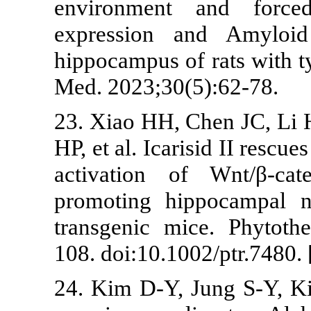
environment
expression 
hippocampus of
Med. 2023;30(
23. Xiao HH, 
HP, et al. Icar
activation o
promoting hi
transgenic mi
108. doi:10.10
24. Kim D-Y, 