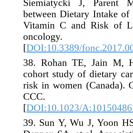
Siemiatycki J, Par
between Dietary Inta
Vitamin C and Risk 
oncology
[
DOI:10.3389/fonc.2
38. Rohan TE, Jai
cohort study of dieta
risk in women (Canad
CCC. 2002
[
DOI:10.1023/A:101
39. Sun Y, Wu J, Y