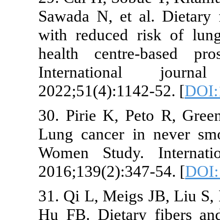
Sawada N, et al. Diet
with reduced risk o
health centre-base
International j
2022;51(4):1142-52. 
30. Pirie K, Peto R,
Lung cancer in nev
Women Study. Inter
2016;139(2):347-54. 
31. Qi L, Meigs JB, 
Hu FB. Dietary fiber