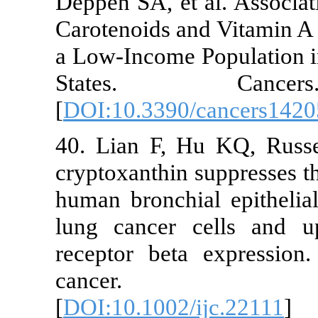
Deppen SA, et al. Ass
Carotenoids and Vita
a Low-Income Populat
States. Can
[
DOI:10.3390/cancer
40. Lian F, Hu KQ,
cryptoxanthin suppres
human bronchial epith
lung cancer cells a
receptor beta expres
cancer. 200
[
DOI:10.1002/ijc.221