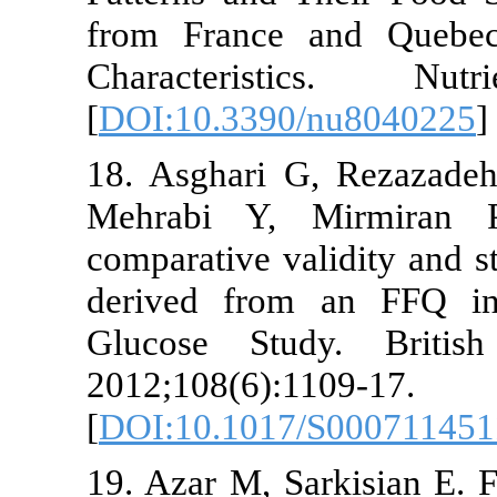
from France and Qu
Characteristics. 
[
DOI:10.3390/nu804
18. Asghari G, Reza
Mehrabi Y, Mirmira
comparative validity a
derived from an F
Glucose Study. Bri
2012;108(6):1109-17.
[
DOI:10.1017/S0007
19. Azar M, Sarkisia