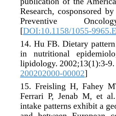
publication of the A
Research, cosponsor
Preventive Onco
[
DOI:10.1158/1055-9
14. Hu FB. Dietary pa
in nutritional epid
lipidology. 2002;13(1)
200202000-00002
]
15. Freisling H, F
Ferrari P, Jenab M, e
intake patterns exhibi
and between Europe