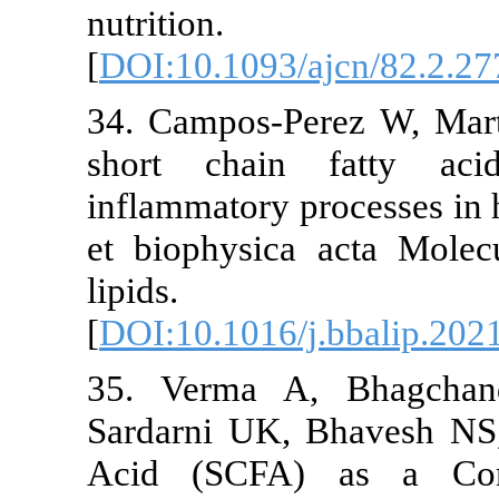
nutrition. 
[
DOI:10.1093/ajcn/82
34. Campos-Perez W,
short chain fatt
inflammatory process
et biophysica acta 
lipids. 202
[
DOI:10.1016/j.bbali
35. Verma A, Bhag
Sardarni UK, Bhavesh
Acid (SCFA) as a