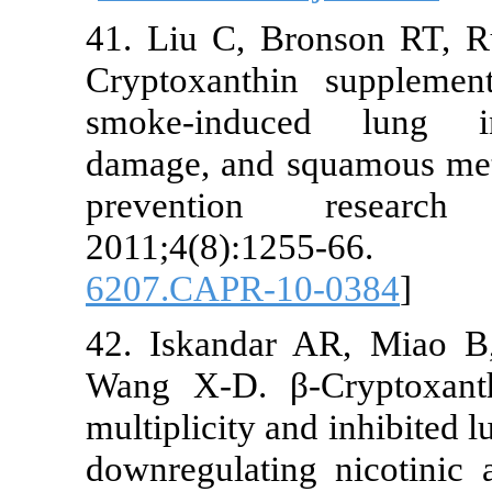
41. Liu C, Bronson
Cryptoxanthin suppl
smoke-induced lun
damage, and squamous
prevention resea
2011;4(8):125
6207.CAPR-10-0384
42. Iskandar AR, M
Wang X-D. β-Crypto
multiplicity and inhib
downregulating nicot