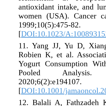
antioxidant intake, 
women (USA). Canc
1999;10(5):475-82.
[
DOI:10.1023/A:100
11. Yang JJ, Yu D,
Robien K, et al. Ass
Yogurt Consumptio
Pooled Analy
2020;6(2):e194107.
[
DOI:10.1001/jamaon
12. Balali A, Fathz