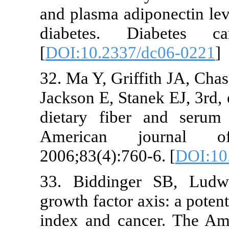
and plasma adiponect
diabetes. Diabete
[
DOI:10.2337/dc06-0
32. Ma Y, Griffith JA
Jackson E, Stanek EJ,
dietary fiber and s
American journal
2006;83(4):760-6. [
DO
33. Biddinger SB, 
growth factor axis: a
index and cancer. Th