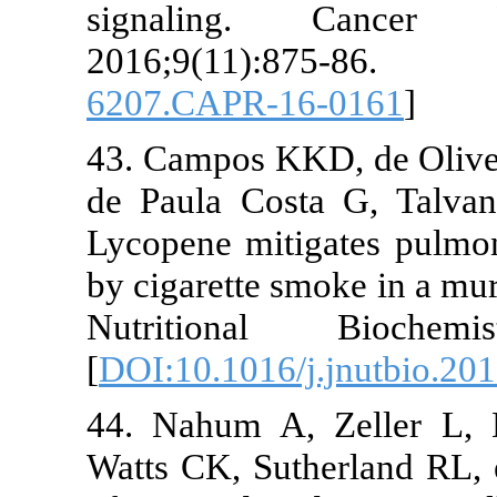
signaling. Canc
2016;9(11):87
6207.CAPR-16-0161
43. Campos KKD, de 
de Paula Costa G, T
Lycopene mitigates
by cigarette smoke in
Nutritional Bioc
[
DOI:10.1016/j.jnutb
44. Nahum A, Zelle
Watts CK, Sutherland 