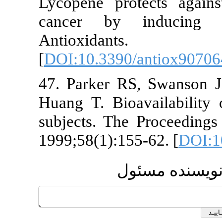
Lycopene protects 
cancer by induci
Antioxidant
[
DOI:10.3390/antiox
47. Parker RS, Swa
Huang T. Bioavailab
subjects. The Proceed
1999;58(1):155-62. [
نده مسئول