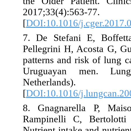
the Older Patient. C
2017;33(4):563-77.
[
DOI:10.1016/j.cger.
7. De Stefani E, B
Pellegrini H, Acosta 
patterns and risk of l
Uruguayan men. 
Netherlands).
[
DOI:10.1016/j.lungc
8. Gnagnarella P,
Rampinelli C, Berto
Nutrient intake and nu