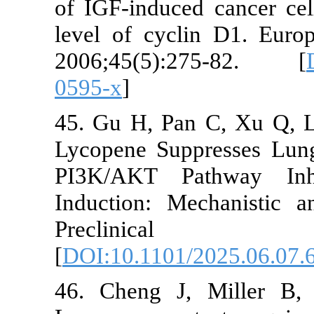
of IGF-induced canc
level of cyclin D1. 
2006;45(5):275-8
0595-x
]
45. Gu H, Pan C, Xu 
Lycopene Suppresses
PI3K/AKT Pathway
Induction: Mechanis
Preclinic
[
DOI:10.1101/2025.0
46. Cheng J, Mille