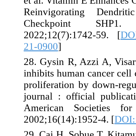
et al. Vitamin E Enh
Reinvigorating Den
Checkpoint SHP
2022;12(7):1742-59.
21-0900
]
28. Gysin R, Azzi A,
inhibits human cancer
proliferation by dow
journal : official pu
American Societies
2002;16(14):1952-4. 
29. Cai H, Sobue T, K