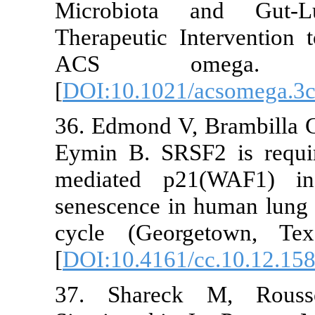
Microbiota and G
Therapeutic Interve
ACS omega. 2
[
DOI:10.1021/acsom
36. Edmond V, Brambi
Eymin B. SRSF2 is r
mediated p21(WAF1
senescence in human l
cycle (Georgetown,
[
DOI:10.4161/cc.10.
37. Shareck M, 