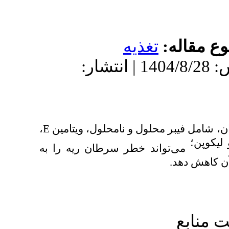
اله
تغذيه
دریافت: 1404/6/26 | پذیرش: 1404/8/28 | انتشار:
،
E
 فیبر محلول و نامحلول، ویتامین
می‌تواند خطر سرطان ریه را به
ع