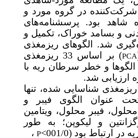
مطالعه مورد-شاهدی
در گروه مورد و
پرسشنامه‌های
بسامد خوراک، تکمیل و
شد. الگوهای ریزمغذی
) بر اساس 33 ریزمغذی
ها و خطر سرطان ریه با
یابی شد
ذی شناسایی شده، تنها
نوان الگوی فیبر و
، فیبر محلول، ویتامین
،  و لیکوپن؛
به طور
،
(001/0>
ارتباط بود
P