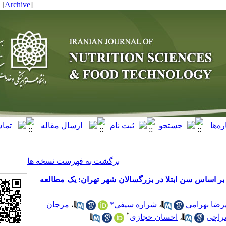
[ English ]
]
Archive
[
برگشت به فهرست نسخه ها
ابتلا در بزرگسالان شهر تهران: یک مطالعه
مرجان
،
شراره سیفی*
،
*
احسان حجازی
،