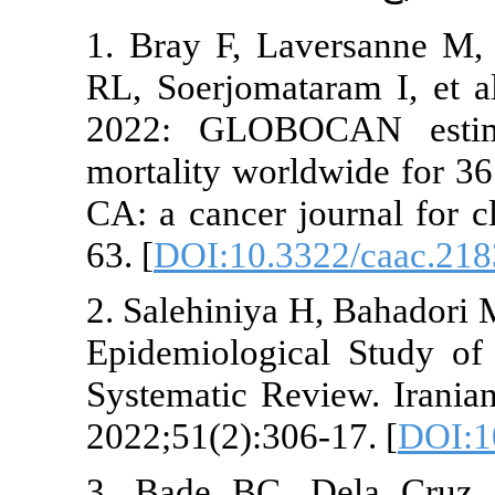
1. Bray F, Laversann
RL, Soerjomataram I, 
2022: GLOBOCAN e
mortality worldwide f
CA: a cancer journal 
63. [
DOI:10.3322/caa
2. Salehiniya H, Bah
Epidemiological Stu
Systematic Review. Ir
2022;51(2):306-17. [
3. Bade BC, Dela 