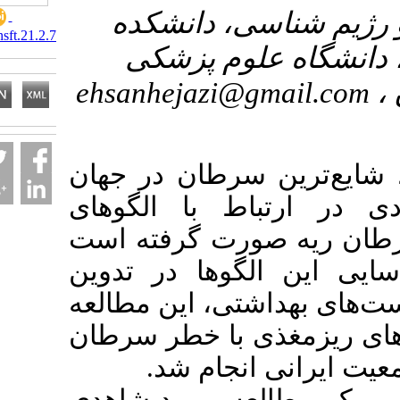
یم شناسی، دانشکده
10.66224/nsft.21.2.7
شگاه علوم پزشکی
ehsanhejazi@gmail.
ترین سرطان در جهان
ارتباط با الگوهای
 ریه صورت گرفته است
این الگوها در تدوین
ی بهداشتی، این مطالعه
یزمغذی با خطر سرطان
ایرانی انجام شد