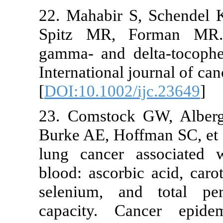
22. Mahabir S, Sche
Spitz MR, Forman 
gamma- and delta-toc
International journal
[
DOI:10.1002/ijc.236
23. Comstock GW, 
Burke AE, Hoffman SC,
lung cancer associa
blood: ascorbic acid,
selenium, and tota
capacity. Cancer 