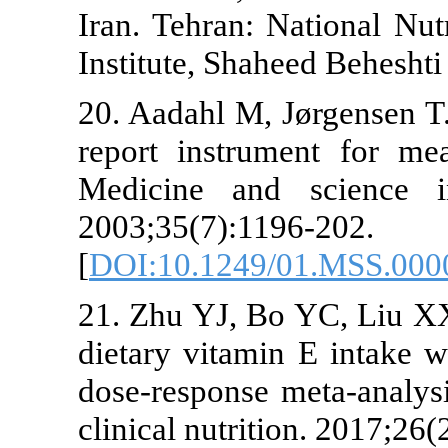
Iran. Tehran: Nation
Institute, Shaheed Beh
20. Aadahl M, Jørgens
report instrument fo
Medicine and scien
2003;35(7):1196-202.
[
DOI:10.1249/01.MS
21. Zhu YJ, Bo YC, L
dietary vitamin E int
dose-response meta-an
clinical nutrition. 20