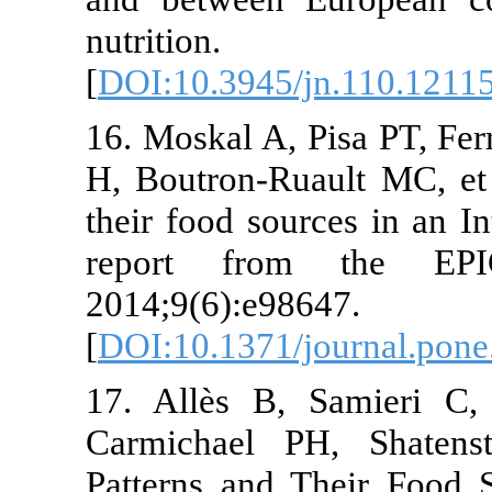
nutrition. 2
[
DOI:10.3945/jn.110
16. Moskal A, Pisa PT
H, Boutron-Ruault MC
their food sources in
report from the
2014;9(6):e98647.
[
DOI:10.1371/journa
17. Allès B, Samie
Carmichael PH, Sha
Patterns and Their 