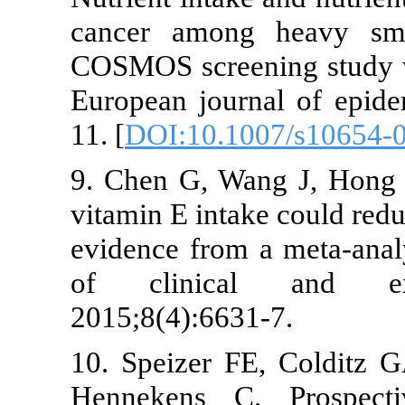
cancer among heavy
COSMOS screening st
European journal of 
11. [
DOI:10.1007/s10
9. Chen G, Wang J, 
vitamin E intake could
evidence from a meta-
of clinical and
2015;8(4):6631-7.
10. Speizer FE, Col
Hennekens C. Pros