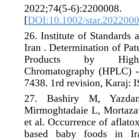
2022;74(5-6):220000
[
DOI:10.1002/star.2
26. Institute of Stan
Iran . Determination 
Products by Hi
Chromatography (HP
7438. 1rd revision, Ka
27. Bashiry M, Y
Mirmoghtadaie L, M
et al. Occurrence of 
based baby foods i