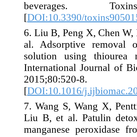
beverages. To
[
DOI:10.3390/toxin
6. Liu B, Peng X, Ch
al. Adsorptive rem
solution using thio
International Journa
2015;80:520-8.
[
DOI:10.1016/j.ijbi
7. Wang S, Wang X,
Liu B, et al. Patuli
manganese peroxida