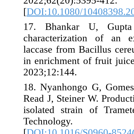
2022;62(20):5395-41
[
DOI:10.1080/10408
17. Bhankar U, G
characterization of
laccase from Bacillu
in enrichment of fru
2023;12:144.
18. Nyanhongo G, G
Read J, Steiner W. P
isolated strain of 
Technology. 
[
DOI:10.1016/S0960