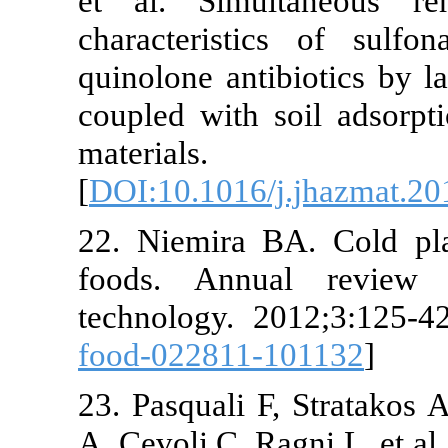
et al. Simultaneo
characteristics of 
quinolone antibiotic
coupled with soil ad
materials.
[
DOI:10.1016/j.jhaz
22. Niemira BA. Co
foods. Annual re
technology. 2012;3:
food-022811-101132
23. Pasquali F, Stra
A, Cevoli C, Ragni L