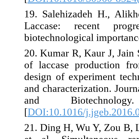
19. Salehizadeh H.,
Laccase: recent 
biotechnological impo
20. Kumar R, Kaur J,
of laccase producti
design of experiment
and characterization
and Biotechnol
[
DOI:10.1016/j.jgeb
21. Ding H, Wu Y, Z