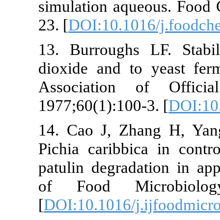
simulation aqueous.
23. [
DOI:10.1016/j.
13. Burroughs LF. S
dioxide and to yeas
Association of Of
1977;60(1):100-3. [
D
14. Cao J, Zhang H
Pichia caribbica in
patulin degradation 
of Food Microbio
[
DOI:10.1016/j.ijfoo