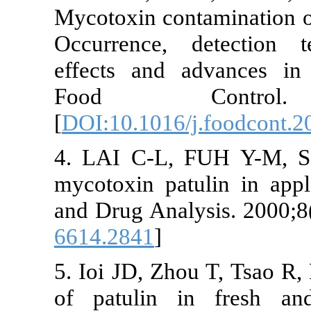
Mycotoxin contaminat
Occurrence, detect
effects and advance
Food Contro
[
DOI:10.1016/j.food
4. LAI C-L, FUH Y
mycotoxin patulin i
and Drug Analysis. 2
6614.2841
]
5. Ioi JD, Zhou T, T
of patulin in fre