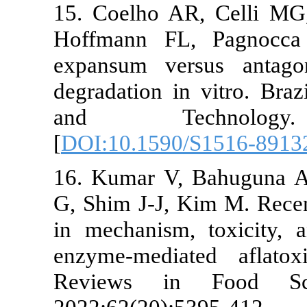
15. Coelho AR, Cel
Hoffmann FL, Pagn
expansum versus an
degradation in vitro
and Technolo
[
DOI:10.1590/S151
16. Kumar V, Bahug
G, Shim J-J, Kim M.
in mechanism, toxic
enzyme-mediated af
Reviews in Food