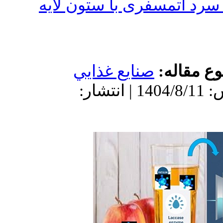
تمسفری با ستون لایه
اله
صنايع غذايي
دریافت: 1404/7/26 | پذیرش: 1404/8/11 | انتشار: