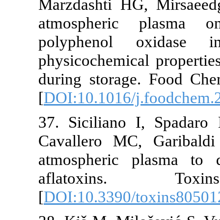
Marzdashti HG, Mir
atmospheric plas
polyphenol oxida
physicochemical prop
during storage. Foo
[
DOI:10.1016/j.foo
37. Siciliano I, Sp
Cavallero MC, Gari
atmospheric plasma
aflatoxins. T
[
DOI:10.3390/toxin