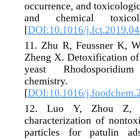
occurrence, and toxic
and chemical tox
[
DOI:10.1016/j.fct.2
11. Zhu R, Feussner
Zheng X. Detoxificat
yeast Rhodospor
chemistry
[
DOI:10.1016/j.food
12. Luo Y, Zhou
characterization of 
particles for patu