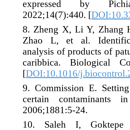
expressed by P
2022;14(7):440. [
DOI
8. Zheng X, Li Y, 
Zhao L, et al. Ide
analysis of products 
caribbica. Biologi
[
DOI:10.1016/j.bioco
9. Commission E. S
certain contaminan
2006;1881:5-24.
10. Saleh I, Gokt