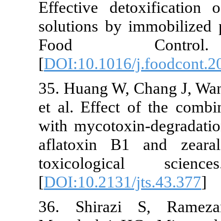
Effective detoxific
solutions by immobil
Food Contro
[
DOI:10.1016/j.food
35. Huang W, Chang J
et al. Effect of th
with mycotoxin-degr
aflatoxin B1 and 
toxicological sc
[
DOI:10.2131/jts.43.
36. Shirazi S, R