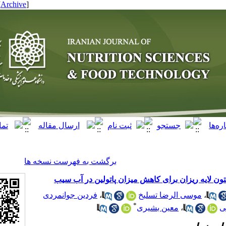
[ English ]
]
Archive
[
برگشت به فهرست نسخه ها
زان برای کاهش میزان پاتولین در آب سیب
فردین جوانمردی
،
الرضا تسلیخ
*
معین بشیری
،