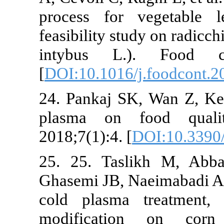
process for vegeta
feasibility study on 
intybus L.). Foo
[
DOI:10.1016/j.food
24. Pankaj SK, Wan 
plasma on food q
2018;7(1):4. [
DOI:10
25. 25. Taslikh M
Ghasemi JB, Naeimab
cold plasma treatm
modification on c