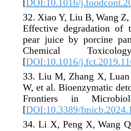
[
DOI:10.1016/j.food
32. Xiao Y, Liu B, W
Effective degradati
pear juice by porci
Chemical Toxic
[
DOI:10.1016/j.fct.
33. Liu M, Zhang X
W, et al. Bioenzymat
Frontiers in Micr
[
DOI:10.3389/fmicb
34. Li X, Peng X, 