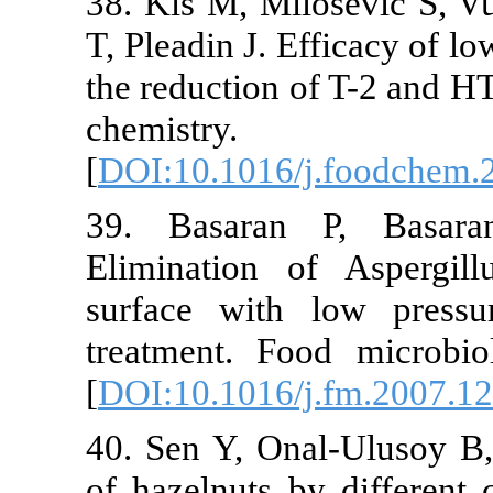
38. Kiš M, Milošević
T, Pleadin J. Effica
the reduction of T-2 
chemistry.
[
DOI:10.1016/j.foo
39. Basaran P, B
Elimination of Asp
surface with low 
treatment. Food mic
[
DOI:10.1016/j.fm.2
40. Sen Y, Onal-Ulu
of hazelnuts by dif