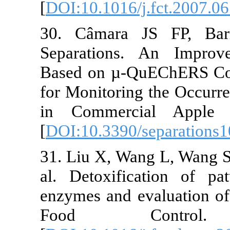
[
DOI:10.1016/j.fct.2
30. Câmara JS FP,
Separations. An I
Based on µ-QuEChE
for Monitoring the O
in Commercial App
[
DOI:10.3390/separa
31. Liu X, Wang L, W
al. Detoxification
enzymes and evaluati
Food Control