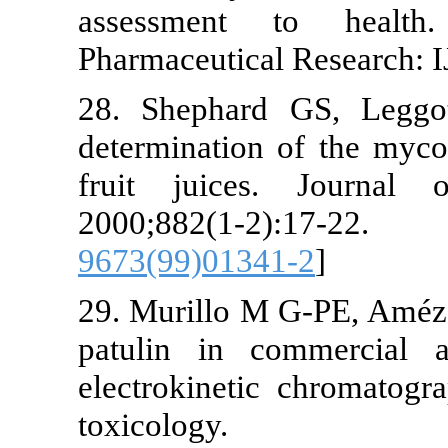
assessment to he
Pharmaceutical Resea
28. Shephard GS, 
determination of the
fruit juices. Jo
2000;882(1-2):
9673(99)01341-2
]
29. Murillo M G-PE,
patulin in commerc
electrokinetic chro
toxicology.