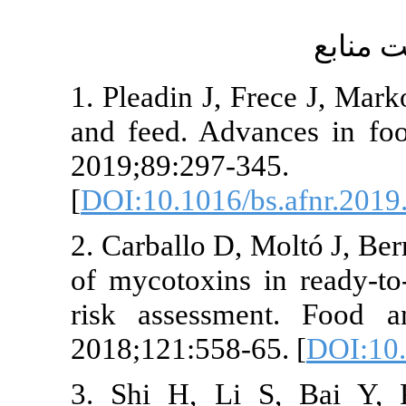
ع
1. Pleadin J, Frece 
and feed. Advances i
2019;89:297-345.
[
DOI:10.1016/bs.afn
2. Carballo D, Moltó 
of mycotoxins in re
risk assessment. F
2018;121:558-65. [
D
3. Shi H, Li S, Ba