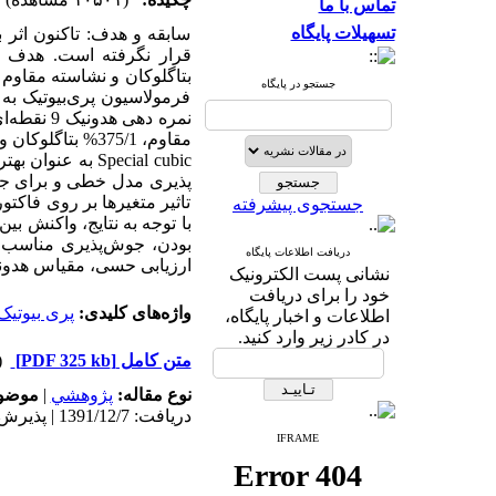
تماس با ما
تسهیلات پایگاه
سابقه و هدف: تاکنون اث
قرار نگرفته است. هدف از
جستجو در پایگاه
فرمولاسیون پری‌بیوتیک به 
Special cubic 
تاثیر متغیرها بر روی فاکت
جستجوی پیشرفته
با توجه به نتایج، واکنش ب
بودن، جوش‌‌پذیری مناسب 
دریافت اطلاعات پایگاه
ارزیابی حسی، مقیاس هدونی
نشانی پست الکترونیک
خود را برای دریافت
واژه‌های کلیدی:
پری بیوتیک
اطلاعات و اخبار پایگاه،
در کادر زیر وارد کنید.
متن کامل
[PDF 325 kb]
(۷۱۲
نوع مقاله:
پژوهشي
|
موضوع
دریافت: 1391/12/7 | پذیرش: 1392/8/28 | انتشار: 1392/8/28
IFRAME