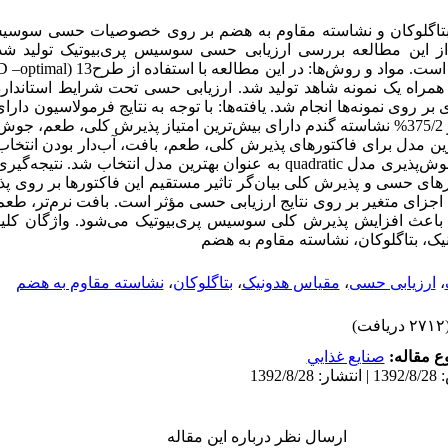
ر بتاگلوکان و نشاسته مقاوم به هضم بر روی خصوصیات حسی سوس
 این مطالعه بررسی ارزیابی حسی سوسیس پری‌بیوتیک تولید شده 
بتاگلوکان و نشاسته مقاوم است. مواد و روش‌ها: در ای
همراه یک نمونه شاهد تولید شد. ارزیابی حسی تحت شرایط استاندارد و
مقاوم، 375/1% بتاگلوکان و 375/2% نشاسته گندم دارای بیش‌ترین امتیاز پذیرش کلی، طعم
به عنوان بهترین مدل برای فاکتورهای پذیرش کلی، طعم، بافت، آب‌دار بودن انت
‌پذیری مدل خطی و برای جوش‌‌پذیری مدل quadratic به عنوان بهترین مدل انتخاب 
ورهای حسی و پذیرش کلی بیان‌گر تاثیر مستقیم این فاکتورها بر روی 
ین اجزای متغیر بر روی نتایج ارزیابی حسی مؤثر است. بافت نرم‌تر، طع
باعث افزایش پذیرش کلی سوسیس پری‌بیوتیک می‌شود. واژگان کلیدی
ک، بتاگلوکان، نشاسته مقاوم به هضم
،
ارزیابی حسی
،
مقیاس هدونیک
،
بتاگلوکان
،
نشاسته مقاوم به هضم
۲ دریافت)
 مقاله:
صنايع غذايي
ارسال نظر درباره این مقاله