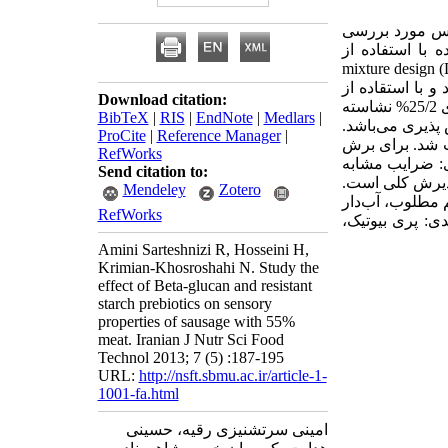
یس مورد بررسی
با استفاده از
ن مطالعه با استفاده از طرحmixture design (D –optimal) 13
 با استقاده از
Download citation:
نمره دهی هدونیک 9 نقطه‌ای بر روی نمونه‌ها انجام شد. یافته‌ها: با توجه به نتایج فرمولاسیون دارای 25/2% نشاسته
BibTeX
|
RIS
|
EndNote
|
Medlars
|
، جوش ‌پذیری می‌باشد.
ProCite
|
Reference Manager
|
خاب شد. برای برش
RefWorks
شد. نتیجه‌گیری: ضرایب مشابه
Send citation to:
پذیرش کلی است.
Mendeley
Zotero
م مطلوب، آب‌دار
RefWorks
: پری بیوتیک،
Amini Sarteshnizi R, Hosseini H,
Krimian-Khosroshahi N. Study the
effect of Beta-glucan and resistant
starch prebiotics on sensory
properties of sausage with 55%
meat. Iranian J Nutr Sci Food
Technol 2013; 7 (5) :187-195
URL:
http://nsft.sbmu.ac.ir/article-1-
1001-fa.html
امینی سرتشنیزی رقیه، حسینی