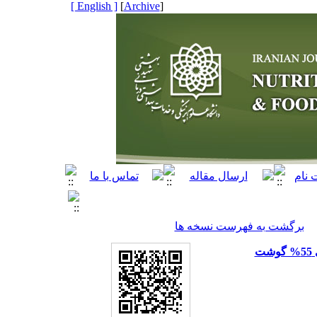
[ English ]
]
Archive
[
برگشت به فهرست نسخه ها
ت