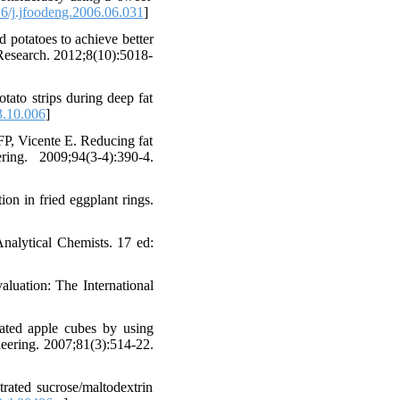
6/j.jfoodeng.2006.06.031
]
 potatoes to achieve better
 Research. 2012;8(10):5018-
tato strips during deep fat
3.10.006
]
FP, Vicente E. Reducing fat
ing. 2009;94(3-4):390-4.
n in fried eggplant rings.
nalytical Chemists. 17 ed:
luation: The International
ted apple cubes by using
ineering. 2007;81(3):514-22.
rated sucrose/maltodextrin