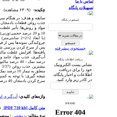
تماس با ما
تسهیلات پایگاه
چکیده:
(۶۳۰۹ مشاهده)
سابقه و هدف:
در هنگام سر
جستجو در پایگاه
جذب روغن قطعات بادمجان ه
مواد و روش
ها:
تأثیر
10 و 20 درصد حجمی/وزنی) در مدت زمان و درجه حرارت ثابت 90 دقیقه و
بر
با ابعاد 2×2×2 سانتی‌متر
(
چروکیدگی نمونه‌ها پس از ف
پس از سرخ کردن بررسی ش.
جستجوی پیشرفته
:
ها
یافته
دریافت اطلاعات پایگاه
نشانی پست الکترونیک
خود را برای دریافت
متعلق به تیمار 10 درصد نمک - 40 درصد مالتودکسترین بود.
اطلاعات و اخبار پایگاه،
نتیجه گیری:
با توجه به کمت
در کادر زیر وارد کنید.
سرخ کردن بادمجان 40 درصد مالتودکسترین - 10 درصد نمک با 29 درصد کاهش جذب روغن معرفی می‌شود.
واژه‌های کلیدی:
آب‌گیری ا
IFRAME
دری)
[PDF 710 kb]
متن کامل
موضو:
|
پژوهشي
نوع مقاله: