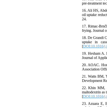
pre-treatment te
16. Ali HS, Abde
oil uptake reduc
24.
17. Rimac-Brnčić
frying. Journal 
18. De Grandi Ca
uptake in cass
[
DOI:10.1016/j.
19. Hesham A. E
Journal of Appli
20. AOAC. Horwi
Association Offi
21. Watts BM, Y
Development Re
22. Khin MM, Z
maltodextrin as 
[
DOI:10.1016/j.
23. Azuara E, B