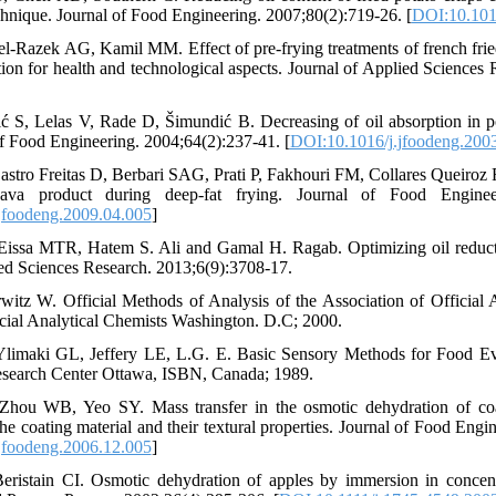
chnique. Journal of Food Engineering. 2007;80(2):719-26. [
DOI:10.101
l-Razek AG, Kamil MM. Effect of pre-frying treatments of french fried
tion for health and technological aspects. Journal of Applied Sciences
 S, Lelas V, Rade D, Šimundić B. Decreasing of oil absorption in po
of Food Engineering. 2004;64(2):237-41. [
DOI:10.1016/j.jfoodeng.200
stro Freitas D, Berbari SAG, Prati P, Fakhouri FM, Collares Queiroz 
ava product during deep-fat frying. Journal of Food Engineer
jfoodeng.2009.04.005
]
issa MTR, Hatem S. Ali and Gamal H. Ragab. Optimizing oil reductio
ed Sciences Research. 2013;6(9):3708-17.
tz W. Official Methods of Analysis of the Association of Official A
cial Analytical Chemists Washington. D.C; 2000.
limaki GL, Jeffery LE, L.G. E. Basic Sensory Methods for Food Eva
search Center Ottawa, ISBN, Canada; 1989.
hou WB, Yeo SY. Mass transfer in the osmotic dehydration of coa
the coating material and their textural properties. Journal of Food Eng
jfoodeng.2006.12.005
]
eristain CI. Osmotic dehydration of apples by immersion in concent