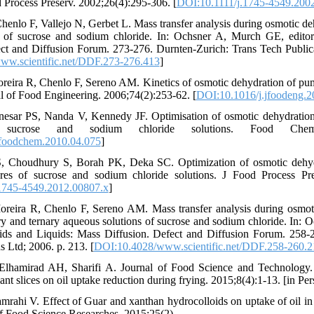
d Process Preserv. 2002;26(4):295-306. [
DOI:10.1111/j.1745-4549.200
henlo F, Vallejo N, Gerbet L. Mass transfer analysis during osmotic de
s of sucrose and sodium chloride. In: Ochsner A, Murch GE, editor
ect and Diffusion Forum. 273-276. Durnten-Zurich: Trans Tech Public
w.scientific.net/DDF.273-276.413
]
reira R, Chenlo F, Sereno AM. Kinetics of osmotic dehydration of pu
al of Food Engineering. 2006;74(2):253-62. [
DOI:10.1016/j.jfoodeng.2
nesar PS, Nanda V, Kennedy JF. Optimisation of osmotic dehydration 
 sucrose and sodium chloride solutions. Food Chem. 
foodchem.2010.04.075
]
, Choudhury S, Borah PK, Deka SC. Optimization of osmotic dehyd
res of sucrose and sodium chloride solutions. J Food Process Pre
1745-4549.2012.00807.x
]
reira R, Chenlo F, Sereno AM. Mass transfer analysis during osmot
ary and ternary aqueous solutions of sucrose and sodium chloride. In: O
lids and Liquids: Mass Diffusion. Defect and Diffusion Forum. 258-
s Ltd; 2006. p. 213. [
DOI:10.4028/www.scientific.net/DDF.258-260.2
Elhamirad AH, Sharifi A. Journal of Food Science and Technology. I
nt slices on oil uptake reduction during frying. 2015;8(4):1-13. [in Per
amrahi V. Effect of Guar and xanthan hydrocolloids on uptake of oil in
of Food Science Researches. 2015;25(2).