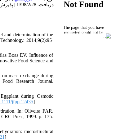
دریافت: 1398/2/28 | پذیرش: 1398/6/4 | انتشار: 1399/1/6
l and determination of the
d Technology. 2014;9(2):95-
las Boas EV. Influence of
Innovative Food Science and
re on mass exchange during
l Food Research Journal.
Eggplant during Osmotic
.1111/jfpp.12435
]
ration. In: Oliveira FAR,
: CRC Press; 1999. p. 175-
ehydration: microstructural
21
]