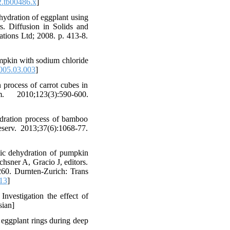
2.tb00486.x
]
hydration of eggplant using
s. Diffusion in Solids and
ations Ltd; 2008. p. 413-8.
mpkin with sodium chloride
005.03.003
]
process of carrot cubes in
2010;123(3):590-600.
ration process of bamboo
serv. 2013;37(6):1068-77.
ic dehydration of pumpkin
chsner A, Gracio J, editors.
260. Durnten-Zurich: Trans
13
]
nvestigation the effect of
sian]
 eggplant rings during deep