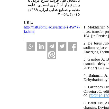
بادمجان طی فرآیند سرخ کردن با
پیش تیمار آب‌گیری اسمزی. علوم
تغذیه و صنایع غذایی ایران. ۱۳۹۹;
۱۵ (۱) :۵۹-۷۰
URL:
http://nsft.sbmu.ac.ir/article-۱-۲۸۳۶-
1. Mokhtarian M
fa.html
mass transfer pr
104. [in Persian]
2. De Jesus Ju
sodium replaceme
Emerging Techno
3. Ganjloo A, B
osmotic dehydr
2015;22(2):807-
4. Bahmani A,
Dehydration by 
5. Lazarides HN
Oliveira JC, ed
99. [
DOI:10.120
6. Barat JM, Alb
changes. Drying