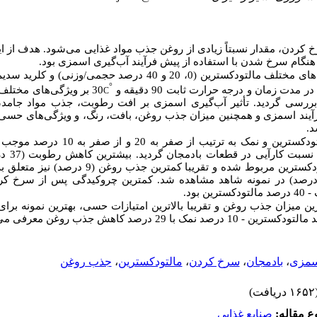
خ کردن، مقدار نسبتاً زیادی از روغن جذب مواد غذایی می‌شود. هدف از
نگام سرخ شدن با استفاده از
پیش
فرآیند آب‌گیری اسمزی بود.
°
بر ویژگی‌های مختلف ق
C
رسی گردید. تأثیر آب‌گیری اسمزی بر افت رطوبت، جذب مواد جامد، ن
رآیند اسمزی و همچنین میزان جذب روغن، بافت، رنگ، و ویژگی‌های حسی
د
افزایش غلظت مالتودکسترین و نمک به ترتیب از
درصد نمک - 40 درصد مالتودکسترین مربوط شده و تقریبا کمتر.
رین میزان جذب روغن و تقریبا بالاترین امتیازات حسی، بهترین نمونه برا
جذب روغن
،
مالتودکسترین
،
سرخ کردن
،
بادمجان
،
سمزی
(۱۶۵۲ افت
ع مقاله
صنايع غذايي