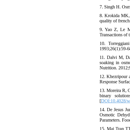
7. Singh H. Osmo
8. Krokida MK, 
quality of frenc
9. Yao Z, Le M
Transactions of
10. Torreggian
1993;26(1):59-68
11. Dalvi M, D
soaking in osmo
Nutrition. 2012;9
12. Khezripour a
Response Surfac
13. Moreira R, C
binary soluti
[
DOI:10.4028/ww
14. De Jesus J
Osmotic Dehydr
Parameters. Foo
15. Mai Tran TT,