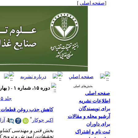
]
صفحه اصلی
[
بخش‌های اصلی
دوره ۱۵، شماره ۱ - ( بهار ۱۳۹۹ )
صفحه اصلی
جلد ۱۵ شماره ۱ صفحات ۷۰-۵۹
اطلاعات نشریه
برای نویسندگان
کاهش جذب روغن قطعات باد
آرشیو مجله و مقالات
*
آزا
،
اکبر جوکار
برای داوران
بخش فنی و مهندسی کشاور
ثبت نام و اشتراک
تحقیقات، آموزش و تروی. ،