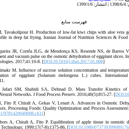
فهرست منابع
, Tavakolipour H. Production of low-fat kiwi chips with aloe vera ge
ofile in deep fat frying. Iranian Journal of Nutrition Sciences & Foo
nqueira JR, Corrêa JLG, de Mendonça KS, Resende NS, de Barros Vi
nt and vacuum pulse on the osmotic dehydration of eggplant slices. 
logies. 2017;41:10-8. [
DOI:10.1016/j.ifset.2017.01.006
]
imakr M. Influence of sucrose solution concentration and temperatu
ation of eggplant (Solanum melongena L.) cubes. Internationa
11.
 Jafari SM, Shahidi SA, Dehnad D. Mass Transfer Kinetics of 
Neural Networks. J Food Process Preserv. 2016;40(5):815-27. [
DOI:10
, Fito P, Chiralt A, Gekas V, Lenart A. Advances in Osmotic Dehyd
itors. Processing Foods: Quality Optimization and Process Assessment
1/9781420049008.ch11
]
ors A, Chiralt A, Fito P. Equilibration of apple tissue in osmotic d
 Technology. 1999;17(7-8):1375-86. [
DOI:10.1080/073739399089176