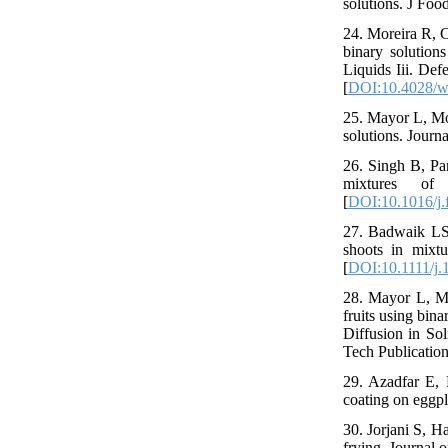
solutions. J Foo
24. Moreira R, C
binary solution
Liquids Iii. Def
[
DOI:10.4028/ww
25. Mayor L, Mo
solutions. Journ
26. Singh B, Pa
mixtures of
[
DOI:10.1016/j.
27. Badwaik LS
shoots in mixtu
[
DOI:10.1111/j.
28. Mayor L, Mo
fruits using bin
Diffusion in So
Tech Publication
29. Azadfar E, 
coating on eggpla
30. Jorjani S, H
frying. Journal 