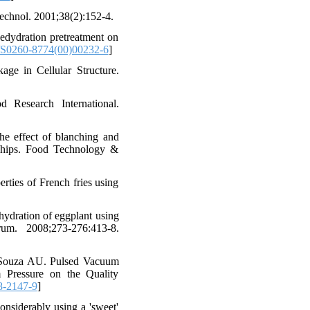
Technol. 2001;38(2):152-4.
dydration pretreatment on
S0260-8774(00)00232-6
]
ge in Cellular Structure.
d Research International.
 effect of blanching and
o chips. Food Technology &
rties of French fries using
hydration of eggplant using
um. 2008;273-276:413-8.
 Souza AU. Pulsed Vacuum
 Pressure on the Quality
8-2147-9
]
onsiderably using a 'sweet'