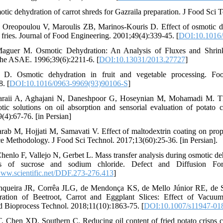
tic dehydration of carrot shreds for Gazraila preparation. J Food Sci 
Oreopoulou V, Maroulis ZB, Marinos-Kouris D. Effect of osmotic de
h fries. Journal of Food Engineering. 2001;49(4):339-45. [
DOI:10.1016/
aguer M. Osmotic Dehydration: An Analysis of Fluxes and Shrinka
 the ASAE. 1996;39(6):2211-6. [
DOI:10.13031/2013.27727
]
i D. Osmotic dehydration in fruit and vegetable processing. Foo
. [
DOI:10.1016/0963-9969(93)90106-S
]
araii A, Aghajani N, Daneshpoor G, Hoseynian M, Mohamadi M. The
tic solutions on oil absorption and sensorial evaluation of potat
(4):67-76. [in Persian]
rab M, Hojjati M, Samavati V. Effect of maltodextrin coating on prope
e Methodology. J Food Sci Technol. 2017;13(60):25-36. [in Persian].
henlo F, Vallejo N, Gerbet L. Mass transfer analysis during osmotic de
ons of sucrose and sodium chloride. Defect and Diffusion For
w.scientific.net/DDF.273-276.413
]
unqueira JR, Corrêa JLG, de Mendonça KS, de Mello Júnior RE, de
ation of Beetroot, Carrot and Eggplant Slices: Effect of Vacuum
d Bioprocess Technol. 2018;11(10):1863-75. [
DOI:10.1007/s11947-01
 Chen XD, Southern C. Reducing oil content of fried potato crisps c