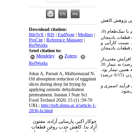
 این پژوهش کاهش
Download citation:
غلظت‌های مختلف مالتودکسترین (0، 20 و 40 درصد حجمی/وزنی) و کلرید سدیم یا نمک‌طعام (0،
BibTeX
|
RIS
|
EndNote
|
Medlars
|
30 طعات بادمجان
ProCite
|
Reference Manager
|
) سبت کارآیی و
RefWorks
 قطعات بادمجان
Send citation to:
Mendeley
Zotero
 صفر به 20 و از صفر به 10 درصد موجب افزایش معنی‌دار
RefWorks
آب‌گیری، جذب مواد جامد و نسبت کارآیی در قطعات بادمجان گردید. بیشترین کاهش رطوبت (37 درصد) به تیمار 20
ین جذب روغن (9 درصد) نیز متعلق به همین تیمار بود
Jokar A, Parsaii A, Maftoonazad N.
بیشترین جذب روغن (3/37 درصد) در نمونه شاهد مشاهده شد. کمترین چروکیدگی پس از سرخ کردن (6/15 درصد)
Oil absorption reduction of eggplant
slices during deep fat frying by
ی فرآیند اسمزی و
applying osmotic dehydration
pretreatment. Iranian J Nutr Sci
Food Technol 2020; 15 (1) :59-70
URL:
http://nsft.sbmu.ac.ir/article-1-
2836-fa.html
جوکار اکبر، پارسایی آزاده، مفتون
آزاد ندا. کاهش جذب روغن قطعات