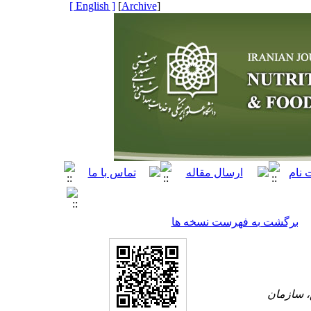
[ English ]
]
Archive
[
برگشت به فهرست نسخه ها
، سازمان