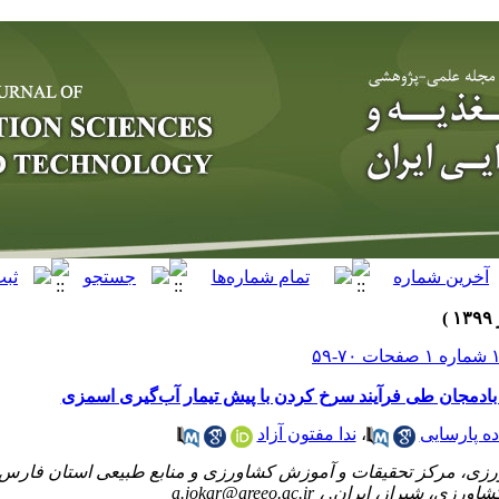
مجان طی فرآیند سرخ کردن با پیش تیمار آب‌گیری اسمزی
ندا مفتون آزاد
،
ده پارسایی
زی، مرکز تحقیقات و آموزش کشاورزی و منابع طبیعی استان فارس
a.jokar@areeo.ac.ir
ج کشاورزی، شیراز، ایران