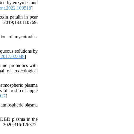
juice by enzymes and
ont.2022.109518
]
xin patulin in pear
019;133:110769.
ion of mycotoxins.
queous solutions by
.2017.02.048
]
und probiotics with
l of toxicological
 atmospheric plasma
s of fresh-cut apple
017
]
d atmospheric plasma
e DBD plasma in the
20;316:126372.