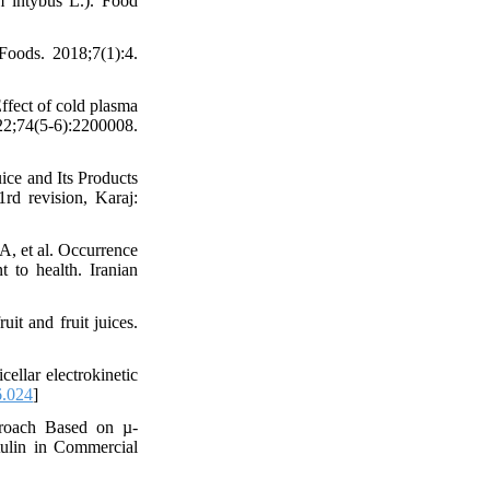
um intybus L.). Food
oods. 2018;7(1):4.
fect of cold plasma
2;74(5-6):2200008.
uice and Its Products
d revision, Karaj:
, et al. Occurrence
t to health. Iranian
it and fruit juices.
ellar electrokinetic
6.024
]
proach Based on µ-
ulin in Commercial