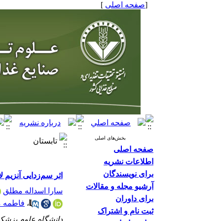
]
صفحه اصلی
[
بخش‌های اصلی
تابستان
صفحه اصلی
اطلاعات نشریه
برای نویسندگان
اثر سم‌زدایی آنزیم 
آرشیو مجله و مقالات
سارا اسداله مطلق
برای داوران
فاطمه م
،
ثبت نام و اشتراک
دانشگاه علوم پز ،