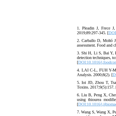
1. Pleadin J, Frece J
2019;89:297-345. [
DOI:
2. Carballo D, Moltó J
assessment. Food and c
3. Shi H, Li S, Bai Y,
detection techniques, t
[
DOI:10.1016/j.foodco
4. LAI C-L, FUH Y-M, 
Analysis. 2000;8(2). [
D
5. Ioi JD, Zhou T, Tsa
Toxins. 2017;9(5):157. 
6. Liu B, Peng X, Chen
using thiourea modifie
[
DOI:10.1016/j.ijbioma
7. Wang S, Wang X, Pen