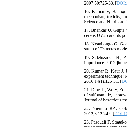
2007;50:725-33. [
DOI:
16. Kumar V, Bahugun
mechanism, toxicity, a
Science and Nutrition. 
17. Bhankar U, Gupta VK
cereus UV25 and its pot
18. Nyanhongo G, Gomes
strain of Trametes mode
19. Salehizadeh H., A
importance. 2012.]in pe
20. Kumar R, Kaur J, J
experiment technique: P
2016;14(1):125-31. [
DO
21. Ding H, Wu Y, Zou 
of sulfonamide, tetracy
Journal of hazardous ma
22. Niemira BA. Cold
2012;3:125-42. [
DOI:10
23. Pasquali F, Stratak