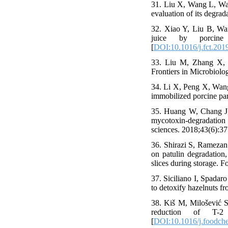
31. Liu X, Wang L, Wang
evaluation of its degra
32. Xiao Y, Liu B, Wa
juice by porcine 
[
DOI:10.1016/j.fct.201
33. Liu M, Zhang X, 
Frontiers in Microbiolo
34. Li X, Peng X, Wang
immobilized porcine pan
35. Huang W, Chang J,
mycotoxin-degradation
sciences. 2018;43(6):37
36. Shirazi S, Ramezan
on patulin degradation,
slices during storage. 
37. Siciliano I, Spadar
to detoxify hazelnuts fr
38. Kiš M, Milošević S
reduction of T-2
[
DOI:10.1016/j.foodch