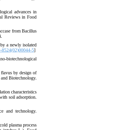
ogical advances in
cal Reviews in Food
accase from Bacillus
4.
by a newly isolated
-8524(02)00044-5
]
no-biotechnological
flavus by design of
g and Biotechnology.
ion characteristics
ith soil adsorption.
ce and technology.
 cold plasma process