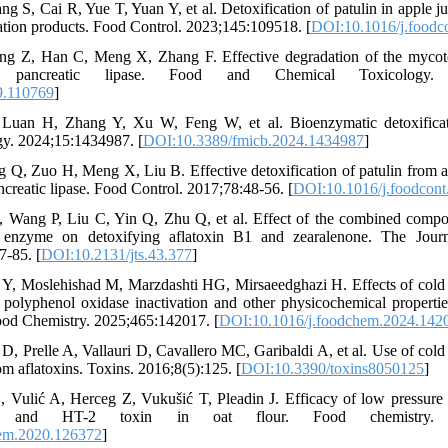
 S, Cai R, Yue T, Yuan Y, et al. Detoxification of patulin in apple 
dation products. Food Control. 2023;145:109518. [
DOI:10.1016/j.foodc
ng Z, Han C, Meng X, Zhang F. Effective degradation of the mycoto
pancreatic lipase. Food and Chemical Toxicology. 2
9.110769
]
Luan H, Zhang Y, Xu W, Feng W, et al. Bioenzymatic detoxificat
gy. 2024;15:1434987. [
DOI:10.3389/fmicb.2024.1434987
]
 Q, Zuo H, Meng X, Liu B. Effective detoxification of patulin from a
creatic lipase. Food Control. 2017;78:48-56. [
DOI:10.1016/j.foodcont
 Wang P, Liu C, Yin Q, Zhu Q, et al. Effect of the combined compo
 enzyme on detoxifying aflatoxin B1 and zearalenone. The Journa
7-85. [
DOI:10.2131/jts.43.377
]
 Y, Moslehishad M, Marzdashti HG, Mirsaeedghazi H. Effects of cold
 polyphenol oxidase inactivation and other physicochemical propertie
Food Chemistry. 2025;465:142017. [
DOI:10.1016/j.foodchem.2024.142
o D, Prelle A, Vallauri D, Cavallero MC, Garibaldi A, et al. Use of col
om aflatoxins. Toxins. 2016;8(5):125. [
DOI:10.3390/toxins8050125
]
, Vulić A, Herceg Z, Vukušić T, Pleadin J. Efficacy of low pressur
 and HT-2 toxin in oat flour. Food chemistry. 20
em.2020.126372
]