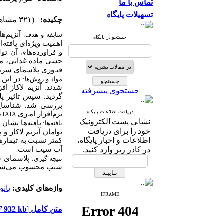
تماس با ما
تسهیلات پایگاه
چکیده:
(۳۲۱ مشاهده)
آنزیم‌ه
سابقه و هدف:
جستجو در پایگاه
اهمیت ویژه‌ای یافته‌
و فراورده‌های آن تو
حسی ماده غذایی، مو
فناوری پلاسمای سرد ب
مواد و روش
ها:
شدند. آنزیم لاکاز افزوده شد و انکوبه‌گذ
جستجوی پیشرفته
گردید. سپس تاثیر پل
بررسی شد. شناسایی 
دریافت اطلاعات پایگاه
نرم‌افزار آماری
STATA
نشانی پست الکترونیک
یافته‌ها نشان
:
ها
یافته
خود را برای دریافت
توامان آنزیم لاکاز 
اطلاعات و اخبار پایگاه،
کمتر نسبت به تیماره
در کادر زیر وارد کنید.
آب سیب است
.
پلاسمای س
نتیجه گیری:
سیب محسوب می‌شود .
واژه‌های کلیدی:
پاتو
IFRAME
[PDF 932 kb]
متن کامل