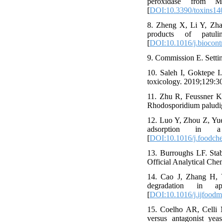
peroxidase from Mo
[
DOI:10.3390/toxins1
8. Zheng X, Li Y, Zhan
products of patuli
[
DOI:10.1016/j.biocont
9. Commission E. Settin
10. Saleh I, Goktepe I.
toxicology. 2019;129:30
11. Zhu R, Feussner K,
Rhodosporidium paludig
12. Luo Y, Zhou Z, Yue 
adsorption in a 
[
DOI:10.1016/j.foodch
13. Burroughs LF. Stabi
Official Analytical Che
14. Cao J, Zhang H, Y
degradation in ap
[
DOI:10.1016/j.ijfoodm
15. Coelho AR, Celli
versus antagonist yea