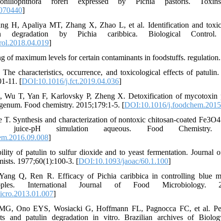
niliophthora roreri expressed by Pichia pastoris. Toxins.
4070440
]
g H, Apaliya MT, Zhang X, Zhao L, et al. Identification and toxico
n degradation by Pichia caribbica. Biological Control. 
rol.2018.04.019
]
g of maximum levels for certain contaminants in foodstuffs. regulation
 The characteristics, occurrence, and toxicological effects of patuli
1-11. [
DOI:10.1016/j.fct.2019.04.036
]
 Wu T, Yan F, Karlovsky P, Zheng X. Detoxification of mycotoxin p
enum. Food chemistry. 2015;179:1-5. [
DOI:10.1016/j.foodchem.2015
T. Synthesis and characterization of nontoxic chitosan-coated Fe3O4 p
juice-pH simulation aqueous. Food Chemistry. 20
em.2016.09.008
]
lity of patulin to sulfur dioxide and to yeast fermentation. Journal o
mists. 1977;60(1):100-3. [
DOI:10.1093/jaoac/60.1.100
]
ang Q, Ren R. Efficacy of Pichia caribbica in controlling blue m
ples. International Journal of Food Microbiology. 2013
icro.2013.01.007
]
 MG, Ono EYS, Wosiacki G, Hoffmann FL, Pagnocca FC, et al. Pe
sts and patulin degradation in vitro. Brazilian archives of Biol