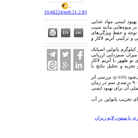
10.66224/nsft.21.2.83
 بهبود ایمنی مواد غذایی
 در میوه‌هایی مانند سیب
ل توجه و حفظ ویژگی‌های
 ترکیبی آنزیم لاکاز و
 و واقعی آب سیب با غلظت ۱۰ میکروگرم بر کیلوگرم پاتولین اسپایک
نو ظهور با آنزیم لاکاز
جزیه و تحلیل نتایج با
شود
بررسی اثر
.(p<0.05)
زدایی این دو فناوری و کاهش حدود ۹۰ درصدی سم در زمان
لی آن برای بهبود ایمنی
ی تخریب پاتولین در آب
 با ستون لایه ریزان