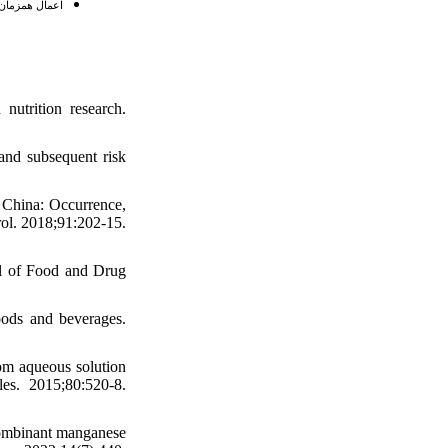
اعمال همزمان 
utrition research.
and subsequent risk
 China: Occurrence,
rol. 2018;91:202-15.
l of Food and Drug
oods and beverages.
om aqueous solution
les. 2015;80:520-8.
combinant manganese