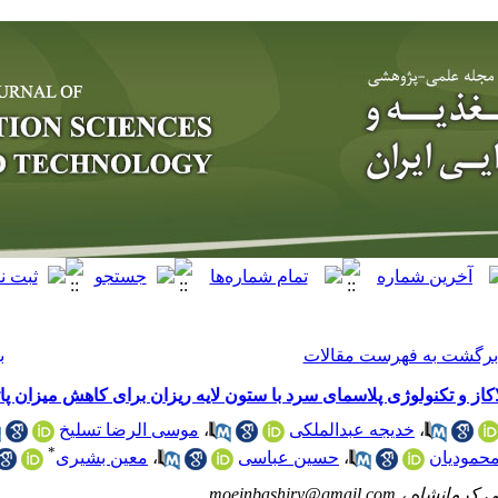
برگشت به فهرست مقالات
ب
لاکاز و تکنولوژی پلاسمای سرد با ستون لایه ریزان برای کاهش میزان پ
موسی الرضا تسلیخ
،
خدیجه عبدالملکی
،
*
معین بشیری
،
حسین عباسی
،
حمودیان
moeinbashiry@gmail.com
شکی کرمانشاه