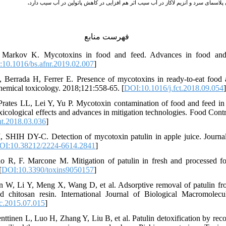
.
پلاسمای سرد و آنزیم لاکاز در آب سیب اثر هم افزایی در کاهش پاتولین در آب سیب دارد
فهرست منابع
, Markov K. Mycotoxins in food and feed. Advances in food and n
10.1016/bs.afnr.2019.02.007
]
, Berrada H, Ferrer E. Presence of mycotoxins in ready-to-eat food 
hemical toxicology. 2018;121:558-65. [
DOI:10.1016/j.fct.2018.09.054
]
 Prates LL, Lei Y, Yu P. Mycotoxin contamination of food and feed in
oxicological effects and advances in mitigation technologies. Food Cont
nt.2018.03.036
]
SHIH DY-C. Detection of mycotoxin patulin in apple juice. Journa
OI:10.38212/2224-6614.2841
]
o R, F. Marcone M. Mitigation of patulin in fresh and processed f
[
DOI:10.3390/toxins9050157
]
 W, Li Y, Meng X, Wang D, et al. Adsorptive removal of patulin fr
d chitosan resin. International Journal of Biological Macromolecu
c.2015.07.015
]
ttinen L, Luo H, Zhang Y, Liu B, et al. Patulin detoxification by re