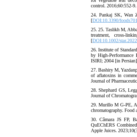
for vegetable leaf dec
control. 2016;60:552-9.
24. Pankaj SK, Wan Z,
[
DOI:10.3390/foods70
25. 25. Taslikh M, Abb
treatment, cross‐lin
[
DOI:10.1002/star.202
26. Institute of Standar
by High-Performance L
ISIRI; 2004 [in Persian]
27. Bashiry M, Yazdan
of aflatoxins in commer
Journal of Pharmaceutic
28. Shephard GS, Leggo
Journal of Chromatogra
29. Murillo M G-PE, Am
chromatography. Food a
30. Câmara JS FP, Ba
QuEChERS Combined wi
Apple Juices. 2023;10(3