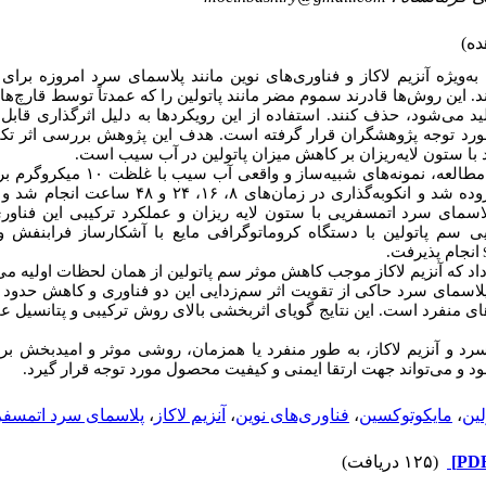
ا به‌ویژه آنزیم لاکاز و فناوری‌های نوین مانند پلاسمای سرد امروزه برای
اند. این روش‌ها قادرند سموم مضر مانند پاتولین را که عمدتاً توسط قارچ‌ها
لید می‌شود، حذف کنند. استفاده از این رویکردها به دلیل اثرگذاری قاب
رد توجه پژوهشگران قرار گرفته است. هدف این پژوهش بررسی اثر تکی و
ا ستون لایه‌ریز
ان
بر کاهش میزان پاتولین در آب سیب است.
در این مطالعه، نمونه‌های شبیه‌ساز
اری در زمان‌های ۸، ۱۶، ۲۴ و ۴۸ ساعت انجام شد و میزان سم‌زدایی ارزیابی
اسمای سرد اتمسفریی با ستون لایه ریزان و عملکرد ترکیبی این فناوری 
سم پاتولین با دستگاه کروماتوگرافی مایع با آشکارساز فرابنفش و ت
انجام پذیرفت.
 داد که آنزیم لاکاز موجب کاهش موثر سم پاتولین از همان لحظات اولیه می
و پلاسمای سرد حاکی از تقویت اثر سم
ای منفرد است. این نتایج گویای اثربخشی بالای روش ترکیبی و پتانسیل عم
رد و آنزیم لاکاز، به طور منفرد یا همزمان، روشی موثر و امیدبخش برا
و می‌تواند جهت ارتقا ایمنی و کیفیت محصول مورد توجه قرار گیرد
پلاسمای سرد اتمسفری
،
آنزیم لاکاز
،
فناوری‌های نوین
،
مایکوتوکسین
،
لین
(۱۲۵ دریافت)