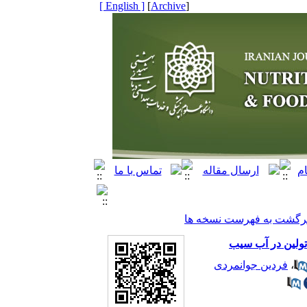
[ English ]
]
Archive
[
رگشت به فهرست نسخه ها
اتولین در آب سیب
فردین جوانمردی
،