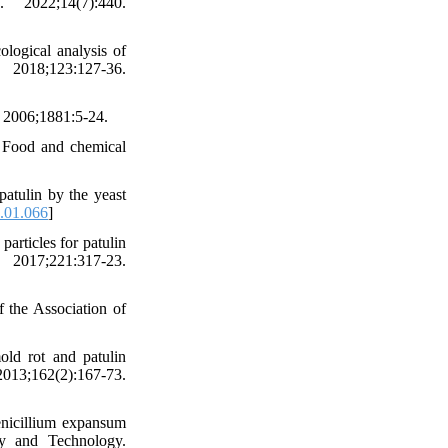
 2022;14(7):440.
logical analysis of
2018;123:127-36.
. 2006;1881:5-24.
n. Food and chemical
atulin by the yeast
.01.066
]
articles for patulin
17;221:317-23.
f the Association of
old rot and patulin
;162(2):167-73.
nicillium expansum
ogy and Technology.