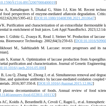
10.1590/S1516-89132007000400019
]
a A, Ramalingam S, Dhakal G, Shim J-J, Kim M. Recent technol
nd food perspectives of enzyme-mediated aflatoxin degradation. Criti
2022;62(20):5395-412. [
DOI:10.1080/10408398.2021.2010647
]
. Purification and characterization of an extracellular thermostable l
ential in enrichment of fruit juices. Lett Appl NanoBioSci. 2023;12:14
 J, Gübitz G, Zvauya R, Read J, Steiner W. Production of laccase 
sta. Bioresource Technology. 2002;84(3):259-63. [
DOI:10.1016/S0960
likhouei M., Salehizadeh M. Laccase: recent progresses and its na
rsian].
ain S, Kumar A. Optimization of laccase production from Aspergillus 
artial purification and characterization. Journal of Genetic Engineerin
I:10.1016/j.jgeb.2016.05.006
]
B, Lou Q, Zhang W, Zhong J, et al. Simultaneous removal and degradat
cline, and quinolone antibiotics by laccase-mediated oxidation coupled w
terials. 2016;307:350-8. [
DOI:10.1016/j.jhazmat.2015.12.062
]
 plasma decontamination of foods. Annual review of food scien
.1146/annurev-food-022811-101132
]
os AC, Koidis A, Berardinelli A, Cevoli C, Ragni L, et al. Atmospheric