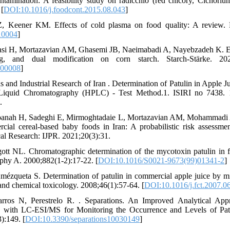
ontamination: A feasibility study on radicchio (red chicory, Cichori
 [
DOI:10.1016/j.foodcont.2015.08.043
]
 Keener KM. Effects of cold plasma on food quality: A review. F
10004
]
asi H, Mortazavian AM, Ghasemi JB, Naeimabadi A, Nayebzadeh K. Ef
king, and dual modification on corn starch. Starch‐Stärke. 202
200008
]
ds and Industrial Research of Iran . Determination of Patulin in Apple J
iquid Chromatography (HPLC) - Test Method.1. ISIRI no 7438. 1r
.
panah H, Sadeghi E, Mirmoghtadaie L, Mortazavian AM, Mohammadi A
cial cereal-based baby foods in Iran: A probabilistic risk assessmen
al Research: IJPR. 2021;20(3):31.
tt NL. Chromatographic determination of the mycotoxin patulin in fru
phy A. 2000;882(1-2):17-22. [
DOI:10.1016/S0021-9673(99)01341-2
]
ézqueta S. Determination of patulin in commercial apple juice by mic
nd chemical toxicology. 2008;46(1):57-64. [
DOI:10.1016/j.fct.2007.0
rros N, Perestrelo R. . Separations. An Improved Analytical Ap
th LC-ESI/MS for Monitoring the Occurrence and Levels of Pat
):149. [
DOI:10.3390/separations10030149
]