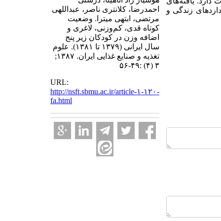
ارد. یافته‌های
احمدرضا، کلانتری ناصر، عبداللهی
داردهای زندگی و
مرتضی، ابتهی میترا. وضعیت
کوتاه قدی، کم‌وزنی، لاغری و
اضافه وزن در کودکان زیر پنج
سال ایرانی (۱۳۷۹ تا ۱۳۸۱). علوم
تغذیه و صنایع غذایی ایران. ۱۳۸۷;
۳ (۴) :۴۹-۵۶
URL:
http://nsft.sbmu.ac.ir/article-۱-۱۲۰-
fa.html