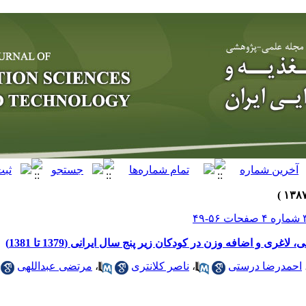
ری و اضافه وزن در کودکان زیر پنج سال ایرانی (1379 تا 1381)
احمدرضا درستی
،
ناصر کلانتری
،
مرتضی عبداللهی