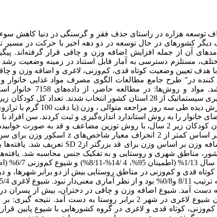
اف توسعه هزاره در راستای حذف فقر و گرسنگی در دنیا کاهش سوء ت
رف دیگر کشورهای در حال توسعه در دو دهه اخیر با حرکت در مسیر ت
‌های آن از جمله افزایش اضافه وزن و چاقی قرار گرفته‌اند. پیگ
ختلف، مستلزم دسترسی به آمار قابل استناد در زمینه وضعیت رشد
 هدف تعیین وضعیت کوتاه قدی، کم‌وزنی، لاغری و اضافه وزن و چاقی
کننده در" طرح جامع مطالعات الگوی مصرف مواد غذایی خانوار و 
کشور (81-1379)" انجام شد. مواد و روش‌ها
بود. کارشناسان تغذیه آموزش دیده طی سه روز مر
cm1/) تمام اعضای خانوار را به روش استاندارد اندازه‌گیری و ثبت ‌کردند. سن افراد
بر اساس ماه ثبت ‌شد. وزن کودکان زیر 2 سال، با روش توزین مضاعف و قد به صورت 
وضعیت تغذیه‌ای کودکان بر اساس کمتر از 2 انحراف معیار 
وزن برای قد تعین شد. اضافه وزن بر اساس وزن برای قد بزرگ
ور، مناطق شهری و روستایی و به تفکیک جنس محاسبه شد. یافته‌ها‌:
ع کوتاه قدی و کم‌وزنی در مناطق روستایی بیش از دو برابر شهرها، و د
2/5% درصد به دست آمد. شیوع اضافه وزن و چاقی در دختران، بیش از پسران
روستایی مشابه بود. میزان شیوع لاغری در شهر 2 برابر روستا به دست آمد. نت
وع کم‌وزنی، کوتاه قدی و لاغری در گروه کشورهایی با شیوع پایین قرار 