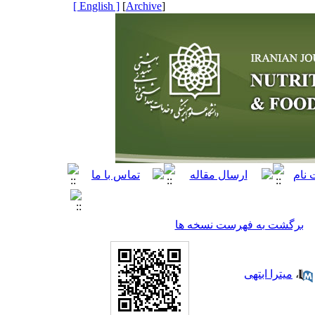
[ English ]
]
Archive
[
برگشت به فهرست نسخه ها
،
میترا ابتهی