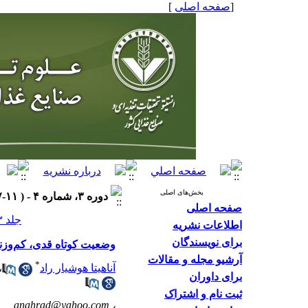
[
صفحه اصلی
]
بخش‌های اصلی
دوره ۳، شماره ۴ - ( ۱۱-۱۳۸۷ )
صفحه اصلی
جلد ۳ شماره ۴ صفحات ۵۶-۴۹
اطلاعات نشریه
برای نویسندگان
وضعیت کوتاه قدی، کم‌وزنی، لاغ
آرشیو مجله و مقالات
*
آناهیتا هوشیار راد
،
برای داوران
ثبت نام و اشتراک
anahrad@yahoo.com
،