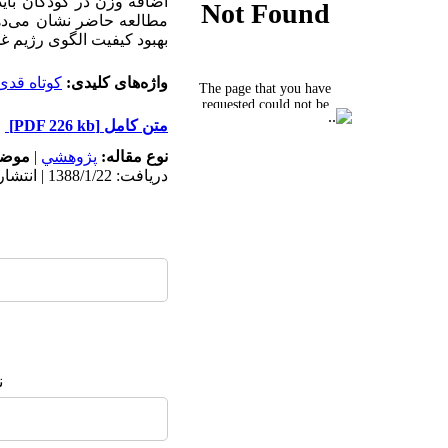
اضافه وزن در کودکان بای
مطالعه حاضر نشان می‌دهد
بهبود کیفیت الگوی رژیم غ
واژه‌های کلیدی:
کوتاه قدی
متن کامل
[PDF 226 kb]
نوع مقاله:
پژوهشي
|
موضو
دریافت: 1388/1/22 | انتشار: 1387/11/27
ن