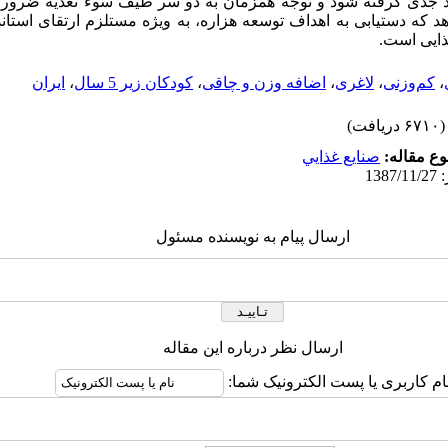
د جدی گرفته شود و توجه همزمان به دو سر طیف سوء تغذیه ضرورت د
 که دستیابی به اهداف توسعه هزاره، به ویژه مستلزم ارتقای استان
ذایی است.
،
کم‌وزنی
،
لاغری
،
اضافه وزن و چاقی
،
کودکان زیر 5 سال
،
ایران
(۶۷۱۰ دریافت)
ع مقاله:
صنايع غذايي
ارسال پیام به نویسنده مسئول
ارسال نظر درباره این مقاله
ام کاربری یا پست الکترونیک شما: