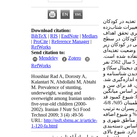
غذیه در کودکان
غییرات شتاب‌زده
Download citation:
یری تحقق اهداف
BibTeX
|
RIS
|
EndNote
|
Medlars
 کودکان در سطح
|
ProCite
|
Reference Manager
|
 در کودکان زیر
RefWorks
وضعیت تغذیه‌ای
Send citation to:
: در مطالعه حاضر، از داده‌های 7158 خانوار استفاده شده است.
Mendeley
Zotero
خانوارها به صورت نمونه‌گیری سیستماتیک از 28 استان کشور انتخاب شدند. تعداد کل کودکان زیر 5 سال 2562 نفر
RefWorks
اجعه متوالی ، وزن (با دقت 100 گرم با ترازوی دیجیتال سکا) و
 با دیدن شناسنامه و
Houshiar Rad A, Dorosty A,
خوابیده اندازه‌گیری ‌شد.
Kalantari N, Abdollahi M, Abtahi
شاخص‌های z اسکور وزن برای سن، قد برای سن و
M. Prevalence of stunting,
تر ازSD 2 تعریف شد. یافته‌ها بر اساس میانگین
underweight, wasting and
 شیوع کمبود قد
overweight among Iranian under-
برای سن در کودکان زیر 5 سال 1/13% (اطمینان 95%، 4 /14%-8/11%) و شیوع کم‌وزنی 6/7% (اطمینان 95%، 6/8-
five-year-old children (2000-
ر پسران به ترتیب
2002). Iranian J Nutr Sci Food
2/14 و3/7% و در دختران به ترتیب 8/11 و0/8% بود و از نظر آماری معنی‌دار نبود. شیوع لاغری 5/4% و شیوع اضافه
Technol 2009; 3 (4) :49-56
 در مناطق شهری و
URL:
http://nsft.sbmu.ac.ir/article-
یجه گیری: بر اساس دسته‌بندی
1-120-fa.html
دارد. شیوع بالای
هوشیار راد آناهیتا، درستی