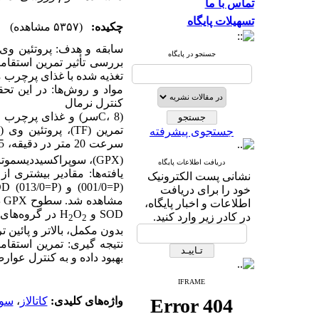
تماس با ما
تسهیلات پایگاه
چکیده:
(۵۳۵۷ مشاهده)
سابقه و هدف:
پروتئین وی
جستجو در پایگاه
بررسی تأثیر تمرین استق
تغذیه شده با غذای پرچرب م
مواد و روش
ها:
در این تح
کنترل نرمال
(
، 8سر)
C
و غذای پرچرب (32 سر) و پس از 9 هفته گرو
تمرین
(TF)
،
پروتئین وی
)
جستجوی پیشرفته
سرعت 20 متر در دقیقه، 5 روز در هفته، برای 10 هفته بود. مقادیر پراکسیدهیدروژن (
(
GPX
)، سوپراکسیددیسموتا
دریافت اطلاعات پایگاه
یافته
ها
:
مقادیر بیشتری از ml/ng 12/164±5/561
نشانی پست الکترونیک
) و ml/ng 409/0±20/2=
P
(001/0=
P
(013/0=
OD
خود را برای دریافت
مشاهده شد. سطوح
GPX
د
اطلاعات و اخبار پایگاه،
SOD
و
O
H
در گروه‌های 
در کادر زیر وارد کنید.
2
2
بدون مکمل، بالاتر و پائین تر
نتیجه گیری:
تمرین استقام
بهبود داده و به کنترل عوا
IFRAME
واژه‌های کلیدی:
کاتالاز
،
سوپ