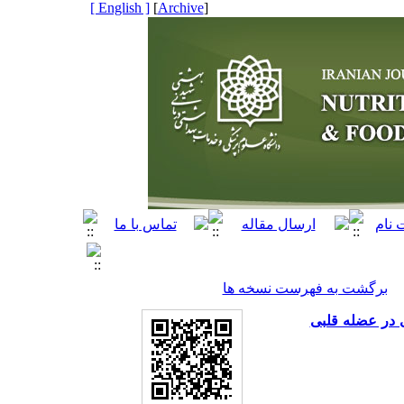
[ English ]
]
Archive
[
برگشت به فهرست نسخه ها
 در عضله قلبی