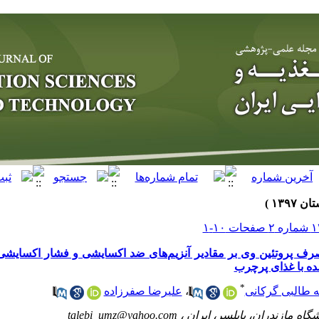
صرف پروتئین وی بر مقادیر آنزیم‌های ضد اکسایشی و فشار اکسایشی
ه با غذای پرچرب
*
ه طالبی گرکانی
،
علیرضا صفرزاده
اه مازندران، بابلسر، ایران ،
talebi_umz@yahoo.com