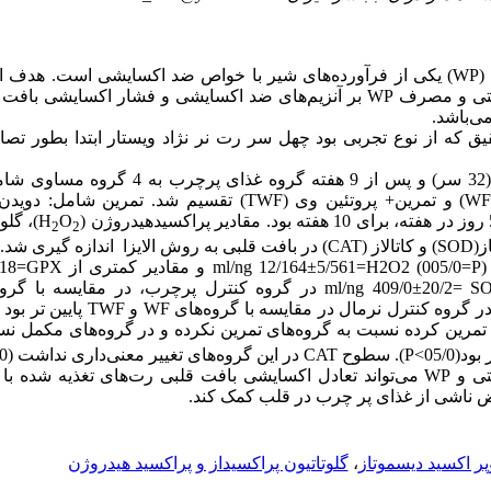
(WP)
یکی از فرآورده‌های شیر با خواص ضد اکسایشی است. هدف 
امتی و مصرف
WP
بر
آنزیم‌های
ضد اکسایشی
و فشار اکسایشی
بافت
ی‌باشد.
قیق که از نوع تجربی بود چهل سر رت نر
نژاد ویستار ابتدا بطور تص
ه
غذای پرچرب به
4 گروه
مساوی شام
(WF
و تمرین+ پروتئین وی
(TWF)
تقسیم شد
. تمرین شامل: دویدن
O
H
)، گلو
2
2
ز(
SOD
) و کاتالاز (
CAT
) در بافت قلبی به روش الایزا اندازه گیری شد.
=
) و مقادیر کمتری از ml/ng 82/2± 74/18=
P
(005/0=
H2O2
GPX
S
) در گروه کنترل پرچرب، در مقایسه با گرو
ر گروه کنترل نرمال در مقایسه با گروه‌های
WF
و
TWF
پایین تر بود (05/0
تمرین کرده نسبت به گروه‌های تمرین نکرده و در گروه‌های مکمل نس
 بود
(05/0>
P
)
. سطوح
CAT
در این گروه‌های تغییر معنی‌داری نداشت
(05/0
تی و
WP
می‌تواند تعادل اکسایشی بافت قلبی رت‌های تغذیه شده با
رض ناشی از غذای پر چرب در قلب کمک کند.
ر اکسید دیسموتاز
،
گلوتاتیون پراکسیداز و پراکسید هیدروژن