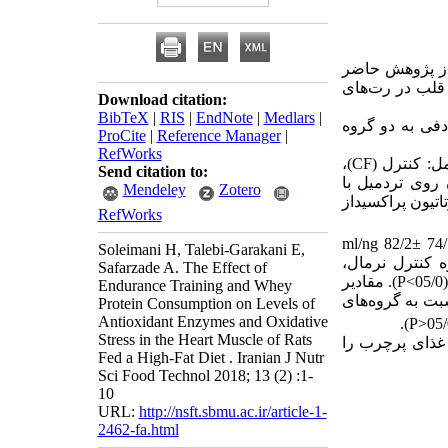
از پژوهش حاضر
قلب
در رت‌های
Download citation:
BibTeX
|
RIS
|
EndNote
|
Medlars
|
ادفی به دو گروه
ProCite
|
Reference Manager
|
RefWorks
ل
: کنترل
(CF)
،
Send citation to:
 روی تردمیل با
Mendeley
Zotero
تاتیون پراکسیداز
RefWorks
Soleimani H, Talebi-Garakani E,
ه کنترل نرمال،
Safarzade A. The Effect of
>
P
). مقادیر
Endurance Training and Whey
بت به گروه‌های
Protein Consumption on Levels of
Antioxidant Enzymes and Oxidative
).
P
<
Stress in the Heart Muscle of Rats
 غذای پرچرب را
Fed a High-Fat Diet . Iranian J Nutr
Sci Food Technol 2018; 13 (2) :1-
10
URL:
http://nsft.sbmu.ac.ir/article-1-
2462-fa.html