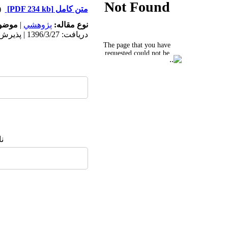
متن کامل
[PDF 234 kb]
(۹۲۰
نوع مقاله:
پژوهشي
|
موضوع
دریافت: 1396/3/27 | پذیرش: 1396/6/15 | انتشار: 1397/4/26
ن