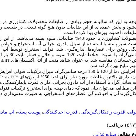
توجه به این که سالیانه حجم زیادی از ضایعات محصولات کشاورزی در
ود و بخش عمده‌ای از این ضایعات بدون هیچ گونه تبدیلی در طبیعت ره
ضایعات، اهمیت ویژه‌ای پیدا کرده است.
یکی از محصولات کشاورزی با حدود 40% ضایعات، میوه پسته می‌باشد.
ست سبز پسته با استفاده از سیال مادون بحرانی آب استخراج و خواص ر
ندگی روغن برای عصاره‌ها اندازه‌گیری شد. فرایند استخراج توسط آب 
دماهای 120 تا 180 درجه سان
خیساندن مقایسه شد. به عنوان شاهد مثبت از آنتی‌اکسیدان‌های
، 
BHT
تر نتایج بهره گرفته شد.
نتایج نشان داد که با افزایش دما از 120 تا 150 درجه سانتی‌گراد، میزان ترکیبات 
+2
+3
 بالاترین غلظت مورد نیاز برای احیا 50% از یون‌های
به
e
Fe
یکال‌گیرندگی و احیاکنندگی عصاره‌های استخراجی به صورت معنی‌داری د
ولی
،
قدرت رادیکال‌گیرندگی
،
قدرت احیاکنندگی
،
پوست پسته
،
آب مادو
۱ دریافت)
 مقاله:
صنايع غذايي