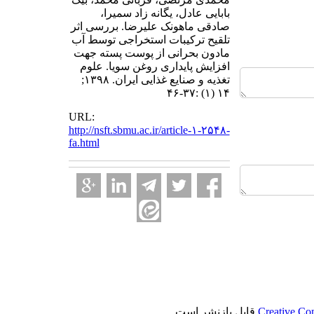
بابایی عادل، یگانه زاد سمیرا،
صادقی ماهونک علیرضا. بررسی اثر
تلقیح ترکیبات استخراجی توسط آب
مادون بحرانی از پوست پسته جهت
افزایش پایداری روغن سویا. علوم
تغذیه و صنایع غذایی ایران. ۱۳۹۸;
۱۴ (۱) :۳۷-۴۶
URL:
http://nsft.sbmu.ac.ir/article-۱-۲۵۴۸-
fa.html
Creative Co
قابل بازنشر است.