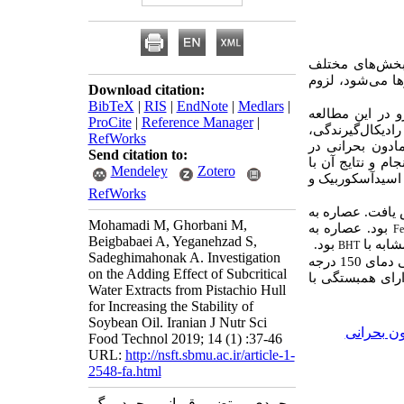
 بخش‌های مختلف
ا می‌شود، لزوم
Download citation:
BibTeX
|
RIS
|
EndNote
|
Medlars
|
 از این رو در این مطالعه
ProCite
|
Reference Manager
|
ادیکال‌گیرندگی،
RefWorks
مادون بحرانی در
Send citation to:
تی‌گراد، با نسبت اختلاط ثابت 1:20 نمونه و حلال و فشار ثابت 30 بار انجام و نتایج آن با
Mendeley
Zotero
اسیدآسکوربیک و
RefWorks
فنولی افزایش یافت. عصاره به
Mohamadi M, Ghorbani M,
بود. عصاره به
F
Beigbabaei A, Yeganehzad S,
بود.
BHT
Sadeghimahonak A. Investigation
بر اساس نتایج این مطالعه می‌توان بیان نمود که دمای بهینه برای استخراج ترکیبات فنولی دمای 150 درجه
on the Adding Effect of Subcritical
ارای همبستگی با
Water Extracts from Pistachio Hull
for Increasing the Stability of
Soybean Oil. Iranian J Nutr Sci
ن بحرانی
Food Technol 2019; 14 (1) :37-46
URL:
http://nsft.sbmu.ac.ir/article-1-
2548-fa.html
محمدی مرتضی، قربانی محمد، بیگ