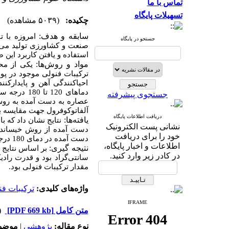
تماس با ما
تسهیلات پایگاه
چکیده:
(۵۰۳۹ مشاهده)
سابقه و هدف:
امروزه با 
جستجو در پایگاه
صنعت و کشاورزی تولید می‌ش
استفاده و یافتن کاربرد این 
مواد و روش
ها:
ترکیبات فنولی موجود در پو
احیاکنندگی آهن و پایدارکن
جستجوی پیشرفته
عصاره به دست آمده به روش 
آلفاتوکوفرول جهت مقایسه به
دریافت اطلاعات پایگاه
یافته
ها
:
نشانی پست الکترونیک
دست آمده از روش خیساندن، دارای
خود را برای دریافت
دست آمده در دمای 180 درجه سانتی‌گراد با استفاده از آب مادون بحرانی، دارای قدرت پایدارکنندگی مشابه با
اطلاعات و اخبار پایگاه،
نتیجه گیری:
در کادر زیر وارد کنید.
سانتی‌گراد بود و قدرت راد
مقدار ترکیبات فنولی بود.
واژه‌های کلیدی:
ترکیبات فن
IFRAME
متن کامل
[PDF 669 kb]
(۵۱۷
نوع مقاله:
پژوهشي
|
موضوع