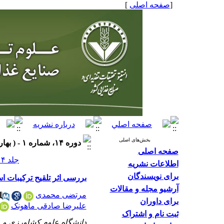
[
صفحه اصلی
]
بخش‌های اصلی
دوره ۱۴، شماره ۱ - ( بهار ۱۳۹۸ )
صفحه اصلی
جلد ۱۴ شماره ۱ صفحات ۴۶-۳۷
اطلاعات نشریه
برای نویسندگان
بررسی اثر تلقیح ترکیبات 
آرشیو مجله و مقالات
مرتضی محمدی
برای داوران
علیرضا صادقی ماهونک
ثبت نام و اشتراک
دانشگاه علوم کشاورزی و م