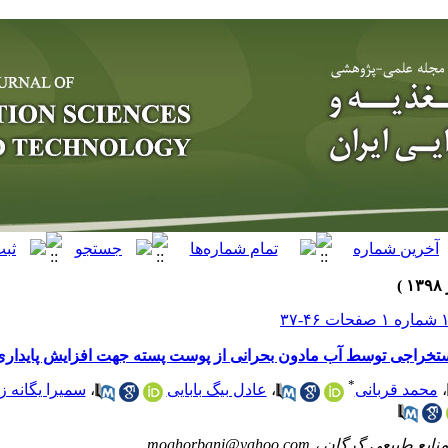
استخراجی توسط آب مادون بحرانی از پوست پسته جهت افزایش پایدار
*
،
محمد قربانی
،
عادل بیگ بابایی
،
سمیرا یگانه زا
نابع طبیعی گرگان ،
moghorbani@yahoo.com