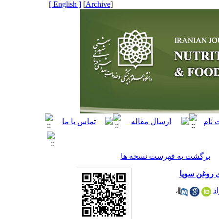
[ English ]
]
Archive
[
برگشت به فهرست نسخه ها
ی روغن سویا
د
،