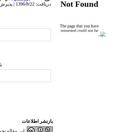
دریافت: 1396/8/22 | پذیرش: 1397/3/28 | انتشار: 1398/1/24
ن
بازنشر اطلاعات
این مقاله ت