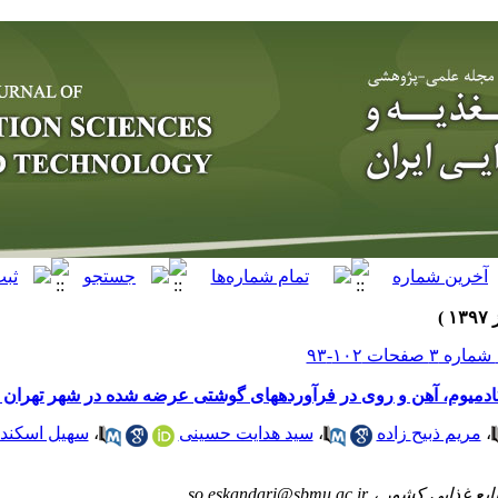
ی در فرآورده‎های گوشتی عرضه شده در شهر تهران
،
مریم ذبیح‎ زاده
،
سید هدایت حسینی
،
سهیل اسکند
نایع غذایی کشور ،
so.eskandari@sbmu.ac.ir