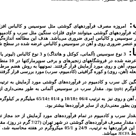
:
امروزه مصرف فرآورده‏های گوشتی مثل سوسیس و کالباس افزا
فرآورده‏های گوشتی می‏توانند حاوی فلزات سنگین مثل سرب و کادمیوم 
 در سوسیس و کالباس امری ضروری می
باشد. هدف این مطالعه اندازه
گی
و عنصر ضروری روی و آهن در سوسیس و کالباس عرضه شده در سطح شهر
:
3 نوع سوسیس (آلمانی، کوکتل و هات­داگ) و 3 ن
ژامبون) از 12 برند مختل
وم، آهن و روی مورد آزمایش قرار گرفتند. نمونه­ها به روش هضم مرطو
 (آهن، روی) و کوره گرافیتی (کادمیوم، سرب) مورد بررسی قرار گرفتند
نگین کل سرب و کادمیوم در فرآورده
های گوشتی مورد آزمایش به ترتیب /9
بود. مقدار سرب در سوسیس آلمانی به طور معنی
داری از
(ppb)
 آهن و روی نیز
به ترتیب 06/4
±
10/18 و 01/4
±
65/14 میلی­گرم بر کیلوگرم
ون بطور معنی
داری از سایر فرآورده
ها بیشتر بود.
قدار سرب و کادمیوم در تمام فرآورده
های مورد آزمایش از حد مجاز 
ه مقدار مصرف فرآورده
های گوشتی در شهر تهران (7/27 
و کادمیوم از طریق مصرف این فرآورده­ها به ترتیب، 24/9 و 05/1 میکروگرم د
سط
می‎باشد.
JECFA