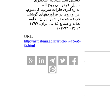
حسینی سید هدایت، اسکندری
سهیل، فردوسی روح اله.
اندازه‌گیری فلزات سرب، کادمیوم،
آهن و روی در فرآورده‎های گوشتی
عرضه شده در شهر تهران . علوم
تغذیه و صنایع غذایی ایران. ۱۳۹۷;
۱۳ (۳) :۹۳-۱۰۲
URL:
http://nsft.sbmu.ac.ir/article-۱-۲۵۸۵-
fa.html