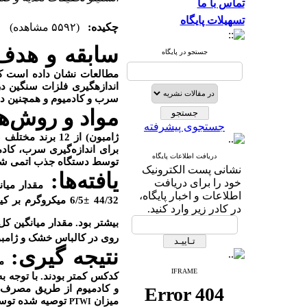
تماس با ما
تسهیلات پایگاه
چکیده:
(۵۵۹۲ مشاهده)
سابقه و هدف
جستجو در پایگاه
مطالعات نشان داده است که 
اندازه‏گیری فلزات سنگین
سرب و کادمیوم و همچنین د
مواد و روش
ها
جستجوی پیشرفته
برای اندازه
گیری سرب، کادمی
دریافت اطلاعات پایگاه
توسط دستگاه جذب اتمی شعله
نشانی پست الکترونیک
یافته
ها
:
خود را برای دریافت
مقدار میا
اطلاعات و اخبار پایگاه،
44/32
±
6/5 میکروگرم بر کیلوگرم
در کادر زیر وارد کنید.
بیشتر بود. مقدار میانگین کل
روی در کالباس خشک و ژامب
نتیجه گیری:
م
IFRAME
کدکس کمتر بودند. با توجه ب
میزان
توصیه شده تو
PTWI