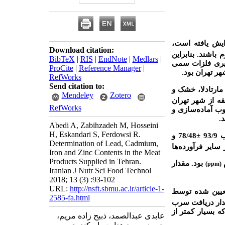
یش یافته است،
Download citation:
باشند. بنابراین
BibTeX
|
RIS
|
EndNote
|
Medlars
|
ری فلزات سمی
ProCite
|
Reference Manager
|
 تهران بود.
RefWorks
Send citation to:
وع کالباس (لیونر یا مارتادلا، خشک و
Mendeley
Zotero
ف عرضه شده در فروشگاه­های زنجیره­ای و برخی سوپرمارکت­ها در 10 منطقه از شهر تهران
RefWorks
ب آماده
سازی و
.
Abedi A, Zabihzadeh M, Hosseini
H, Eskandari S, Ferdowsi R.
93
±
78/48 و
Determination of Lead, Cadmium,
 سایر فرآورده
ها
Iron and Zinc Contents in the Meat
Products Supplied in Tehran.
بود. مقدار
(ppm)
Iranian J Nutr Sci Food Technol
2018; 13 (3) :93-102
URL:
http://nsft.sbmu.ac.ir/article-1-
تعیین شده توسط
2585-fa.html
گرم در روز)، مقدار دریافت سرب
ر هفته محاسبه شد، که بسیار کمتر از
عابدی عبدالصمد، ذبیح‎ زاده مریم،