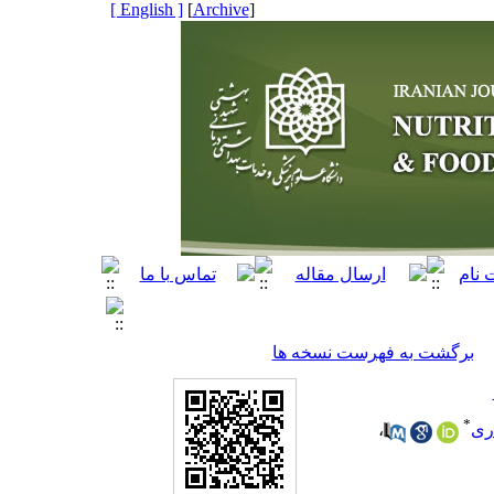
[ English ]
]
Archive
[
برگشت به فهرست نسخه ها
*
ری
،