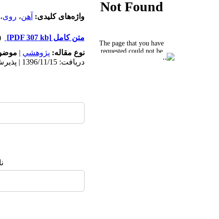
واژه‌های کلیدی:
آهن
،
روی
،
متن کامل
[PDF 307 kb]
(۳۵۷
نوع مقاله:
پژوهشي
|
موضوع
دریافت: 1396/11/15 | پذیرش: 1397/2/23 | انتشار: 1397/7/28
ن