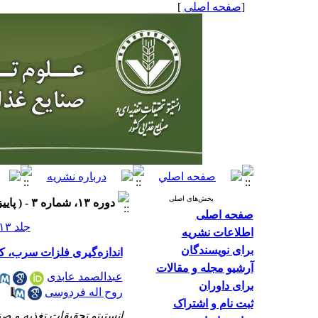
[
صفحه اصلی
]
بخش‌های اصلی
دوره ۱۳، شماره ۳ - ( پاییز ۱۳۹۷ )
صفحه اصلی
جلد ۱۳ شماره ۳ صفحات ۱۰۲-۹۳
اطلاعات نشریه
برای نویسندگان
اندازه‌گیری فلزات سرب، کادمیوم، آهن و رو
آرشیو مجله و مقالات
عبدالصمد عابدی
برای داوران
روح اله فردوسی
ثبت نام و اشتراک
انستیتو تحقیقات تغذیه و ص