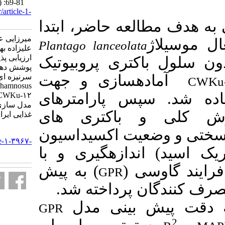
Food Technol 2025; 20 (2) :69-81
URL:
http://nsft.sbmu.ac.ir/article-1-
3967-fa.html
عه حاضر، ابتدا
میرزایی عباس، عبدشاهی عباس،
Plantago lanceola
علیزاده بهبهانی بهروز، فلاح فرشته.
ارزیابی پذیرش مصرف‌ گوشت بره
ری پروبیوتیک
پوشش دهی شده با موسیلاژ بارهنگ
­سازی و جهت
سرنیزه ای حاوی باکتری پروبیوتیک
Lacticaseibacillus rhamnosus
 پارامترهای
CWKu-۱۲: یک مطالعه تجربی و
مدل سازی. علوم تغذیه و صنایع
باکتری های
غذایی ایران. ۱۴۰۴; ۲۰ (۲) :۶۹-۸۱
، اکسیداسیون
URL:
http://nsft.sbmu.ac.ir/article-۱-۳۹۶۷-
(ازه­گیری و با
fa.html
سی
) به پیش
GPR
 پرداخته شد
بینی مدل
GPR