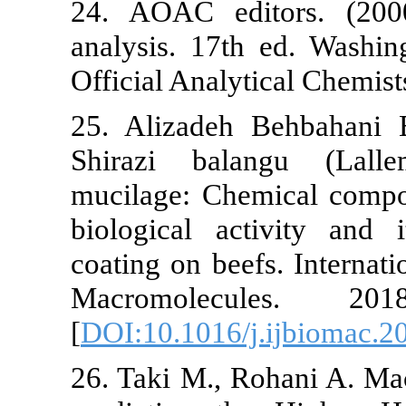
24. AOAC edi
analysis. 17t
Official Analy
25. Alizadeh
Shirazi bal
mucilage: Che
biological ac
coating on bee
Macromole
[
DOI:10.1016/
26. Taki M., 