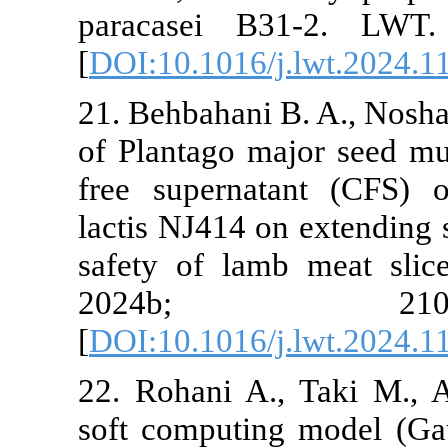
paracasei B
[
DOI:10.1016/
21. Behbahani 
of Plantago ma
free superna
lactis NJ414 o
safety of la
2024b
[
DOI:10.1016/
22. Rohani A
soft computin