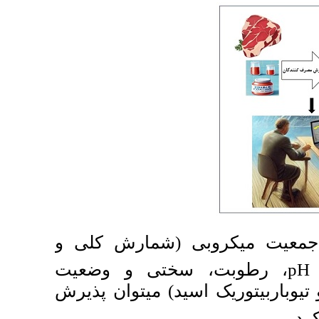
بی (شمارش کلی و
، تی و وضعیت
ید) می­توان پذیرش