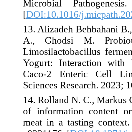
Microbial P
[
DOI:10.1016/
13. Alizadeh 
A., Ghodsi 
Limosilactoba
Yogurt: Inter
Caco-2 Enter
Sciences Resea
14. Rolland N.
of informatio
meat in a tas