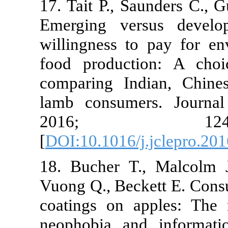
17. Tait P., S
Emerging ve
willingness t
food product
comparing In
lamb consume
2016
[
DOI:10.1016/
18. Bucher T
Vuong Q., Bec
coatings on 
neophobia an