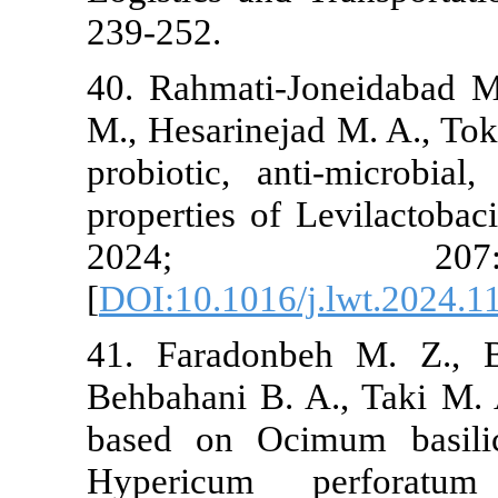
40. Rahmati-J
M., Hesarineja
probiotic, ant
properties of
2024;
[
DOI:10.1016/
41. Faradonb
Behbahani B. 
based on Oc
Hypericum p