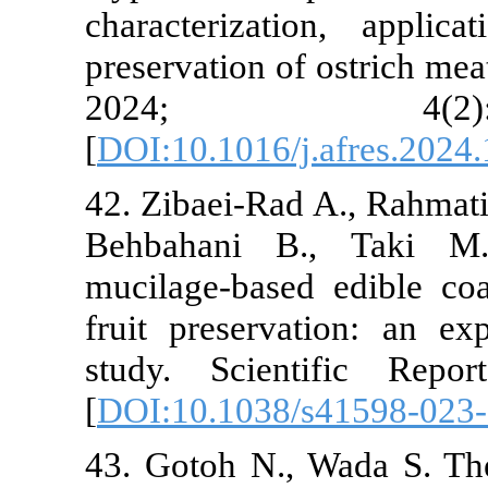
characteriza
preservation o
2024;
[
DOI:10.1016/
42. Zibaei-Ra
Behbahani B
mucilage-base
fruit preserv
study. Scien
[
DOI:10.1038
43. Gotoh N.,