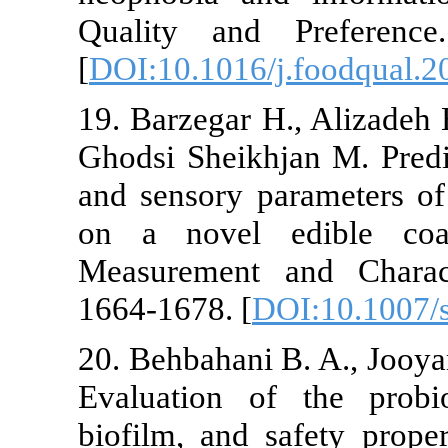
Quality and
[
DOI:10.1016/
19. ‏Barzegar H., Alizadeh Behbahani B., Mirzaei A.,
Ghodsi Sheikh
and sensory p
on a novel 
Measurement 
1664-1678.‏ [
D
20. Behbahani 
Evaluation of
biofilm, and s