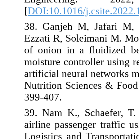
[
DOI:10.1016/
38. ‏Ganjeh M, Jafari M, Ghanbari F, Dezyani M,
Ezzati R, Sole
of onion in a
moisture contr
artificial neu
Nutrition Sci
399-407.
39. Nam K., S
airline passen
Logistics and