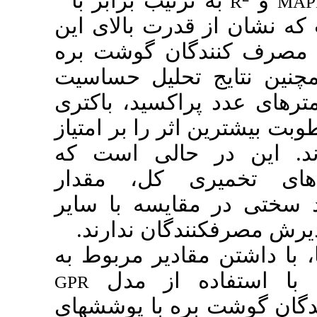
ترتیب برابر با
248/0، 330/2 بالای این
گان گوشت بره
تحلیل حساسیت
راکسید، باکتری
 را بر امتیاز
 حالی است که
ری کل، مقدار
قایسه با سایر
نندگان ندارند
قادیر مربوط به
ده از مدل
GPR
ه با پوشش­های