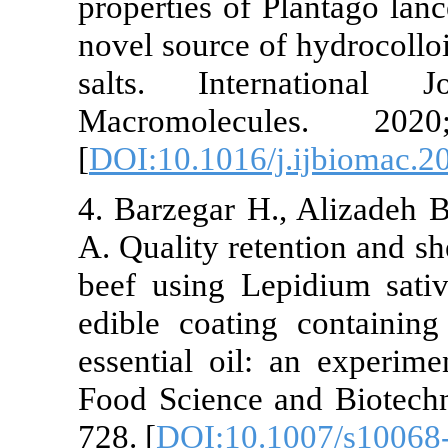
properties of 
novel source o
salts. Inte
Macromolec
[
DOI:10.1016/
4. Barzegar H
A. Quality rete
beef using L
edible coatin
essential oil
Food Science 
728. [
DOI:10.