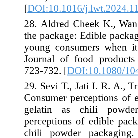
[
DOI:10.1016/
28. ‏Aldred Cheek K., Wansink B. Making it part of
the package: E
young consume
Journal of fo
723-732. [
DOI
29. ‏Sevi T., Jati I. R. A., Tristanto N. A., Ristiarini S.
Consumer perc
gelatin as 
perceptions o
chili powder