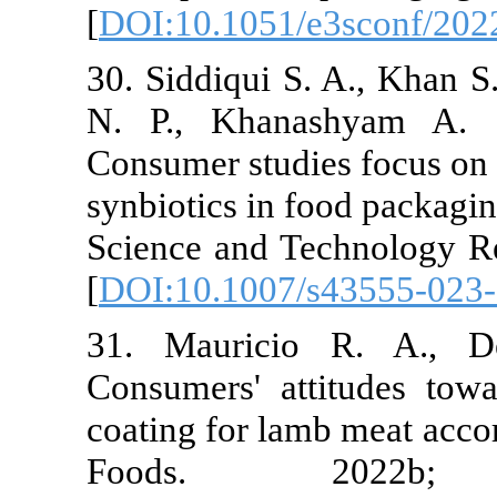
[
DOI:10.1051
30. Siddiqui 
N. P., Khana
Consumer studi
synbiotics in 
Science and T
[
DOI:10.1007
31. Maurici
Consumers' at
coating for la
Foods. 