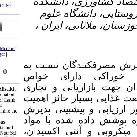
ی، دانشکده
‎ 10.61186/nsft.20.2.69
شگاه علوم
ثانی، ایران
Download citation:
BibTeX
|
RIS
|
EndNote
|
Medlars
|
ProCite
|
Reference Manager
|
RefWorks
دگان نسبت به
Send citation to:
Mendeley
Zotero
دارای خواص
RefWorks
یابی و تجاری
Mirzaei A, Abdoshahi A, Alizadeh
Behbahani B, Falah F. Evaluation
ر حائز اهمیت
of Consumer Acceptance of Lamb
Meat Coated With Plantago
یش­بینی پذیرش
lanceolata Mucilage Containing the
Probiotic Bacterium
شده با مواد
Lacticaseibacillus rhamnosus
CWKu-12: An Experimental and
آنتی اکسیدان
Modeling Study. Iranian J Nutr Sci