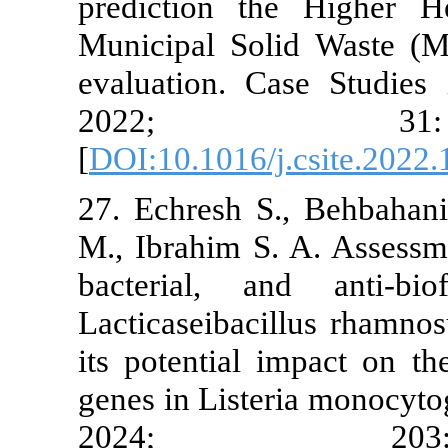
prediction t
Municipal So
evaluation. C
2022
[
DOI:10.1016/
27. Echresh S
M., Ibrahim S.
bacterial, a
Lacticaseibac
its potential 
genes in List
2024