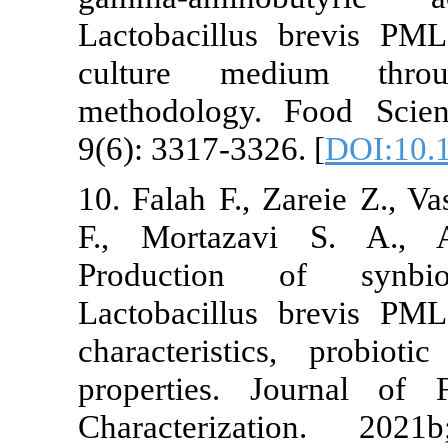
Lactobacillu
culture me
methodology.
9(6): 3317-332
10. Falah F., 
F., Mortaza
Production
Lactobacillus
characteristi
properties.
Characteriz