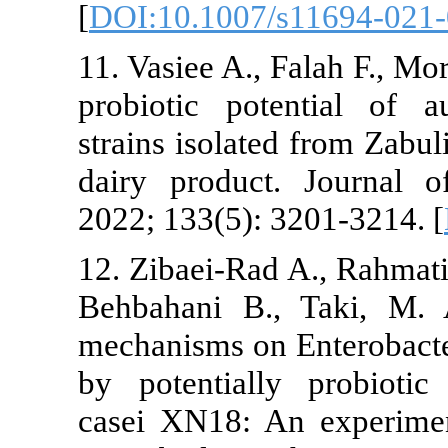
[
DOI:10.1007
11. Vasiee A.,
probiotic pot
strains isolat
dairy produc
2022; 133(5):
12. Zibaei-Ra
Behbahani B.
mechanisms o
by potentiall
casei XN18: 