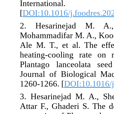
Interna
[
DOI:10.1016/
2. Hesarin
Mohammadifar 
Ale M. T., et
heating-cooli
Plantago lanc
Journal of Bi
1260-1266. [
D
3. Hesarineja
Attar F., Gha