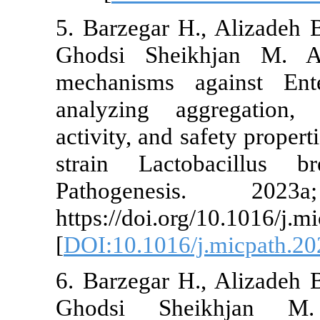
5. Barzegar H
Ghodsi Sheik
mechanisms a
analyzing ag
activity, and s
strain Lact
Pathogene
https://doi.or
[
DOI:10.1016/
6. Barzegar H
Ghodsi She