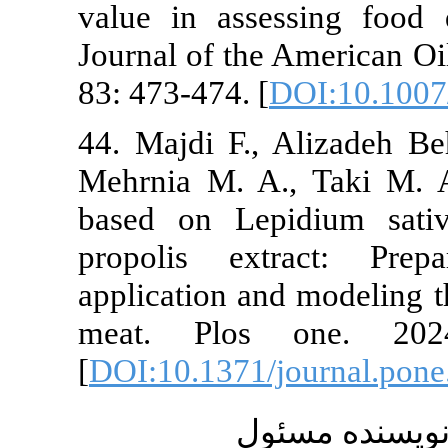
value in asse
Journal of the
83: 473-474. [
44. Majdi F.,
Mehrnia M. A
based on Le
propolis extr
application an
meat. Plos
[
DOI:10.1371/
ول