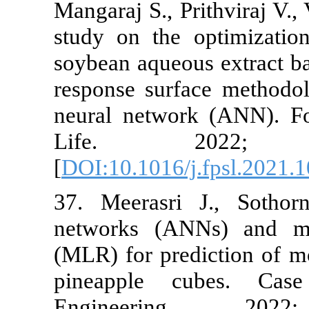
Mangaraj S., P
study on the 
soybean aqueo
response surf
neural netwo
Life. 
[
DOI:10.1016/
37. Meerasri 
networks (AN
(MLR) for pred
pineapple 
Engineer