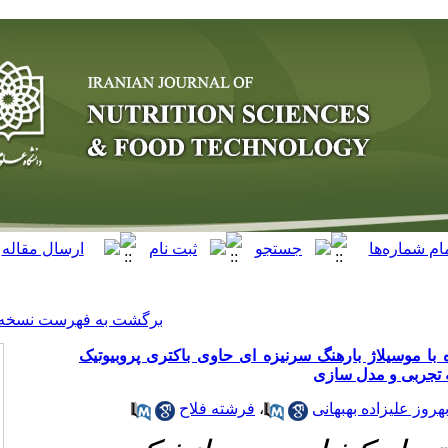
[ English ]
]
Archive
[
برگشت به فهرست نسخه ها
ای حاوی باکتری پروبیوتیک
فرشته فلاح
،