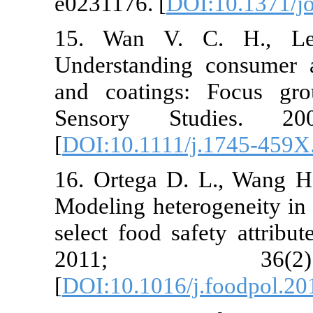
e0231176.‏ [
DO
15. Wan V.
Understanding
and coatings
Sensory St
[
DOI:10.1111/
16. Ortega D.
Modeling hete
select food sa
2011; 
[
DOI:10.1016/