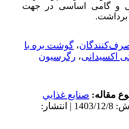
اساسی در جهت
گوشت بره با
،
رگرسیون
يع غذايي
دریافت: 1403/10/28 | پذیرش: 1403/12/8 | انتشار: