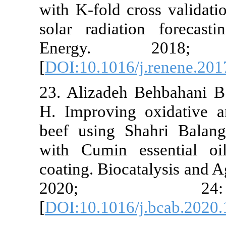
with K-fold cr
solar radiati
Energy.
[
DOI:10.1016/
23. Alizadeh
H. Improving 
beef using S
with Cumin e
coating. Bioca
2020
[
DOI:10.1016/