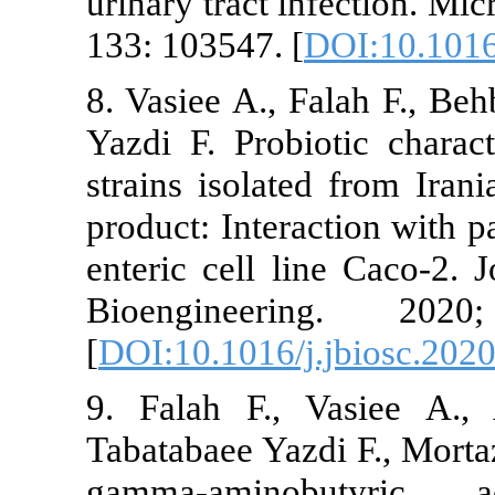
urinary tract 
133: 103547. [
8. Vasiee A., 
Yazdi F. Prob
strains isolat
product: Inter
enteric cell l
Bioenginee
[
DOI:10.1016/
9. Falah F.,
Tabatabaee Yaz
gamma‐amin