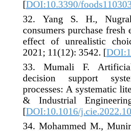
[
DOI:10.3390
32. ‏Yang S. H., Nugraha W. S. What makes
consumers pur
effect of unr
2021; 11(12): 
33. ‏Mumali F. Artificial neural network-based
decision su
processes: A s
& Industrial
[
DOI:10.1016/
34. Mohammed