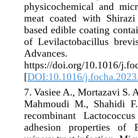
physicochemic
meat coated 
based edible c
of Levilactob
Advan
https://doi.or
[
DOI:10.1016/
7. Vasiee A., M
Mahmoudi M., 
recombinant 
adhesion pro