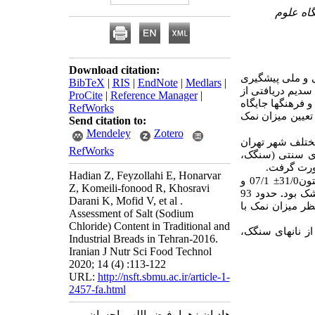
گاه علوم
Download citation:
ی و ملی پیشگیری
BibTeX
|
RIS
|
EndNote
|
Medlars
|
سدیم دریافتی از
ProCite
|
Reference Manager
|
 فرهنگ­ها جایگاه
RefWorks
عیین میزان نمک
Send citation to:
Mendeley
Zotero
تقر در مناطق مختلف شهر تهران
RefWorks
های سنتی (سنگک
صورت گرفت
Hadian Z, Feyzollahi E, Honarvar
07/1 و
±
، 31/
Z, Komeili-fonood R, Khosravi
حدود 93
.
Darani K, Mofid V, et al .
 از نظر میزان نمک با
Assessment of Salt (Sodium
Chloride) Content in Traditional and
از نان­های سنگک
Industrial Breads in Tehran-2016.
Iranian J Nutr Sci Food Technol
2020; 14 (4) :113-122
URL:
http://nsft.sbmu.ac.ir/article-1-
2457-fa.html
هادیان زهرا، فیض اللهی احسان،