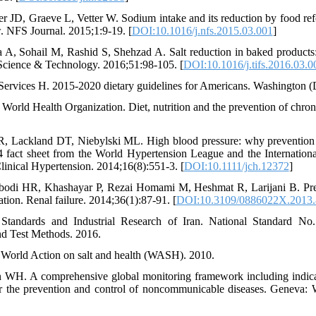
r JD, Graeve L, Vetter W. Sodium intake and its reduction by food re
. NFS Journal. 2015;1:9-19. [
DOI:10.1016/j.nfs.2015.03.001
]
a A, Sohail M, Rashid S, Shehzad A. Salt reduction in baked products: 
Science & Technology. 2016;51:98-105. [
DOI:10.1016/j.tifs.2016.03.0
Services H. 2015-2020 dietary guidelines for Americans. Washington
World Health Organization. Diet, nutrition and the prevention of chronic
, Lackland DT, Niebylski ML. High blood pressure: why prevention 
4 fact sheet from the World Hypertension League and the Internationa
linical Hypertension. 2014;16(8):551-3. [
DOI:10.1111/jch.12372
]
odi HR, Khashayar P, Rezai Homami M, Heshmat R, Larijani B. Prev
ation. Renal failure. 2014;36(1):87-91. [
DOI:10.3109/0886022X.2013
f Standards and Industrial Research of Iran. National Standard No
nd Test Methods. 2016.
. World Action on salt and health (WASH). 2010.
n WH. A comprehensive global monitoring framework including indicat
for the prevention and control of noncommunicable diseases. Geneva: 