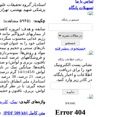
تماس با ما
استادیار گروه تحقیقات علوم
تسهیلات پایگاه
پزشکی شهید بهشتی، تهران،
جستجو در پایگاه
چکیده:
(۵۹۴۵ مشاهده)
سابقه و هدف:
امروزه کاهش 
از بیماری­های غیرواگیر مان
رژیم غذایی محسوب می­گردد.
اصلی خود را به عنوان قو.
نان‌های سنتی و حجیم و نیمه حجی.
جستجوی پیشرفته
مواد و روش
ها:
و فروشگاه­های عرضه کنند،
دریافت اطلاعات پایگاه
تافتون، بربری و لواش) و .
نشانی پست الکترونیک
:
ها
یافته
میانگین نمک در نا
خود را برای دریافت
14/1 گرم درصد وزن خشک و نان‌های حجیم و نیمه حجیم 58/0
±
لواش 45/0
اطلاعات و اخبار پایگاه،
در کادر زیر وارد کنید.
استاندارد ملی انطباق داشتن.
نتیجه گیری:
با در نظر گرف،
لواش، بربری، تافتون و حجیم و نیمه حجیم به ترتیب .
کلرید
،
نمک
واژه‌های کلیدی:
IFRAME
دری)
[PDF 509 kb]
متن کامل