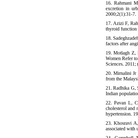
16. Rahmani M,
excretion in ur
2000;2(1):31-7.
17. Azizi F, Ra
thyroid function 
18. Sadeghzadeh 
factors after ang
19. Motlagh Z,
Women Refer to 
Sciences. 2011; 
20. Mirnalini Jr
from the Malaysi
21. Radhika G, 
Indian populatio
22. Pavan L, C
cholesterol and 
hypertension. 19
23. Khosravi A
associated with 
24. Campbell 