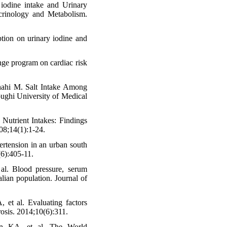
odine intake and Urinary
crinology and Metabolism.
tion on urinary iodine and
nge program on cardiac risk
hahi M. Salt Intake Among
ughi University of Medical
 Nutrient Intakes: Findings
08;14(1):1-24.
rtension in an urban south
(6):405-11.
al. Blood pressure, serum
lian population. Journal of
et al. Evaluating factors
osis. 2014;10(6):311.
n KA, et al. The World