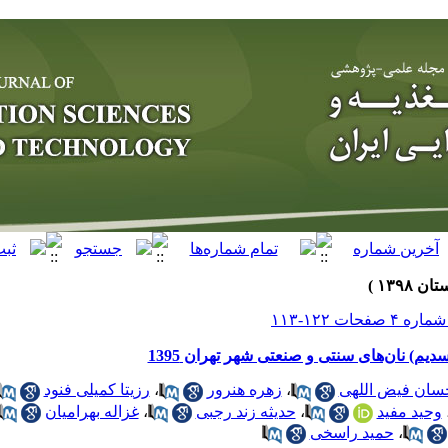
دیم) نان‌های سنتی و صنعتی شهر تهران 1395
رزیتا کمیلی فنود
،
زهره هنرور
،
سان فیض اللهی
غزاله بهرامیان
،
حدیثه زند رجبی
،
وحید مفید
حمید راسخی
،