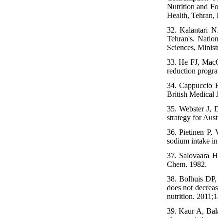
Nutrition and Fo
Health, Tehran, I
32. Kalantari N
Tehran's. Natio
Sciences, Ministr
33. He FJ, MacG
reduction progra
34. Cappuccio F
British Medical 
35. Webster J, 
strategy for Aust
36. Pietinen P, 
sodium intake in
37. Salovaara H
Chem. 1982.
38. Bolhuis DP
does not decreas
nutrition. 2011;
39. Kaur A, Bala