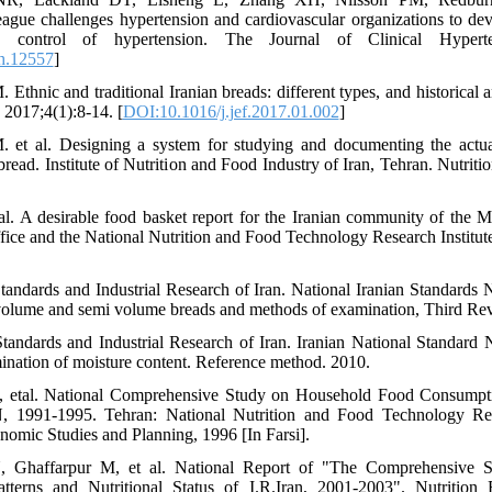
gue challenges hypertension and cardiovascular organizations to deve
d control of hypertension. The Journal of Clinical Hyperten
h.12557
]
Ethnic and traditional Iranian breads: different types, and historical a
 2017;4(1):8-14. [
DOI:10.1016/j.jef.2017.01.002
]
. et al. Designing a system for studying and documenting the actua
read. Institute of Nutrition and Food Industry of Iran, Tehran. Nutrit
 al. A desirable food basket report for the Iranian community of the Mi
ce and the National Nutrition and Food Technology Research Institute
 Standards and Industrial Research of Iran. National Iranian Standards 
 volume and semi volume breads and methods of examination, Third Re
 Standards and Industrial Research of Iran. Iranian National Standard
ination of moisture content. Reference method. 2010.
 etal. National Comprehensive Study on Household Food Consumptio
, 1991-1995. Tehran: National Nutrition and Food Technology Rese
nomic Studies and Planning, 1996 [In Farsi].
N, Ghaffarpur M, et al. National Report of "The Comprehensive
tterns and Nutritional Status of I.R.Iran, 2001-2003". Nutrition