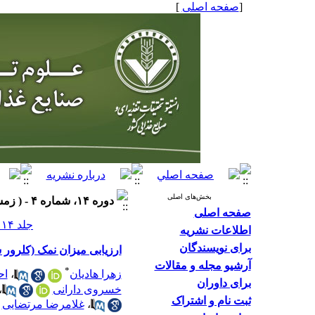
]
صفحه اصلی
[
بخش‌های اصلی
دوره ۱۴، شماره ۴ - ( زمستان ۱۳۹۸ )
صفحه اصلی
جلد ۱۴ شماره ۴ صفحات ۱۲۲-۱۱۳
اطلاعات نشریه
برای نویسندگان
ارزیابی میزان نمک (کلرور س
آرشیو مجله و مقالات
*
اح
،
زهرا هادیان
برای داوران
،
خسروی دارانی
ثبت نام و اشتراک
غلامرضا مرتضایی
،