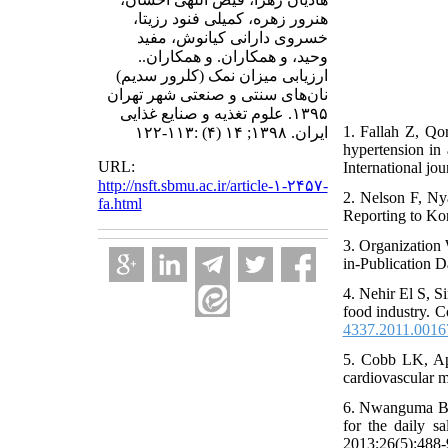
هنرور زهره، کمیلی فنود رزیتا،
خسروی دارانی کیانوش، مفید
وحید، و همکاران. و همکاران..
ارزیابی میزان نمک (کلرور سدیم)
نان‌های سنتی و صنعتی شهر تهران
۱۳۹۵. علوم تغذیه و صنایع غذایی
1. Fallah Z, Qo
ایران. ۱۳۹۸; ۱۴ (۴) :۱۱۳-۱۲۲
hypertension in
URL:
International jo
http://nsft.sbmu.ac.ir/article-۱-۲۴۵۷-
2. Nelson F, Ny
fa.html
Reporting to Kor
3. Organization
in-Publication 
4. Nehir El S, S
food industry. 
4337.2011.0016
5. Cobb LK, App
cardiovascular m
6. Nwanguma B, O
for the daily s
2013;26(5):488-