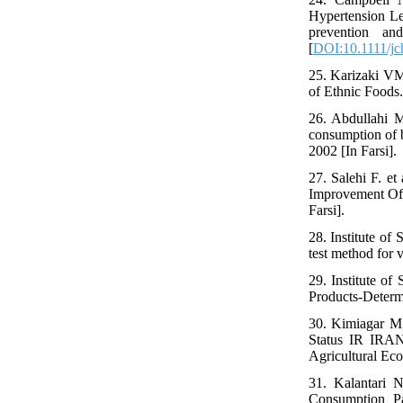
Hypertension Lea
prevention an
[
DOI:10.1111/jc
25. Karizaki VM. 
of Ethnic Foods.
26. Abdullahi M
consumption of b
2002 [In Farsi].
27. Salehi F. et
Improvement Offi
Farsi].
28. Institute of
test method for
29. Institute of
Products-Determ
30. Kimiagar M,
Status IR IRAN
Agricultural Eco
31. Kalantari 
Consumption Pa