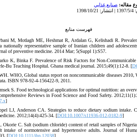
ع مقاله
صنايع غذايي
فهرست منابع
rbani M, Motlagh ME, Heshmat R, Ardalan G, Kelishadi R. Prevalen
 a nationally representative sample of Iranian children and adolesce
urnal of preventive medicine. 2014 Mar; 5(Suppl 1):S57.
arko K, Binka F. Prevalence of Risk Factors for Non-Communicable 
le-Bu Teaching Hospital. Ghana medical journal. 2015;49(1):12-8. [
DO
 WH. WHO, Global status report on noncommunicable diseases 2010,
Data. ISBN 978-92-4-156422-9, 2011.
imsek S. Food technological applications for optimal nutrition: an overv
Comprehensive Reviews in Food Science and Food Safety. 2012;11(1):2
7.x
]
el LJ, Anderson CA. Strategies to reduce dietary sodium intake. Cu
edicine. 2012;14(4):425-34. [
DOI:10.1007/s11936-012-0182-9
]
korie C. Salt (sodium chloride) content of retail samples of Nigeria
alt intake of normotensive and hypertensive adults. Journal of Huma
93. [
DOI:10.1111/jhn.12038
]