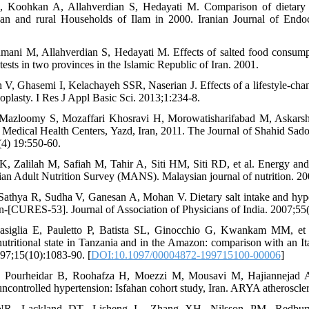
 Koohkan A, Allahverdian S, Hedayati M. Comparison of dietary i
ban and rural Households of Ilam in 2000. Iranian Journal of Endo
hmani M, Allahverdian S, Hedayati M. Effects of salted food consump
tests in two provinces in the Islamic Republic of Iran. 2001.
V, Ghasemi I, Kelachayeh SSR, Naserian J. Effects of a lifestyle-cha
ioplasty. I Res J Appl Basic Sci. 2013;1:234-8.
 Mazloomy S, Mozaffari Khosravi H, Morowatisharifabad M, Askars
Medical Health Centers, Yazd, Iran, 2011. The Journal of Shahid Sado
(4) 19:550-60.
 K, Zalilah M, Safiah M, Tahir A, Siti HM, Siti RD, et al. Energy and
an Adult Nutrition Survey (MANS). Malaysian journal of nutrition. 20
Sathya R, Sudha V, Ganesan A, Mohan V. Dietary salt intake and hype
n-[CURES-53]. Journal of Association of Physicians of India. 2007;55
asiglia E, Pauletto P, Batista SL, Ginocchio G, Kwankam MM, et 
nutritional state in Tanzania and in the Amazon: comparison with an Ita
97;15(10):1083-90. [
DOI:10.1097/00004872-199715100-00006
]
, Pourheidar B, Roohafza H, Moezzi M, Mousavi M, Hajiannejad A, 
uncontrolled hypertension: Isfahan cohort study, Iran. ARYA atheroscler
NR, Lackland DT, Lisheng L, Zhang XH, Nilsson PM, Redbur