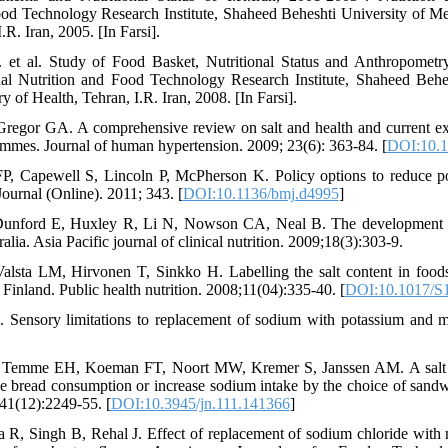
od Technology Research Institute, Shaheed Beheshti University of Me
.R. Iran, 2005. [In Farsi].
. et al. Study of Food Basket, Nutritional Status and Anthropomet
nal Nutrition and Food Technology Research Institute, Shaheed Behe
y of Health, Tehran, I.R. Iran, 2008. [In Farsi].
regor GA. A comprehensive review on salt and health and current ex
mmes. Journal of human hypertension. 2009; 23(6): 363-84. [
DOI:10.1
P, Capewell S, Lincoln P, McPherson K. Policy options to reduce po
Journal (Online). 2011; 343. [
DOI:10.1136/bmj.d4995
]
Dunford E, Huxley R, Li N, Nowson CA, Neal B. The development of 
ralia. Asia Pacific journal of clinical nutrition. 2009;18(3):303-9.
Valsta LM, Hirvonen T, Sinkko H. Labelling the salt content in foods
 Finland. Public health nutrition. 2008;11(04):335-40. [
DOI:10.1017/S
. Sensory limitations to replacement of sodium with potassium and 
, Temme EH, Koeman FT, Noort MW, Kremer S, Janssen AM. A salt r
e bread consumption or increase sodium intake by the choice of sandwi
141(12):2249-55. [
DOI:10.3945/jn.111.141366
]
 R, Singh B, Rehal J. Effect of replacement of sodium chloride with m