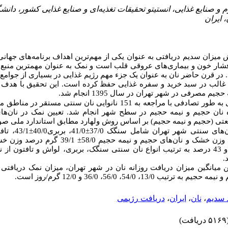
 و صنایع غذایی، انستیتو تحقیقات تغذیه‌ای و صنایع غذایی کشور، دانش
 ایران
میزان سدیم دریافتی به عنوان یکی از مهم‌ترین اهداف برنامه‌های جهان
ند فشار خون و بیماری‌های عروقی قلب است و نمک به عنوان مهمترین منبع 
در قرن حاضر نان به عنوان یک جزء مهم رژیم غذایی در بسیاری از جوامع و
ت غالب در سبد خرید و سفره غذایی حفظ کرده است
این تحقیق با
هدف ت
م مصرفی در شهر تهران در سال 1395 انجام شد
نمونه‌برداری به طور تصادفی با مراجعه به 151 نانوایی نان سنتی مس
ه نان حجیم و نیمه حجیم در سطح شهر انجام شد. تعیین نمک در نان‌
صنعتی (حجیم و نیمه حجیم) بر اساس روش ولهارد مطابق استاندارد ملی 
تافتون0
43/1
±
41/0، بربری40/0
±
ن‌های سنتی شهر تهران شامل سنگک 37/0
39/1 گرم درصد وزن خشک بود
±
درصد، 21 درصد، 38 درصد و 43 درصد به ترتیب انواع نان سنتی سنگک، بربری، لواش و تافتون
د
تن میانگین میزان دریافت روزانه نان در شهر تهران، میزان نمک دریافتی 
13/0، 54/0، 56/0، 36/0 و 12/0 گرم/روز است
دریافت رژیمی
،
ایران
،
نان
،
 سدیم
(۵۱۶۹ افت