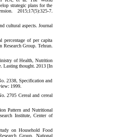
lop strategic plans for the
sion. 2015;17(5):325-7.
nd cultural aspects. Journal
l percentage of per capita
ion Research Group. Tehran.
nistry of Health, Nutrition
. Lasting thought. 2013 [In
No. 2338, Specification and
view: 1999.
 No. 2705 Cereal and cereal
n Pattern and Nutritional
arch Institute, Center of
 Study on Household Food
 Research Group, National