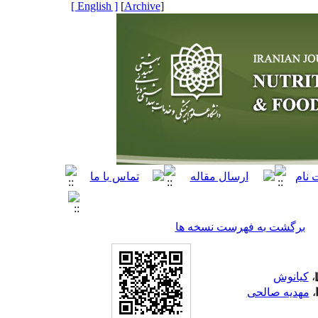
[ English ]
]
Archive
[
برگشت به فهرست نسخه ها
کیانوش
،
مهدیه صالحی
،