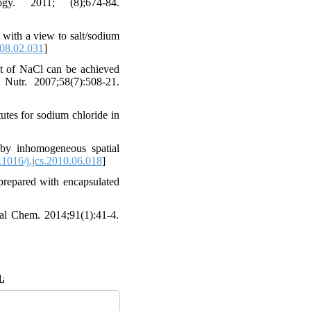
gy. 2011; (8);674-84.
 with a view to salt/sodium
008.02.031
]
t of NaCl can be achieved
Nutr. 2007;58(7):508-21.
es for sodium chloride in
by inhomogeneous spatial
1016/j.jcs.2010.06.018
]
prepared with encapsulated
eal Chem. 2014;91(1):41-4.
: