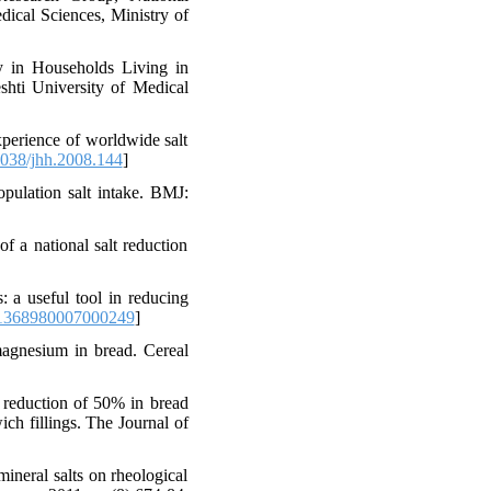
dical Sciences, Ministry of
ry in Households Living in
shti University of Medical
perience of worldwide salt
038/jhh.2008.144
]
pulation salt intake. BMJ:
a national salt reduction
: a useful tool in reducing
1368980007000249
]
magnesium in bread. Cereal
eduction of 50% in bread
ch fillings. The Journal of
ineral salts on rheological