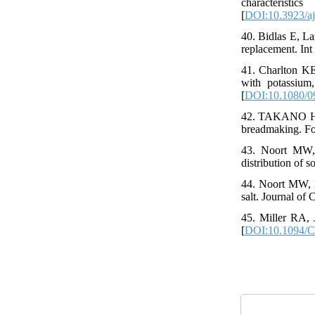
characterist
[
DOI:10.3923/aj
40. Bidlas E, La
replacement. Int
41. Charlton KE
with potassium
[
DOI:10.1080/0
42. TAKANO H, 
breadmaking. Fo
43. Noort MW, 
distribution of 
44. Noort MW, B
salt. Journal of
45. Miller RA, 
[
DOI:10.1094/