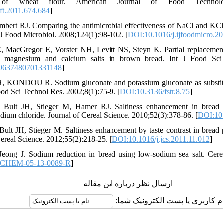
ics of wheat flour. American Journal of Food Technolo
ft.2011.674.684
]
mbert RJ. Comparing the antimicrobial effectiveness of NaCl and KCl
 J Food Microbiol. 2008;124(1):98-102. [
DOI:10.1016/j.ijfoodmicro.2
, MacGregor E, Vorster NH, Levitt NS, Steyn K. Partial replacemen
, magnesium and calcium salts in brown bread. Int J Food Sci 
9637480701331148
]
KONDOU R. Sodium gluconate and potassium gluconate as substitut
od Sci Technol Res. 2002;8(1):75-9. [
DOI:10.3136/fstr.8.75
]
Bult JH, Stieger M, Hamer RJ. Saltiness enhancement in bread 
sodium chloride. Journal of Cereal Science. 2010;52(3):378-86. [
DOI:10.
ult JH, Stieger M. Saltiness enhancement by taste contrast in bread 
 Cereal Science. 2012;55(2):218-25. [
DOI:10.1016/j.jcs.2011.11.012
]
Jeong J. Sodium reduction in bread using low-sodium sea salt. Cer
CCHEM-05-13-0089-R
]
ارسال نظر درباره این مقاله
نام کاربری یا پست الکترونیک شما