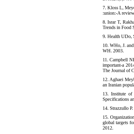
7. Kloss L, Meye
:union:-A review
8. Israr T, Rakh
Trends in Food 
9. Health UDo, 
10. WHo, J. and 
WH. 2003.
11. Campbell NR
important-a 201
The Journal of C
12. Aghaei Meyb
an Iranian popul
13. Institute o
Specifications a
14. Strazzullo P
15. Organizatio
global targets 
2012.