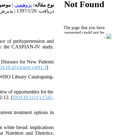
موضو:
|
پژوهشي
نوع مقاله:
دریافت: 1397/1/26 | پذیرش: 1397/5/4 | انتشار: 1398/10/21
ce of prehypertension and
nts: the CASPIAN-IV study.
Diseases for New Patients
I:10.4314/gmj.v49i1.3
]
 WHO Library Cataloguing-
iew of opportunities for the
-12. [
DOI:10.1111/j.1541-
rrent treatment options in
n white bread: implications
n Nutrition and Dietetics.