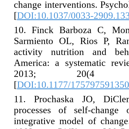
change interv
[
DOI:10.1037/
10. Finck Ba
Sarmiento OL
activity nut
America: a s
2013; 
[
DOI:10.1177
11. Prochas
processes of
integrative m