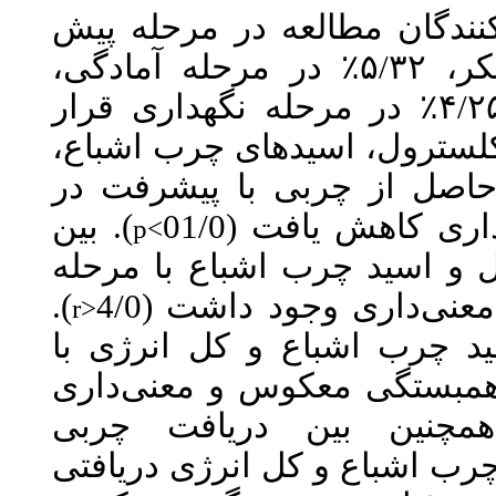
در مرحله پیش
مرحله آمادگی
نگهداری قرار
های چرب اشباع
با پیشرفت در
01/
). بین
p<
باع با مرحله
).
اشت (4/0
r>
 کل انرژی با
 و معنی‌داری
). فت چربی
، رژی دریافتی