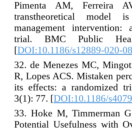
Pimenta AM
transtheore
management i
trial. BMC
[
DOI:10.1186
32. de Menez
R, Lopes ACS.
its effects: 
3(1): 77.‏ [
DOI:
33. Hoke M, 
Potential Use