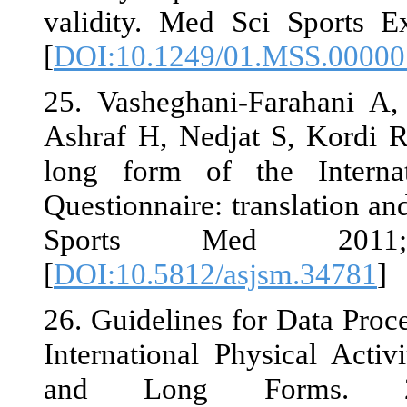
validity. Me
[
DOI:10.1249
25. Vashegha
Ashraf H, Ned
long form of
Questionnaire:
Sports 
[
DOI:10.5812/
26. Guidelines
International
and Long