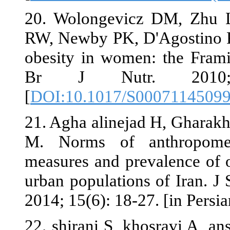
20. Wolongev
RW, Newby PK,
obesity in wo
Br J Nut
[
DOI:10.1017
21. Agha alin
M. Norms of
measures and 
urban populat
2014; 15(6): 18
22. shirani S,