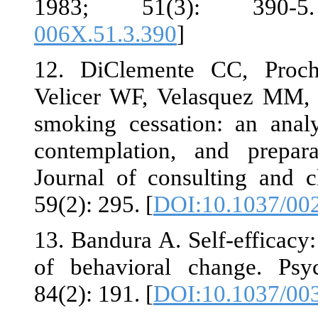
1983; 51
006X.51.3.39
12. DiClemen
Velicer WF, V
smoking cessa
contemplatio
Journal of co
59(2): 295. [
D
13. Bandura A.
of behaviora
84(2): 191. [
D