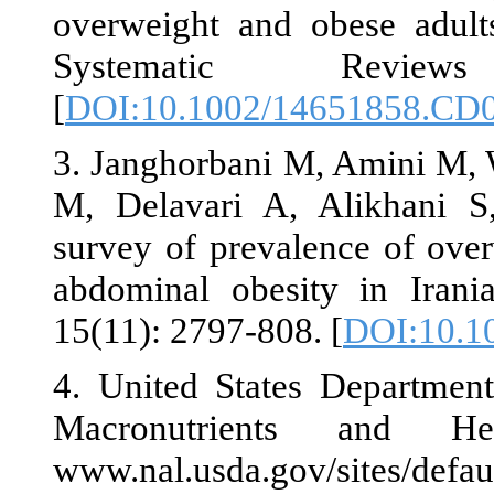
overweight a
Systema
[
DOI:10.1002
3. Janghorban
M, Delavari A
survey of pre
abdominal obe
15(11): 2797-8
4. United Sta
Macronutri
www.nal.usda.g