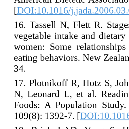
[
DOI:10.1016/
16. Tassell N,
vegetable inta
women: Some 
eating behavi
34.
17. Plotnikoff
N, Leonard L,
Foods: A Pop
109(8): 1392-7