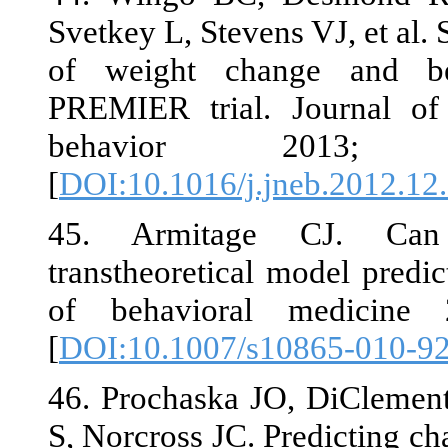
Svetkey L, Stev
of weight c
PREMIER tria
behavior
[
DOI:10.1016/
45. Armita
transtheoretic
of behavior
[
DOI:10.1007
46. Prochaska
S, Norcross JC