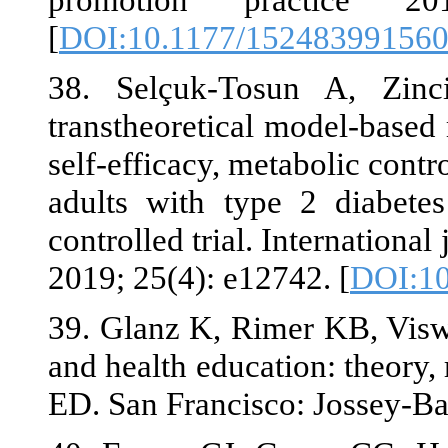
[
DOI:10.1177
38. Selçuk‐
transtheoretic
self‐efficacy, 
adults with t
controlled tria
2019; 25(4): e
39. Glanz K, 
and health educ
ED. San Franc