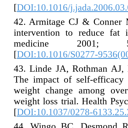
[
DOI:10.1016/
42. Armitage
intervention 
medicine
[
DOI:10.1016
43. Linde JA
The impact of
weight chang
weight loss tr
[
DOI:10.1037/
44. Wingo BC