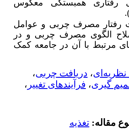
بستگی معکوس
چربی و عوامل
رف چربی و در
 در جامعه کمک
،
فت چربی
،
ندهای تغییر