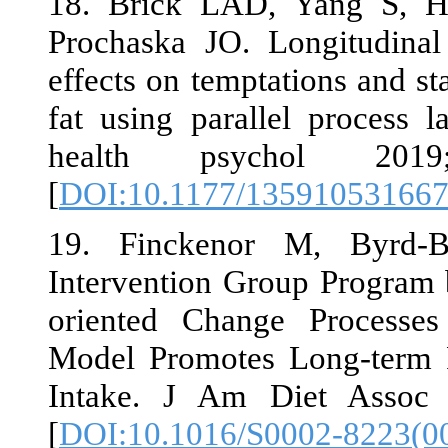
18. Brick L
Prochaska JO.
effects on tem
fat using par
health ps
[
DOI:10.1177
19. Fincken
Intervention 
oriented Cha
Model Promot
Intake. J Am
[
DOI:10.1016