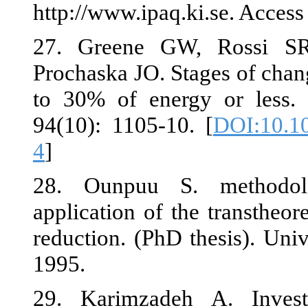
http://www.ipa
27. Greene 
Prochaska JO. 
to 30% of en
94(10): 1105-
4
]
28. Ounpuu 
application of
reduction. (P
1995.
29. Karimzad