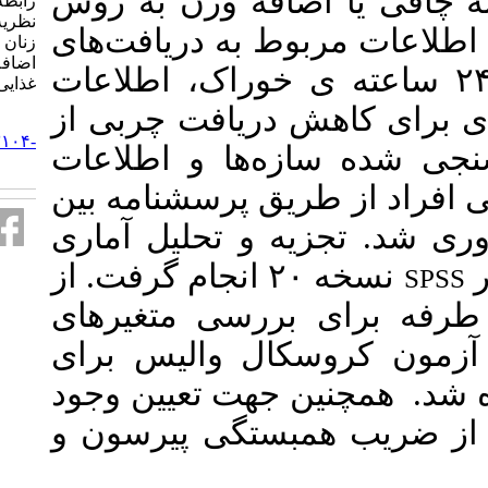
۱۱۴ افه وزن به روش
رابطه بین سازه‌های الگوی فرا
نظریه‌ای با دریافت چربی غذایی در
به دریافت‌های
زنان میانسال مبتلا به چاقی یا
اضافه وزن. علوم تغذیه و صنایع
۲۴ ساعته ی خوراک، اطلاعات
غذایی ایران. ۱۳۹۹; ۱۵ (۴) :۴۱-۵۰
ریافت چربی از
URL:
http://nsft.sbmu.ac.ir/article-۱-۳۱۰۴-
ها و اطلاعات
fa.html
ق پرسشنامه بین
و تحلیل آماری
سخه ۲۰ انجام گرفت. از
سی متغیر‌های
ل والیس برای
جهت تعیین وجود
تگی پیرسون و