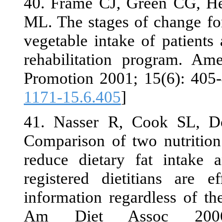
40. Frame CJ
ML. The stages
vegetable inta
rehabilitatio
1171-15.6.405
41. Nasser 
Comparison of
reduce dietar
registered di
information r
Am Diet A