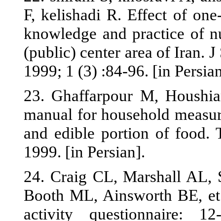
F, kelishadi R
knowledge and
(public) cente
1999; 1 (3) :84
23. Ghaffarp
manual for ho
and edible po
1999. [in Persi
24. Craig CL
Booth ML, Ain
activity ques