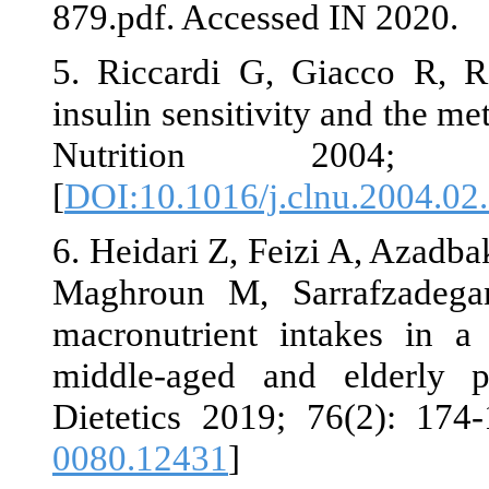
879.pdf. Acce
5. Riccardi G
insulin sensit
Nutritio
[
DOI:10.1016/
6. Heidari Z,
Maghroun M,
macronutrient
middle‐aged 
0080.12431
]