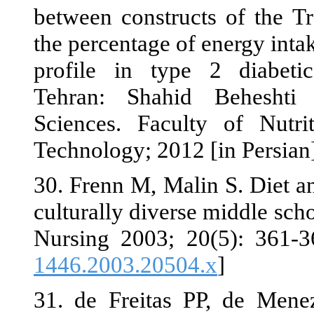
between const
the percentage
profile in ty
Tehran: Sha
Sciences. Fa
Technology; 20
30. Frenn M, 
culturally div
1446.2003.20
31. de Freit