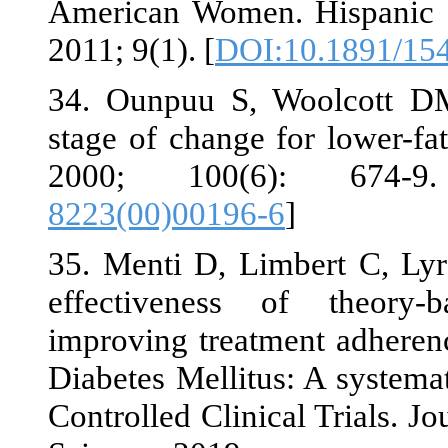
American Wome
2011; 9(1). [
D
34. Ounpuu S
stage of chan
2000; 100
8223(00)0019
35. Menti D, 
effectivenes
improving tre
Diabetes Mell
Controlled Clinical Trials.‏ Jou