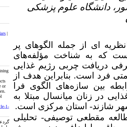
علوم پزشکی
Download citation:
BibTeX
|
RIS
|
EndNote
|
Medlars
|
ProCite
|
Reference Manager
|
ه الگو‌های پر
RefWorks
Send citation to:
خت مؤلفه‌های
Mendeley
Zotero
RefWorks
ی رژیم غذایی
Gordali M, Bazhan M. Determining
نابراین هدف از
the Relationship Between the
Transtheoretical Model Constructs
های الگوی فرا
and Dietary Fat intake in Obese or
Overweight Middle-aged Women.
انسال مبتلا به
Iranian J Nutr Sci Food Technol
2021; 15 (4) :41-50
ان مرکزی است
URL:
http://nsft.sbmu.ac.ir/article-1-
3104-fa.html
صیفی- تحلیلی
گردعلی مائده، باژن مرجان. تعیین