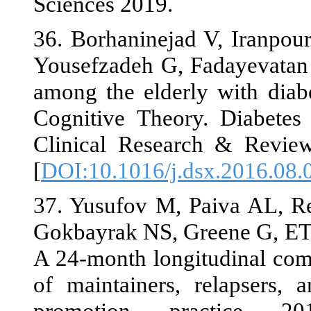
Sciences 2019
36. Borhanine
Yousefzadeh G
among the eld
Cognitive Th
Clinical Rese
[
DOI:10.1016/
37. Yusufov M
Gokbayrak NS,
A 24-month lo
of maintainer
promotion 