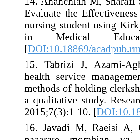
14. Ahanchian
Evaluate the E
nursing studen
in Medical
[
DOI:10.18869
15. Tabrizi 
health servi
methods of hol
a qualitative 
2015;7(3):1-10
16. Javadi M
nazarate mo