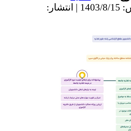
دریافت: 1403/5/17 | پذیرش: 1403/8/15 | انتشار: