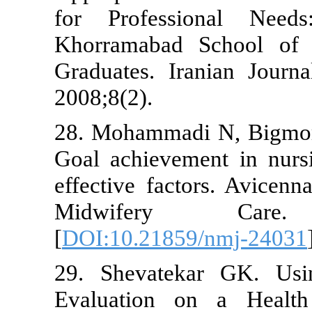
for Profess
Khorramabad
Graduates. Ir
2008;8(2).
28. Mohammad
Goal achievem
effective fac
Midwifery
[
DOI:10.2185
29. Shevate
Evaluation o