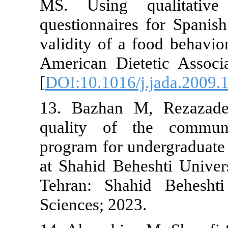
MS. Using 
questionnaires
validity of a 
American Diet
[
DOI:10.1016/
13. Bazhan M
quality of t
program for un
at Shahid Beh
Tehran: Shah
Sciences; 2023