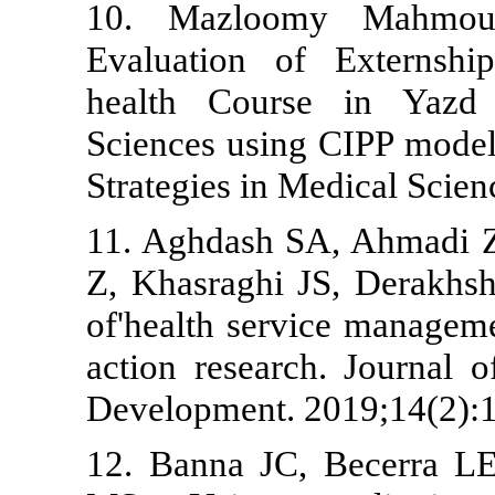
10. Mazloo
Evaluation o
health Cour
Sciences usin
Strategies in 
11. Aghdash 
Z, Khasraghi 
of'health serv
action resear
Development. 
12. Banna JC