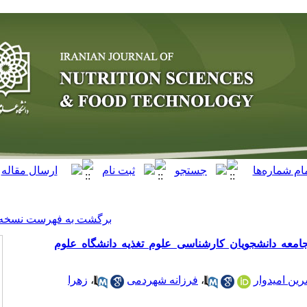
[ English ]
]
Archive
[
برگشت به فهرست نسخه ها
ی علوم تغذیه دانشگاه علوم
زهرا
،
زانه شهردمی