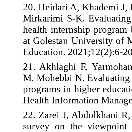
20. Heidari A,
Mirkarimi S-K.
health intern
at Golestan Un
Education. 20
21. Akhlagh
M, Mohebbi N. 
programs in h
Health Inform
22. Zarei J, A
survey on th