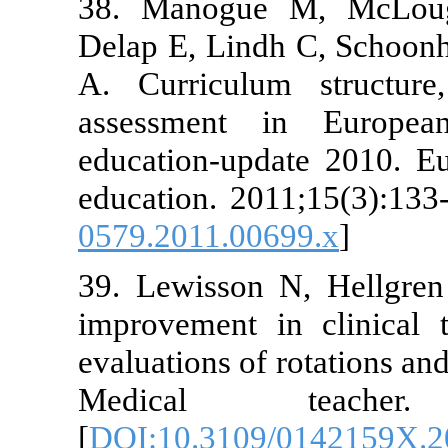
38. Manogue 
Delap E, Lind
A. Curriculu
assessment 
education-upd
education. 20
0579.2011.00
39. Lewisson 
improvement i
evaluations of
Medical t
[
DOI:10.3109