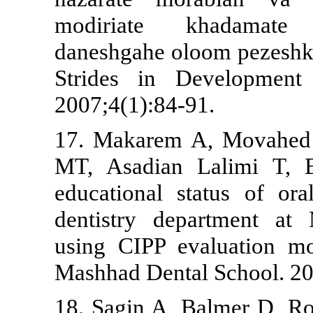
modiriate 
daneshgahe ol
Strides in D
2007;4(1):84-
17. Makarem 
MT, Asadian 
educational 
dentistry de
using CIPP e
Mashhad Denta
18. Sagin A, 