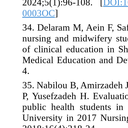
2024;5(1):96-
0003OC
]
34. Delaram M,
nursing and m
of clinical ed
Medical Educa
4.
35. Nabilou B,
P, Yusefzadeh 
public health
University in