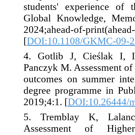
students' exp
Global Know
2024;ahead-of-
[
DOI:10.1108
4. Gotlib J,
Panczyk M. As
outcomes on s
degree progra
2019;4:1. [
DOI
5. Tremblay
Assessment