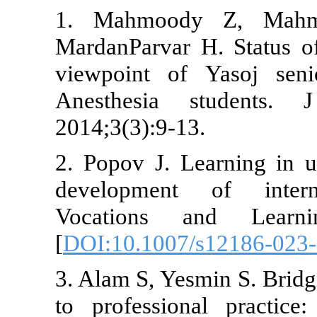
1. Mahmood
MardanParvar 
viewpoint of
Anesthesia
2014;3(3):9-1
2. Popov J. L
development 
Vocations a
[
DOI:10.1007
3. Alam S, Yes
to professio