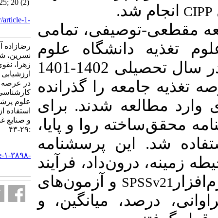
Nutr Sci Food Technol 2025; 20 (2)
شد
:29-43
URL:
http://nsft.sbmu.ac.ir/article-1-
وصیفی، تمامی
3898-fa.html
انشگاه علوم
رضازاده آرزو، باژن مرجان، امیدوار
نسرین، شهردمی فرزانه، ویسی
پزشکی شهید بهشتی که در سال تحصیلی 1402-1401
زهرا، نقوی مرجان و همکاران..
ارزشیابی کیفیت برنامه کارآموزی
ه را گذرانده
در عرصه تغذیه جامعه دانشجویان
کارشناسی علوم تغذیه دانشگاه
ه شدند. برای
علوم پزشکی شهید بهشتی با
استفاده از الگوی CIPP. علوم تغذیه
خته روا و پایا
و صنایع غذایی ایران. ۱۴۰۴; ۲۰ (۲)
:۲۹-۴۳
ین پرسشنامه
URL:
http://nsft.sbmu.ac.ir/article-۱-۳۸۹۸-
درون‌داد، فرآیند
fa.html
و آزمون‌های
S
، میانگین
و