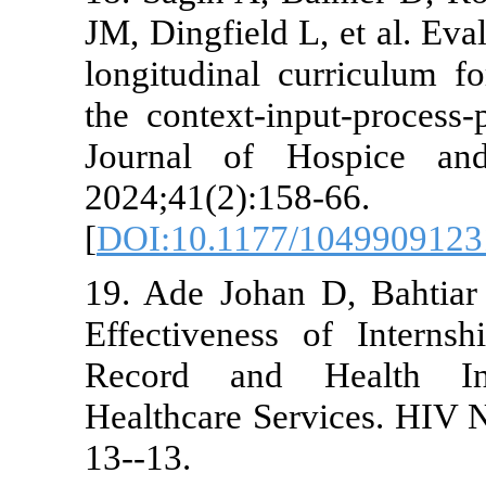
JM, Dingfield L
longitudinal 
the context-i
Journal of H
2024;41(2):15
[
DOI:10.1177
19. Ade Joha
Effectivenes
Record and 
Healthcare Se
13--13.