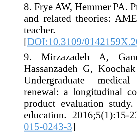
8. Frye AW, H
and related t
teacher
[
DOI:10.3109
9. Mirzaza
Hassanzadeh 
Undergradua
renewal: a lon
product evalu
education. 20
015-0243-3
]