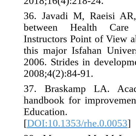
2018;16(4):21
36. Javadi M
between He
Instructors Po
this major Is
2006. Strides
2008;4(2):84-
37. Braskam
handbook for
Educati
[
DOI:10.1353/