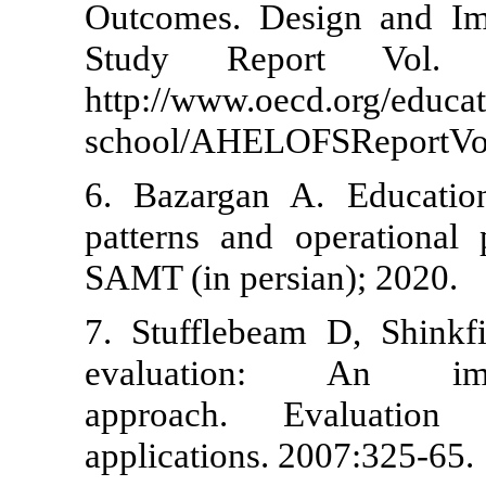
Outcomes. Des
Study Rep
http://www.oec
school/AHELO
6. Bazargan A
patterns and 
SAMT (in pers
7. Stufflebe
evaluation:
approach. 
applications. 