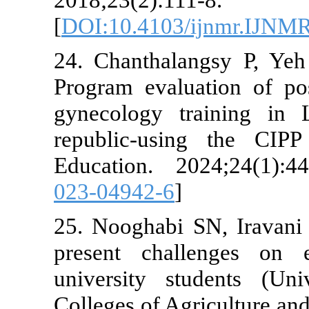
[
DOI:10.4103
24. Chanthal
Program evalu
gynecology t
republic-us
Education. 2
023-04942-6
]
25. Nooghabi
present chal
university s
Colleges of Ag