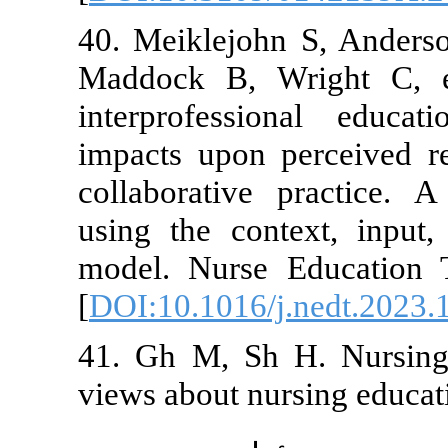
40. Meiklejo
Maddock B, W
interprofess
impacts upon 
collaborative
using the con
model. Nurse
[
DOI:10.1016/
41. Gh M, Sh 
views about nu