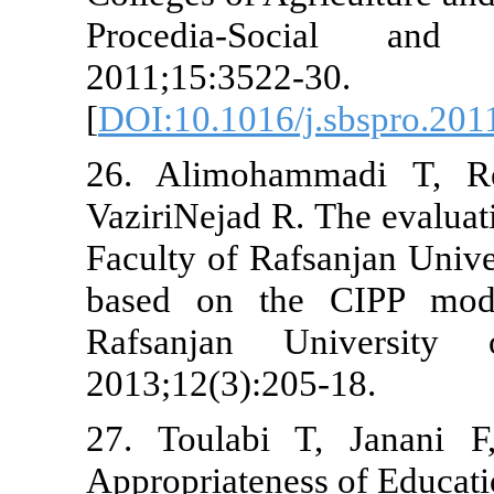
Procedia-S
2011;15:3522-
[
DOI:10.1016/
26. Alimoha
VaziriNejad R.
Faculty of Raf
based on th
Rafsanjan U
2013;12(3):20
27. Toulabi
Appropriatenes