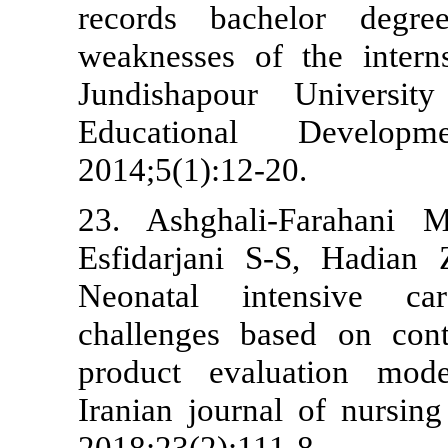
records bac
weaknesses o
Jundishapour
Educationa
2014;5(1):12-
23. Ashghali
Esfidarjani 
Neonatal in
challenges ba
product eval
Iranian journ
2018;23(2):11