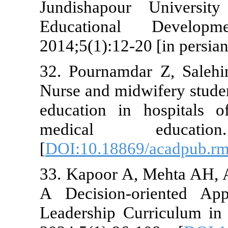
Jundishapour
Educationa
2014;5(1):12-2
32. Pournamd
Nurse and midw
education in
medical e
[
DOI:10.18869
33. Kapoor A,
A Decision-o
Leadership Cu