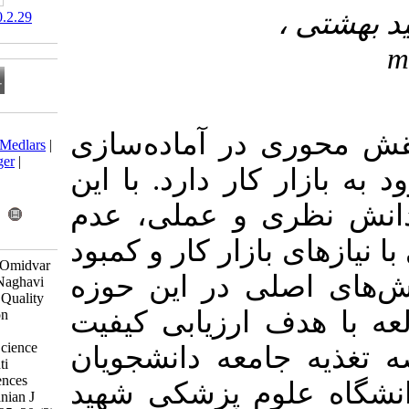
‎ 10.61186/nsft.20.2.29
Download citation:
 آماده‌سازی
BibTeX
|
RIS
|
EndNote
|
Medlars
|
ProCite
|
Reference Manager
|
ر دارد. با این
RefWorks
Send citation to:
و عملی، عدم
Mendeley
Zotero
RefWorks
ار کار و کمبود
Rezazadeh A, Bazhan M, Omidvar
 در این حوزه
N, Shahrdami F, Veisi Z, Naghavi
M et al . Evaluation of the Quality
ارزیابی کیفیت
of the Community Nutrition
Internship Program for
Undergraduate Nutrition Science
عه دانشجویان
Students at Shahid Beheshti
University of Medical Sciences
پزشکی
شهید
Using the CIPP Model. Iranian J