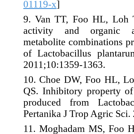
01119-x
]
9. Van TT, F
activity an
metabolite com
of Lactobacil
2011;10:1359
10. Choe DW,
QS. Inhibitor
produced fro
Pertanika J Tr
11. Moghada