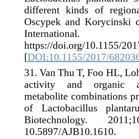
different kin
Oscypek and 
Internati
https://doi.o
[
DOI:10.1155
31. Van Thu T
activity an
metabolite com
of Lactobaci
Biotechnolo
10.5897/AJB1