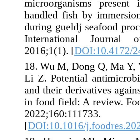
microorganism
handled fish 
during gueldj
Internation
2016;1(1). [
DO
18. Wu M, Don
Li Z. Potentia
and their deri
in food field:
2022;160:111
[
DOI:10.1016/