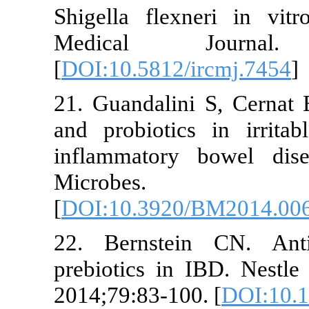
Shigella flex
Medical J
[
DOI:10.5812/
21. Guandalin
and probioti
inflammatory
Microbe
[
DOI:10.3920
22. Bernstei
prebiotics in
2014;79:83-10