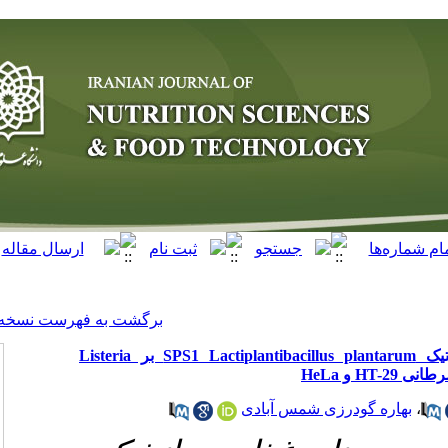
[ English ]
]
Archive
[
برگشت به فهرست نسخه ها
ارزیابی فعالیت ضدمیکروبی و ضدبیوفیلم پست‌بیوتیک SPS1 Lactiplantibacillus plantarum بر Listeria
بادی