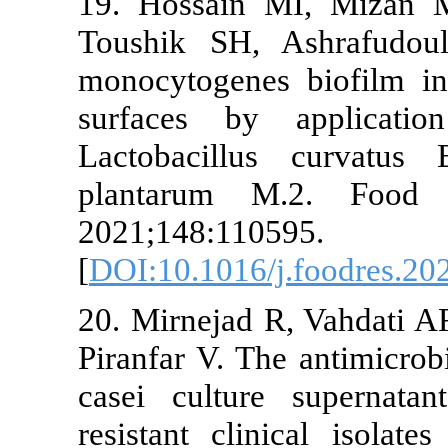
19. Hossain
Toushik SH, 
monocytogenes
surfaces by
Lactobacillu
plantarum M
2021;148:110
[
DOI:10.1016/
20. Mirnejad R
Piranfar V. Th
casei cultur
resistant cli