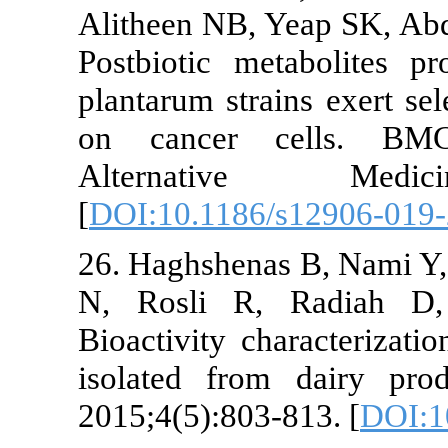
Alitheen NB, 
Postbiotic me
plantarum stra
on cancer 
Alternati
[
DOI:10.1186
26. Haghshena
N, Rosli R,
Bioactivity ch
isolated fro
2015;4(5):803