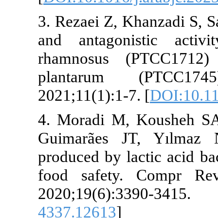
3. Rezaei Z, K
and antagoni
rhamnosus (P
plantarum
2021;11(1):1-7
4. Moradi M,
Guimarães JT
produced by la
food safety
2020;19(6
4337.12613
]