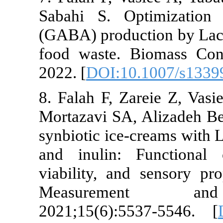
Sabahi S. Op
(GABA) produc
food waste. 
2022. [
DOI:10
8. Falah F, Za
Mortazavi SA,
synbiotic ice-
and inulin: F
viability, an
Measureme
2021;15(6):5