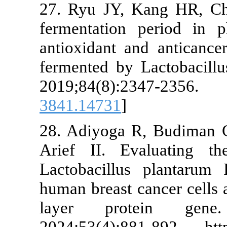
27. Ryu JY, 
fermentation
antioxidant an
fermented by 
2019;84(8
3841.14731
]
28. Adiyoga 
Arief II. Ev
Lactobacillu
human breast c
layer prot
2024;53(4):88