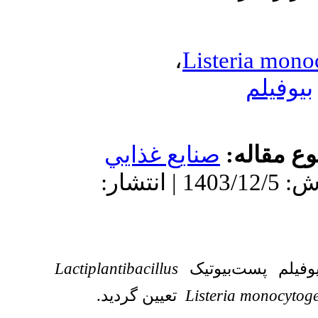
،
L
يع غذايي
دریافت: 1403/10/11 | پذیرش: 1403/12/5 | انتشار:
Lactiplantibacillus
ک
تعیین گردید.
L