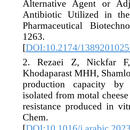
Alternative 
Antibiotic Ut
Pharmaceutic
1263.
[
DOI:10.2174
2. Rezaei Z,
Khodaparast M
production c
isolated from 
resistance pr
Chem. 
[
DOI:10.1016/