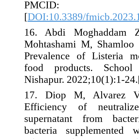
PMCID
[
DOI:10.3389
16. Abdi M
Mohtashami M
Prevalence o
food produc
Nishapur. 2022
17. Diop M,
Efficiency o
supernatant 
bacteria sup