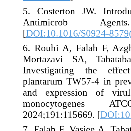
5. Costerton
Antimicro
[
DOI:10.1016
6. Rouhi A, 
Mortazavi S
Investigatin
plantarum TW5
and expressi
monocyto
2024;191:1156
7. Falah F, Va