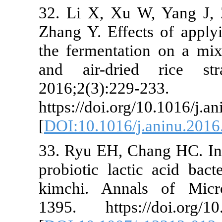
32. Li X, Xu
Zhang Y. Effec
the fermentat
and air-dri
2016;2(3):229
https://doi.or
[
DOI:10.1016/
33. Ryu EH, Ch
probiotic lact
kimchi. Anna
1395. https: