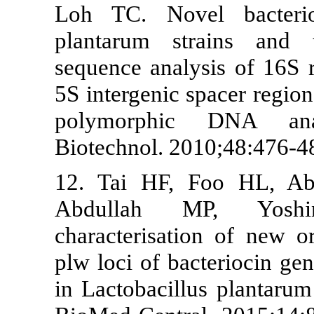
Loh TC. Nove
plantarum st
sequence ana
5S intergenic 
polymorphi
Biotechnol. 2
12. Tai HF,
Abdullah 
characterisat
plw loci of ba
in Lactobacil