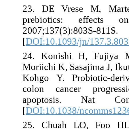
23. DE Vres
prebiotics
2007;137(3):8
[
DOI:10.1093/
24. Konishi
Moriichi K, Sa
Kohgo Y. Pro
colon cance
apoptosis
[
DOI:10.1038
25. Chuah 