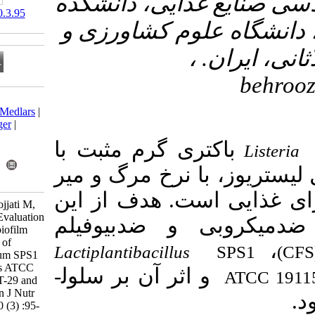
ذایی، دانشکده
‎ 10.61882/nsft.20.3.95
وم کشاورزی و
Download citation:
BibTeX
|
RIS
|
EndNote
|
Medlars
|
ProCite
|
Reference Manager
|
RefWorks
ی گرم مثبت با
Send citation to:
Mendeley
Zotero
ا نرخ مرگ و میر
RefWorks
ست
هدف
از
این
Alizadeh Behbahani B, Hojjati M,
Goudarzi Shamsabadi B. Evaluation
و ضدبیوفیلم
of Antimicrobial and Antibiofilm
Activities of the Postbiotic of
Lactiplantibacillus
Lactiplantibacillus plantarum SPS1
on Listeria monocytogenes ATCC
ر آن بر سلول­
19115 and Its Effect on HT-29 and
HeLa Cancer Cells. Iranian J Nutr
Sci Food Technol 2025; 20 (3) :95-