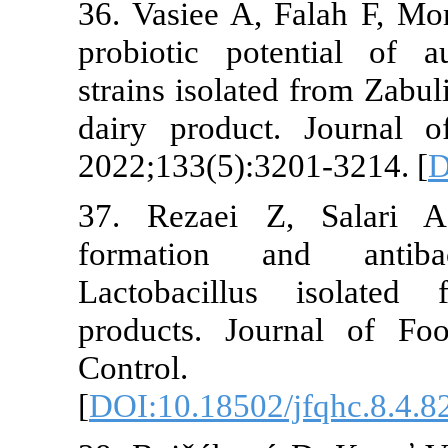
36. Vasiee A,
probiotic pot
strains isolat
dairy produc
2022;133(5):3
37. Rezaei 
formation a
Lactobacillu
products. Jo
Contro
[
DOI:10.18502