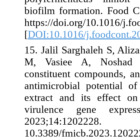
biofilm forma
https://doi.or
[
DOI:10.1016/
15. Jalil Sarg
M, Vasiee 
constituent co
antimicrobial
extract and i
virulence g
2023;
10.3389/fmi