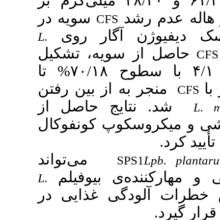
۶۱/۴۷ و ۴۸/۴۰ میلی‌گرم بر
شد
سویه در
CFS
آگار
روی
L.
 سویه
تشکیل
با سطوح ۷۰/۱۸% تا
به از بین رفتن
ایج حاصل از
کوپ کونفوکال
می‌توان
د
SPS
‌ی بیوفیلم
L.
گی غذایی در