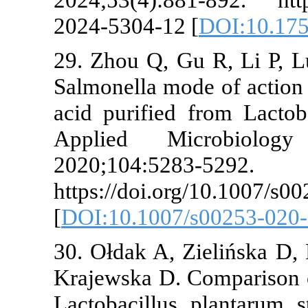
2024-5304-12 
29. Zhou Q, G
Salmonella mod
acid purified
Applied Mi
2020;104:528
https://doi.o
[
DOI:10.1007/
30. Ołdak A, 
Krajewska D. C
Lactobacillus