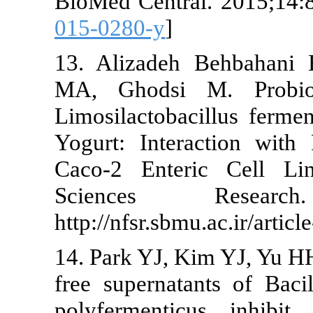
BioMed Centra
015-0280-y
]
13. Alizadeh
MA, Ghodsi 
Limosilactoba
Yogurt: Inter
Caco-2 Enter
Sciences 
http://nfsr.sbm
14. Park YJ, 
free supernata
polyfermenti