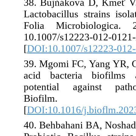
38. Bujňáková
Lactobacillus 
Folia Microb
10.1007/s1222
[
DOI:10.1007
39. Mgomi FC
acid bacteri
potential ag
Biofi
[
DOI:10.1016/
40. Behbahan