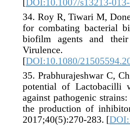
[
DOI:10.1007/
34. Roy R, Tiw
for combating
biofilm agen
Virulen
[
DOI:10.1080
35. Prabhuraj
potential of L
against pathog
the productio
2017;40(5):27