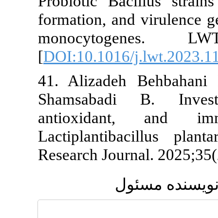
Probiotic Bac
formation, and
monocytog
[
DOI:10.1016/
41. Alizadeh
Shamsabadi 
antioxidan
Lactiplantib
Research Journ
ول