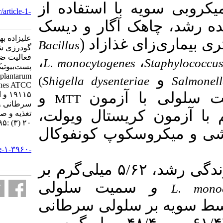
107
با استفاده از
URL:
http://nsft.sbmu.ac.ir/article-1-
3960-fa.html
ک
آگار و دیسک
علیزاده بهبهانی بهروز، حجتی محمد،
Bacillus
گودرزی شمس آبادی بهاره. ارزیابی
فعالیت ضدمیکروبی و ضدبیوفیلم
،
L. monocytogene
پست‌بیوتیک SPS۱
Lactiplantibacillus plantarum بر
(
Shigella dysenter
Listeria monocytogenes ATCC
آزمون
و
۱۹۱۱۵ و اثر آن بر سلول‌های
MTT
سرطانی HT-۲۹ و HeLa. علوم
کریستال ویولت
تغذیه و صنایع غذایی ایران. ۱۴۰۴;
۲۰ (۳) :۹۵-۱۰۷
کوپ کونفوکال
URL:
http://nsft.sbmu.ac.ir/article-۱-۳۹۶۰-
fa.html
میلی‌گرم بر
۵/
سمیت سلولی
سلولی سرطانی