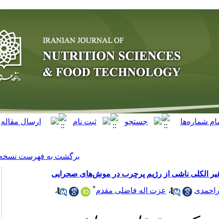
[ English ]
]
Archive
[
برگشت به فهرست نسخه ها
رچرب در موش‌های صحرایی
*
،
اضلی مقدم