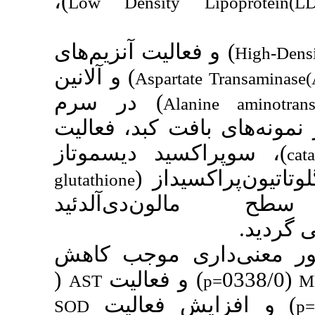
)،
Low Density L
) لیت آنزیم‌های
) و آلانین
Asparta
) در سرم
Ala
فت کبد، فعالیت
)،  دیسموتاز
)، داز
glutathione
) آلدئید
ی موجب کاهش
(
)  فعالیت
AST
) فعالیت
SOD