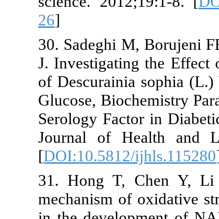
science. 2012
26
]
30. Sadeghi M
J. Investigati
of Descuraini
Glucose, Bioch
Serology Facto
Journal of H
[
DOI:10.5812/
31. Hong T, 
mechanism of o
in the devel