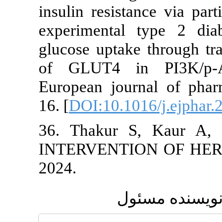
insulin resis
experimental
glucose uptake
of GLUT4 in
European jou
16. [
DOI:10.10
36. Thakur 
INTERVENTI
2024.
ول