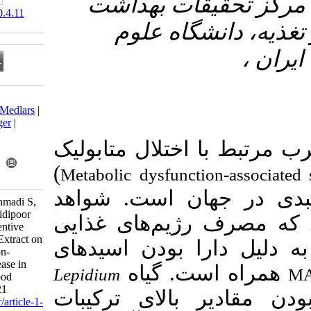
قات بهداشت
‎ 10.61882/nsft.20.4.11
اه علوم
Download citation:
BibTeX
|
RIS
|
EndNote
|
Medlars
|
ProCite
|
Reference Manager
|
RefWorks
ختلال متابولیک
Send citation to:
Mendeley
Zotero
)
Metabolic dysfunc
RefWorks
ن است. شواهد
Ahmadi T, Askari E, Yarahmadi S,
Fazeli moghadam E, Rashidipoor
یم‌های غذایی
M. Evaluation of the Preventive
Effect of Lepidium draba Extract on
بودن اسیدهای
High-Fat Diet-Induced Non-
Alcoholic Fatty Liver Disease in
. گیاه
Lepidium
Rats. Iranian J Nutr Sci Food
Technol 2026; 20 (4) :11-21
. (ای ترکیبات
URL:
http://nsft.sbmu.ac.ir/article-1-