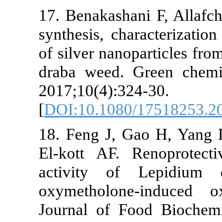
17. Benakasha
synthesis, cha
of silver nano
draba weed. G
2017;10(4):32
[
DOI:10.1080
18. Feng J, 
El‐kott AF. 
activity of
oxymetholone
Journal of Fo