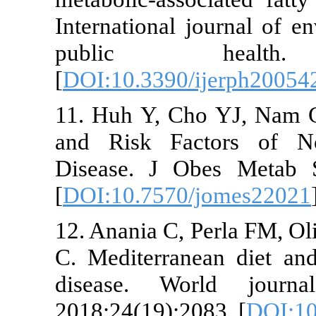
International 
public h
[
DOI:10.3390/
11. Huh Y, C
and Risk Fac
Disease. J O
[
DOI:10.7570
12. Anania C, 
C. Mediterran
disease. Wo
2018;24(19):2