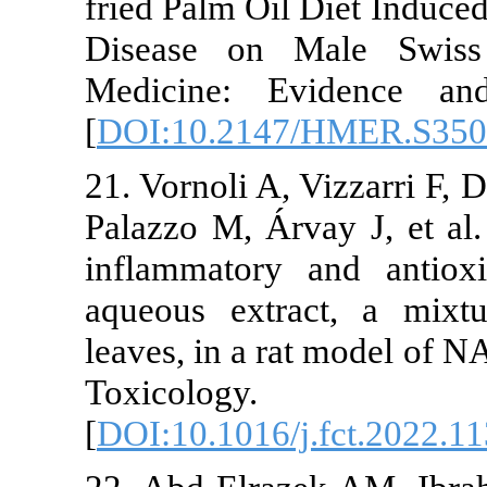
fried Palm Oil
Disease on 
Medicine: E
[
DOI:10.214
21. Vornoli A,
Palazzo M, Árv
inflammatory
aqueous extr
leaves, in a 
Toxicol
[
DOI:10.1016/