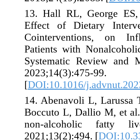
13. Hall RL,
Effect of Di
Cointervent
Patients with
Systematic R
2023;14(3):47
[
DOI:10.1016/
14. Abenavoli
Boccuto L, Dal
non-alcoholi
2021;13(2):494