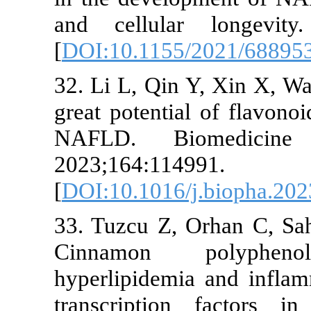
and cellular
[
DOI:10.1155
32. Li L, Qin
great potentia
NAFLD. Bio
2023;164:114
[
DOI:10.1016/
33. Tuzcu Z, 
Cinnamon 
hyperlipidemi
transcription