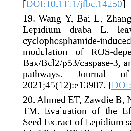
[
DOI:10.1111/
19. Wang Y, 
Lepidium dra
cyclophospha
modulation 
Bax/Bcl2/p53/
pathways. 
2021;45(12):e
20. Ahmed ET,
TM. Evaluati
Seed Extract o