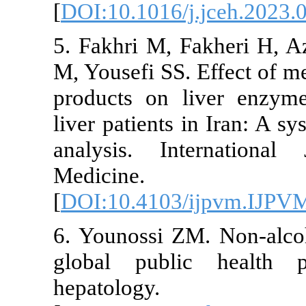
[
DOI:10.1016/
5. Fakhri M,
M, Yousefi SS.
products on l
liver patients
analysis. In
Medici
[
DOI:10.4103
6. Younossi ZM
global publi
hepatolo