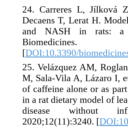
24. Carreres
Decaens T, L
and NASH in
Biomedi
[
DOI:10.3390
25. Velázque
M, Sala-Vila A
of caffeine alo
in a rat dietar
disease wi
2020;12(11):3