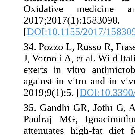
Oxidative m
2017;2017(1)
[
DOI:10.1155
34. Pozzo L, R
J, Vornoli A, e
exerts in vitr
against in vit
2019;9(1):5. [
35. Gandhi GR
Paulraj MG, 
attenuates hig