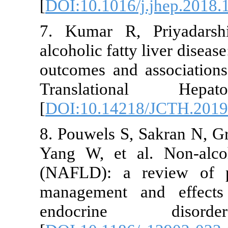
[
DOI:10.1016/
7. Kumar R,
alcoholic fatt
outcomes and 
Translatio
[
DOI:10.1421
8. Pouwels S, 
Yang W, et al
(NAFLD): a r
management 
endocrine