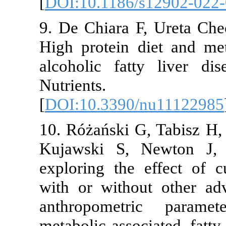
[
DOI:10.1186
9. De Chiara 
High protein 
alcoholic fat
Nutrien
[
DOI:10.3390
10. Różański 
Kujawski S, 
exploring the
with or with
anthropomet
metabolic-ass