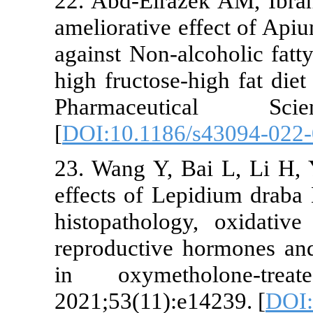
22. Abd‐Elra
ameliorative 
against Non-al
high fructose-
Pharmaceut
[
DOI:10.1186
23. Wang Y, B
effects of Lep
histopatholog
reproductive 
in oxymeth
2021;53(11):e