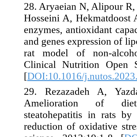
28. Aryaeian N
Hosseini A, He
enzymes, antio
and genes expr
rat model of
Clinical Nutr
[
DOI:10.1016/
29. Rezazad
Amelioratio
steatohepatit
reduction of o