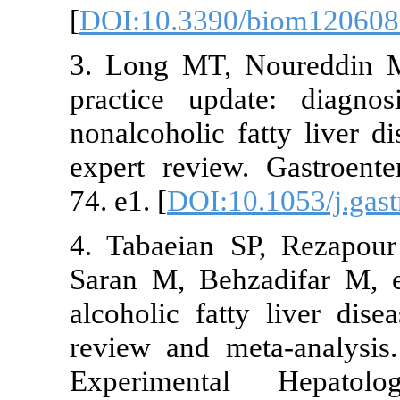
[
DOI:10.3390
3. Long MT, 
practice upd
nonalcoholic f
expert review
74. e1. [
DOI:10
4. Tabaeian 
Saran M, Behz
alcoholic fatt
review and me
Experimenta