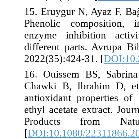
15. Eruygur N
Phenolic com
enzyme inhib
different part
2022(35):424-
16. Ouissem 
Chawki B, Ib
antioxidant p
ethyl acetate 
Products f
[
DOI:10.1080