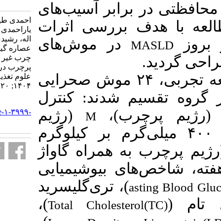
3999-fa.html
رابر آسیب‌های
احمدی طیبه، عسکری الهه،
 بررسی اثرات
یاراحمدی سحر، فاضلی مقدم عزت
اله، رشیدی پور مرضیه. بررسی اثر
در موش‌های
عصاره گیاه مچه در پیشگیری از کبد
چرب غیر الکلی ناشی از رژیم
پرچرب در موش‌های صحرایی.
ر این مطالعه تجربی، ۲۴ موش صحرایی
علوم تغذیه و صنایع غذایی ایران.
۱۴۰۴; ۲۰ (۴) :۱۱-۲۱
 شدند: کنترل
URL:
(چرب
(رژیم
http://nsft.sbmu.ac.ir/article-۱-۳۹۹۹-
M
fa.html
ه گاواژ ۴۰۰ میلی‌گرم بر کیلوگرم
( همراه گاواژ
ته، شاخص‌های بیوشیمیایی
)، تری‌گلیسرید
a
)،
Total Cholester