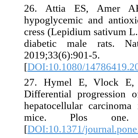
26. Attia 
hypoglycemic 
cress (Lepidiu
diabetic mal
2019;33(6):90
[
DOI:10.1080
27. Hymel E
Differential 
hepatocellul
mice. Plo
[
DOI:10.1371/