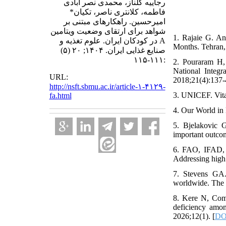
رجاییه گلناز، محمدی نصر آبادی
فاطمه، کلانتری ناصر، تکیان*
امیرحسین. راهکارهای مبتنی بر
شواهد برای ارتقای وضعیت ویتامین
1. Rajaie G. An
A در کودکان ایران. علوم تغذیه و
Months. Tehran, 
صنایع غذایی ایران. ۱۴۰۴; ۲۰ (۵)
:۱۱۱-۱۱۵
2. Pouraram H,
National Integ
URL:
2018;21(4):137-
http://nsft.sbmu.ac.ir/article-۱-۴۱۲۹-
3. UNICEF. Vita
fa.html
4. Our World in 
5. Bjelakovic G
important outco
6. FAO, IFAD, 
Addressing high 
7. Stevens GA.
worldwide. The 
8. Kere N, Com
deficiency amo
2026;12(1). [
DOI