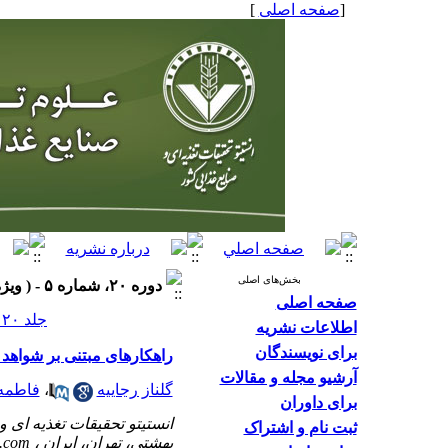
[
صفحه اصلی
]
بخش‌های اصلی
دوره ۲۰، شماره ۵ - ( ویژه نامه زمستان: خلاصه سیاستی ۱۴۰۴ )
صفحه اصلی
جلد ۲۰ شماره ۵ صفحات ۱۱۵-۱۱۱
اطلاعات نشریه
برای نویسندگان
راهکارهای مبتنی بر شواهد برای ارت
آرشیو مجله و مقالات
گلناز رجاییه
،
فاطمه 
برای داوران
انستیتو تحقیقات تغذیه ای 
ثبت نام و اشتراک
بهشتی، تهران، ایران ،
.com