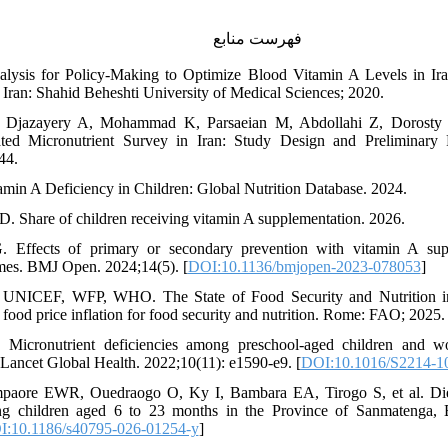
فهرست منابع
alysis for Policy-Making to Optimize Blood Vitamin A Levels in Ir
Iran: Shahid Beheshti University of Medical Sciences; 2020.
 Djazayery A, Mohammad K, Parsaeian M, Abdollahi Z, Dorosty 
rated Micronutrient Survey in Iran: Study Design and Preliminary
44.
min A Deficiency in Children: Global Nutrition Database. 2024.
D. Share of children receiving vitamin A supplementation. 2026.
. Effects of primary or secondary prevention with vitamin A supp
mes. BMJ Open. 2024;14(5). [
DOI:10.1136/bmjopen-2023-078053
]
UNICEF, WFP, WHO. The State of Food Security and Nutrition i
food price inflation for food security and nutrition. Rome: FAO; 2025.
 Micronutrient deficiencies among preschool-aged children and w
Lancet Global Health. 2022;10(11): e1590-e9. [
DOI:10.1016/S2214-1
paore EWR, Ouedraogo O, Ky I, Bambara EA, Tirogo S, et al. Diet
ng children aged 6 to 23 months in the Province of Sanmatenga,
:10.1186/s40795-026-01254-y
]