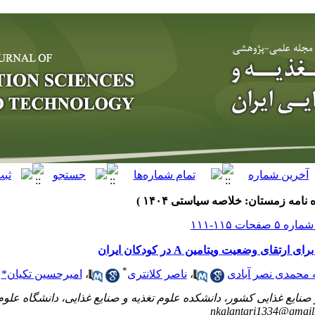
قای وضعیت ویتامین A در کودکان ایران
*
محمدی نصر آبادی
،
ناصر کلانتری
،
امیرحسین تکیان*
و صنایع غذایی کشور، دانشکده علوم تغذیه و صنایع غذایی، دانشگاه عل
nkalantari1334@gmail