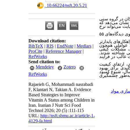
‎ 10.66224/nsft.20.5.21
ان در گروه سنی
لی نشان می‌دهد که
یت می‌تواند نرخ
در این مطالعه، با بهره‌گیری از چارچوب «مثلث سیاست‌گذاری والت و گیسون» و واکاوی دیدگاه‌های ۵۵
Download citation:
کارهای پایدارتر
ن، عواملی همچون
BibTeX
|
RIS
|
EndNote
|
Medlars
|
ن، مشکلات کیفی
ProCite
|
Reference Manager
|
ی شناخته شدند.
RefWorks
غالب در فرآیند
Send citation to:
، ارتقای کیفیت
Mendeley
Zotero
لیدی برای بهبود
ال، شیوع کمبود
RefWorks
ا به‌طور چشمگیری
Rajaeieh G, Mohammadi nasrabadi
F, Klantari N, Takian A. Evidence
ازی مواد
Based Strategies to Improve
Vitamin A Status among Children in
Iran. Iranian J Nutr Sci Food
Technol 2026; 20 (5) :111-115
URL:
http://nsft.sbmu.ac.ir/article-1-
4129-fa.html