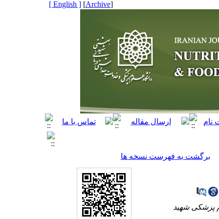
[ English ]
]
Archive
[
برگشت به فهرست نسخه ها
وم پزشکی شهید