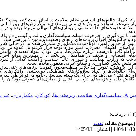
ن
یکی از چالش‌های اساسی نظام سلامت در ایران است که به‌ویژه کودک
A
تأثیر قرار می‌دهد. شواهد پیمایش‌های ملی ریزمغذی‌ها و گزارش‌های بین‌المل
ابتلا به عفونت‌های حاد تنفسی و بیماری‌های اسهالی مرتبط بوده و در نها
دهد.
 و چالش‌های اجرای برنامه‌های ارتقای وضعیت ویتامین
بررسی شد.
A
 از حد بر راهبرد کوتاه‌مدت مکمل‌یاری متمرکز شده‌اند، در حالی که راه
و اصلاح الگوهای مصرف، کمتر مورد توجه قرار گرفته‌اند. علاوه بر ای
 اطلاعات نادرست درباره مکمل‌ها، پایین بودن سواد تغذیه‌ای والدی
های اقتصادی و ضعف در هماهنگی بین‌بخشی، از مهم‌ترین موانع اجرای
 ساخت که وزارت بهداشت و شورای عالی سلامت و امنیت غذایی از قدرت 
اما نقش بخش کشاورزی و صنایع غذایی مغفول مانده است.
این پژوهش، تدوین مداخلات منطقه‌محور، تقویت برنامه‌های غنی‌سازی
ه‌ای خانواده‌ها و ایجاد سازوکارهای هماهنگی بین‌بخشی، راهکارهای ک
آوردها نشان می‌دهد که اجرای یک بسته سیاستی جامع می‌تواند طی سه س
 ۳۵ درصد کاهش داده و هزینه‌های درمانی ناشی از بیماری‌های عفونی کودکان ر
ین A
،
سیاست‌گذاری سلامت
،
ریزمغذی‌ها
،
کودکان
،
مکمل‌یاری
،
غنی‌س
 دریافت)
موضوع مقاله:
تغذيه