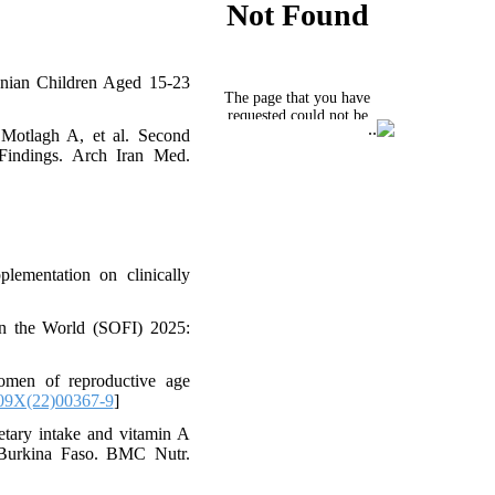
anian Children Aged 15-23
Motlagh A, et al. Second
 Findings. Arch Iran Med.
lementation on clinically
n the World (SOFI) 2025:
omen of reproductive age
09X(22)00367-9
]
ary intake and vitamin A
 Burkina Faso. BMC Nutr.