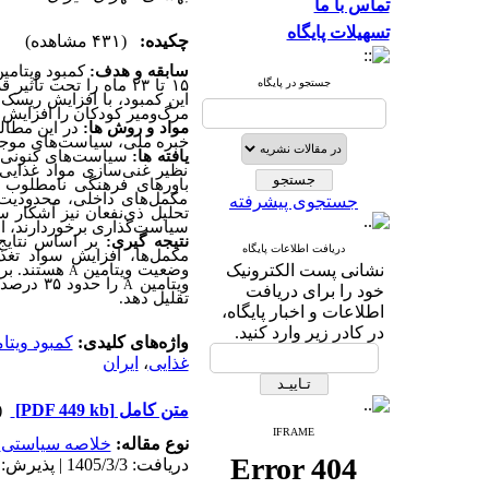
تماس با ما
تسهیلات پایگاه
چکیده:
(۴۳۱ مشاهده)
سابقه و هدف:
کمبود ویتامی
جستجو در پایگاه
۱۵ تا ۲۳ ماه را تحت 
این کمبود، با افزایش ریسک 
مرگ‌ومیر کودکان را افزایش 
مواد و روش ها:
خبره ملی، سیاست‌های موجود
یافته ها:
سیاست‌های کنونی بیش
نظیر غنی‌سازی مواد غذایی 
باورهای فرهنگی نامطلوب و
مکمل‌های داخلی، محدودیت‌
جستجوی پیشرفته
تحلیل ذی‌نفعان نیز آشکار
سیاست‌گذاری برخوردارند، 
نتیجه گیری:
بر اساس نتایج 
دریافت اطلاعات پایگاه
مکمل‌ها، افزایش سواد تغذی
نشانی پست الکترونیک
وضعیت ویتامین
هستند. بر
A
ویتامین
را حدود
A
خود را برای دریافت
تقلیل دهد.
اطلاعات و اخبار پایگاه،
در کادر زیر وارد کنید.
واژه‌های کلیدی:
کمبود ویتام
غذایی
،
ایران
متن کامل
[PDF 449 kb]
(۱۱۲
IFRAME
نوع مقاله:
خلاصه سیاستی
|
دریافت: 1405/3/3 | پذیرش: 1404/11/10 | انتشار: 1405/3/11