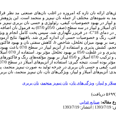
های ارائه نان تازه که امروزه در اغلب نان‌های صنعتی مد نظر قرار 
د به شیوه‌های مختلف از جمله نان نیم‌پز و منجمد است. این پژوه
از و لیپاز در بهبود خصوصیات کیفی، رئولوژی و حسی نان بربری نیم‌پز 
است. مواد و روشها: آنزیم‌های آمیلاز و لیپاز در سه سطح (صفر، 0
نیم‌پز تهیه شده برای 15روز در دمای C°18- در فریزر نگهداری شد، سپس پخت کامل ان
فتی، رنگ و خصوصیات حسی آن اندازه گیری شد. یافتهها: نتایج آزمون‌
آنزیم آمیلاز در سطح 05/0درصد بر بهبود میزان تخلخل، شاخص b، کاهش سفت
سطح 07/0 درصد بر بهبود حجم، کشش پذیری و اس
شاخص b، سفتی و کشش پذیری 
ویژگی‌های رئولوژی و کیفی و ترکیب 07/0 آمیلاز و 05/0 لیپاز بر بهبود مؤلفه‌های 
ی بافتی، کیفی و حسی نان بربری در چرخه تولید به صورت نیم‌پز منجمد،
ی: آنزیم‌های آمیلاز و لیپاز، ویژگی‌های نان، نان نیم‌پز منجمد، نان برب
یلاز و لیپاز
،
ویژگی‌های نان
،
نان نیم‌پز منجمد
،
نان بربری
۵ دریافت)
 مقاله:
صنايع غذايي