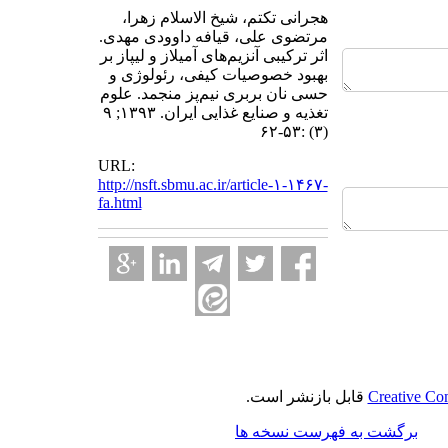
هجرانی تکتم، شیخ الاسلام زهرا،
مرتضوی علی، قیافه داوودی مهدی.
اثر ترکیبی آنزیم‌های آمیلاز و لیپاز بر
بهبود خصوصیات کیفی، رئولوژی و
حسی نان بربری نیم‌پز منجمد. علوم
تغذیه و صنایع غذایی ایران. ۱۳۹۳; ۹
(۳) :۵۳-۶۲
URL:
http://nsft.sbmu.ac.ir/article-۱-۱۴۶۷-
fa.html
Creative Co
قابل بازنشر است.
برگشت به فهرست نسخه ها