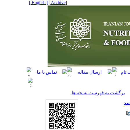
[ English ]
]
Archive
[
برگشت به فهرست نسخه ها
جمد