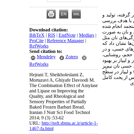
گرفته، تولید و
ش با هدف بررسی
منجمد انجام شده
Download citation:
05/و 07/0) به فرمول نان اضافه، و نان به صورت
BibTeX
|
RIS
|
EndNote
|
Medlars
|
جام و ویژگی‌های نان مثل
ProCite
|
Reference Manager
|
ها نشان داد که
RefWorks
ی نان و بهبود فاکتورهای حسی، و در
Send citation to:
تفاده از آنزیم لیپاز در سطح 07/0 باعث بهبود حجم، روشنایی،
Mendeley
Zotero
و در غلظت 05/0 بر بهبود تخلخل مؤثر بود. استفاده از 07/0 آمیلاز و لیپاز بر بهبود
RefWorks
رنگ و فاکتورهای حسی نان نیم‌پز
و منجمد پس از پخت کامل مؤثر بوده است. نتیجه گیری: استفاده از آنزیم‌های آمیلاز در سطح 07/0 و لیپاز در سطح
Hejrani T, Sheikholeslami Z,
 پس از پخت کامل
Mortazavi A, Ghiyafe Davoodi M.
ری
The Combination Effect of Amylase
and Lipase on Improving the
Quality, and Rheological and
Sensory Properties of Partially
Baked Frozen Barbari Bread.
Iranian J Nutr Sci Food Technol
2014; 9 (3) :53-62
URL:
http://nsft.sbmu.ac.ir/article-1-
1467-fa.html