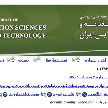
ز و لیپاز بر بهبود خصوصیات کیفی، رئولوژی و حسی نان بربری نیم‌پز من
 شیخ الاسلام
،
علی مرتضوی
،
مهدی قیافه داوودی
سبزوار ،
hejrany_toktam@yahoo.com