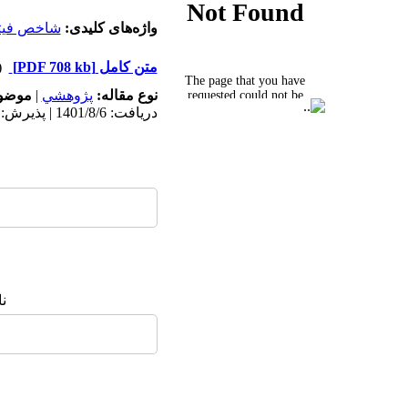
واژه‌های کلیدی:
شاخص فیتو
متن کامل
[PDF 708 kb]
(۰۷۷
نوع مقاله:
پژوهشي
|
موضوع
دریافت: 1401/8/6 | پذیرش: 1401/8/18 | انتشار: 1401/10/3
ن