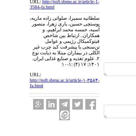
URL:
http://nsft.sbmu.ac.ir/article-1-
3584-fa.html
سلطانیه سمیرا، صلواتی زاده ماریه،
پوستچی حسین، یاری زهرا، منصور
آسیه، خمسه محمد ابراهیم، و
همکاران.. ارتباط بین شاخص
فیتوکمیکال رژیمی و عوامل
تن‌سنجی با پیشرفت کبد چرب غیر
الکلی در بیماران مبتلا به دیابت نوع
۲. علوم تغذیه و صنایع غذایی ایران.
۱۴۰۱; ۱۷ (۴) :۱-۱۰
URL:
http://nsft.sbmu.ac.ir/article-۱-۳۵۸۴-
fa.html