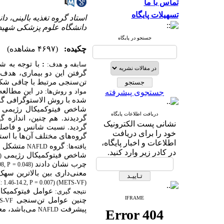
تماس با ما
تسهیلات پایگاه
استاد گروه تغذیه بالینی، د
دانشگاه علوم پزشکی شهید 
جستجو در پایگاه
چکیده:
(۴۶۹۷ مشاهده)
:
سابقه و هدف:
گرفتن این دو بیماری، هدف 
تن‌سنجی مرتبط با چاقی شکمی و 
در این مطالعه 
مواد و روش
ها:
جستجوی پیشرفته
شده با روش الاستوگرافی گذ
شاخص فیتوکمیکال رژیمی
دریافت اطلاعات پایگاه
گردیدند. هم چنین، اندازه 
نشانی پست الکترونیک
گردید. نسبت شانس و فاصل
خود را برای دریافت
گروه‌های مختلف آن‌ها با اس
اطلاعات و اخبار پایگاه،
گروه
متشکل از 133 و گروه کنترل متشکل از 67 شرکت کنن
یافته
ها
:
NAFLD
در کادر زیر وارد کنید.
شاخص فیتوکمیکال رژیمی
)
چرب نشان دادند
8, P = 0.048)
معنی‌داری بین بالاترین سه
 1.46-14.2, P = 0.007)
(METS-VF)
عوامل فیتوکمیکا
نتیجه گیری:
IFRAME
چنین عوامل تن‌سنجی
S-VF
پیشرفت
می‌باشد، مع
NAFLD