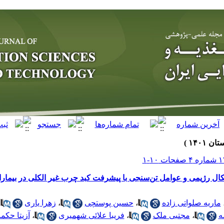
ل رژیمی و عوامل تن‌سنجی با پیشرفت کبد چرب غیر الکلی در بیماران 
ماریه صلواتی زاده
،
حسین پوستچی
،
زهرا یاری
،
ه
،
مجتبی ملک
،
فریبا علائی شهمیری
،
آزیتا حک