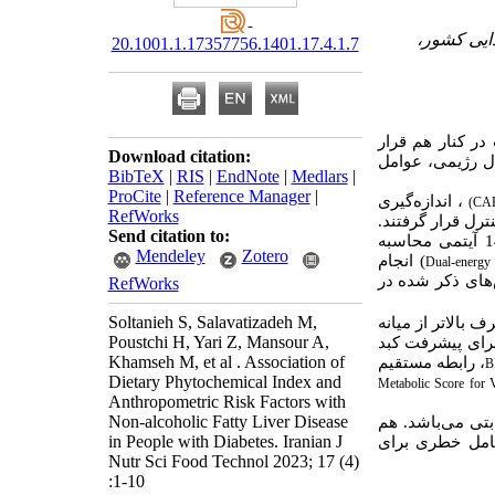
ذایی کشور،
20.1001.1.17357756.1401.17.4.1.7
ران دیابتی نوع 2 و عوارض مخرب در کنار هم قرار
Download citation:
ل
رژیمی، عوامل
BibTeX
|
RIS
|
EndNote
|
Medlars
|
ProCite
|
Reference Manager
|
،
اندازه‌گیری
(CAP
RefWorks
ترل قرار گرفتند.
Send citation to:
بر اساس داده‌های بدست آمده از پرسشنامه بسامد خوراکی 147 آیتمی محاسبه
Mendeley
Zotero
) انجام
Dual-energy
های ذکر شده در
RefWorks
Soltanieh S, Salavatizadeh M,
 بالاتر از میانه
Poustchi H, Yari Z, Mansour A,
ه میزان 65% خطر کمتری برای پیشرفت کبد
Khamseh M, et al . Association of
، رابطه مستقیم
B
Dietary Phytochemical Index and
Metabolic Score for V
Anthropometric Risk Factors with
Non-alcoholic Fatty Liver Disease
بتی می‌باشد. هم
in People with Diabetes. Iranian J
امل خطری برای
Nutr Sci Food Technol 2023; 17 (4)
:1-10