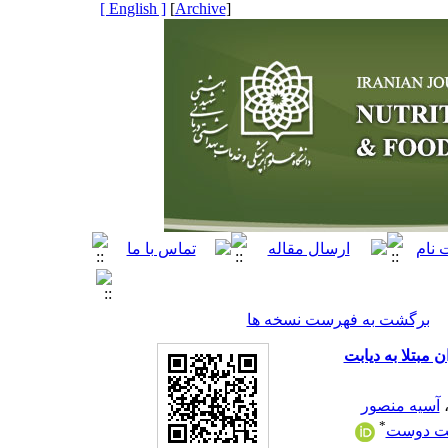
[ English ]
]
Archive
[
برگشت به فهرست نسخه ها
مبتلا به دیابت
آسیه منصور
*
مت دوست