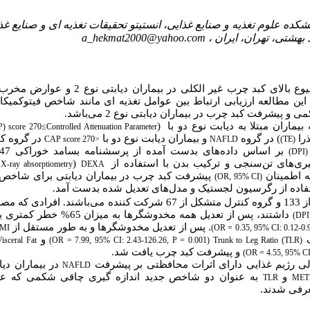
انشکده علوم تغذیه و صنایع غذایی، انستیتو تحقیقات تغذیه ای و صنایع غ
بهشتی، تهران، ایران ،
a_hekmat2000@yahoo.com
با توجه به شیوع بالای کبد چرب غیر الکلی در بیما
این مطالعه ارزیابی ارتباط بین عوامل تغذیه ای مانند شاخص فیتوکمیکا
پیشرفت کبد چرب در بیماران دیابتی نوع 2 می‌باشد.
بیماران مبتلا به دیابت نوع دو با
(
) score 270≤
Controlled Attenuation Parameter
را
)
در گروه
و بیماران دیابت نوع دو با
در گروه کن
CAP score 270>
NAFLD
(TE)
(DPI)
گیری‌های تن‌سنجی و ترکیب بدن با استفاده از
(
 X-ray absorptiometry
DEXA
ه اطمینان
پیشرفت کبد چرب در بیماران دیابتی برای شاخص‌
(OR, 95% CI)
تفاده از رگرسیون لجستیک و مدل‌های تعدیل شده بدست آمد.
.
ده می‌باشند
افرادی که مصرف
داشتند، پس از تعدیل همه مخدوشگر‌ها ب
(DPI
. پس از تعدیل مخدوشگر‌ها و به طور مستقل از
MI
(OR = 0.35, 95% CI: 0.12-0.9
ک
و
isceral Fat
(OR = 7.99, 95% CI: 2.43-126.26, P = 0.001)
Trunk to Leg Ratio (TLR)
و پیشرفت کبد چرب یافت شد.
(OR = 4.55, 95% CI:
لی رژیم غذایی دارای اثرات محافظتی بر پیشرفت
در بیماران دیا
NAFLD
و
به عنوان دو شاخص جدید اندازه گیری چاقی شکمی که ع
TLR
MET
رفی شدند.