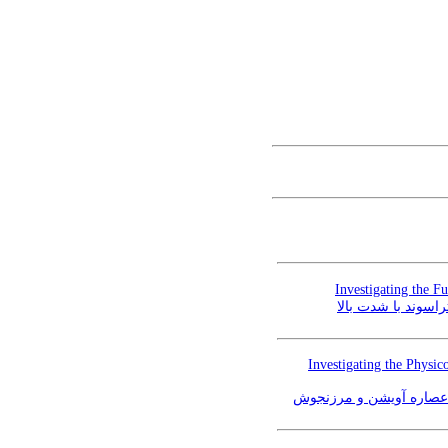
Investigating the F
راسوند با شدت بالا
Investigating the Physi
عصاره آویشن و مرزنجوش