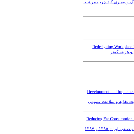
یک و بیماری کبد چرب مر تبط
Redesigning Workplace F
و هزینه کمتر
Development and implementa
نیت تغذیه و سلامت عمومی
Reducing Fat Consumption (T
ن ۱۳۹۵ و ۱۳۹۷