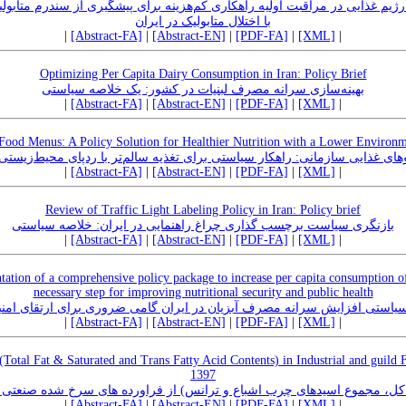
ژیم غذایی در مراقبت اولیه راهکاری کم‌هزینه برای پیشگیری از سندرم متابول
با اختلال متابولیک‌ در ایران
|
[Abstract-FA]
|
[Abstract-EN]
|
[PDF-FA]
|
[XML]
|
Optimizing Per Capita Dairy Consumption in Iran: Policy Brief
بهینه‌سازی سرانه مصرف لبنیات در کشور: یک خلاصه سیاستی
|
[Abstract-FA]
|
[Abstract-EN]
|
[PDF-FA]
|
[XML]
|
ood Menus: A Policy Solution for Healthier Nutrition with a Lower Environm
ای غذایی سازمانی: راهکار سیاستی برای تغذیه سالم‌تر با ردپای محیط‌زیستی 
|
[Abstract-FA]
|
[Abstract-EN]
|
[PDF-FA]
|
[XML]
|
Review of Traffic Light Labeling Policy in Iran: Policy brief
بازنگری سیاست برچسب گذاری چراغ راهنمایی در ایران: خلاصه سیاستی
|
[Abstract-FA]
|
[Abstract-EN]
|
[PDF-FA]
|
[XML]
|
tion of a comprehensive policy package to increase per capita consumption of 
necessary step for improving nutritional security and public health
سیاستی افزایش سرانه مصرف آبزیان در ایران گامی ضروری برای ارتقای ام
|
[Abstract-FA]
|
[Abstract-EN]
|
[PDF-FA]
|
[XML]
|
otal Fat & Saturated and Trans Fatty Acid Contents) in Industrial and guild F
1397
موع اسیدهای چرب اشباع و ترانس) از فراورده های سرخ شده صنعتی و صنفی ایرا
|
[Abstract-FA]
|
[Abstract-EN]
|
[PDF-FA]
|
[XML]
|