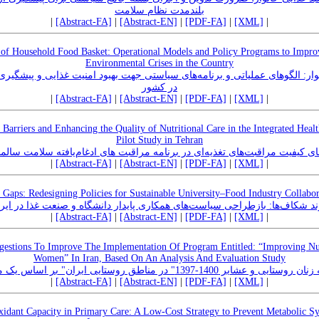
بلندمدت نظام سلامت
|
[Abstract-FA]
|
[Abstract-EN]
|
[PDF-FA]
|
[XML]
|
y of Household Food Basket: Operational Models and Policy Programs to Impro
Environmental Crises in the Country
نوار: الگوهای عملیاتی و برنامه‌های سیاستی جهت بهبود امنیت غذایی و پیشگی
در کشور
|
[Abstract-FA]
|
[Abstract-EN]
|
[PDF-FA]
|
[XML]
|
arriers and Enhancing the Quality of Nutritional Care in the Integrated Healt
Pilot Study in Tehran
ای کیفیت مراقبت‌های تغذیه‌ای در برنامه مراقبت های ادغام‌یافته سلامت سالم
|
[Abstract-FA]
|
[Abstract-EN]
|
[PDF-FA]
|
[XML]
|
 Gaps: Redesigning Policies for Sustainable University–Food Industry Collabor
ند شکاف‌ها: بازطراحی سیاست‌های همکاری پایدار دانشگاه و صنعت غذا در ایر
|
[Abstract-FA]
|
[Abstract-EN]
|
[PDF-FA]
|
[XML]
|
stions To Improve The Implementation Of Program Entitled: “Improving Nut
Women” In Iran, Based On An Analysis And Evaluation Study
ر مناطق روستایی ایران" بر اساس یک مطالعه تحلیل و ارزشیابی
|
[Abstract-FA]
|
[Abstract-EN]
|
[PDF-FA]
|
[XML]
|
oxidant Capacity in Primary Care: A Low-Cost Strategy to Prevent Metabolic