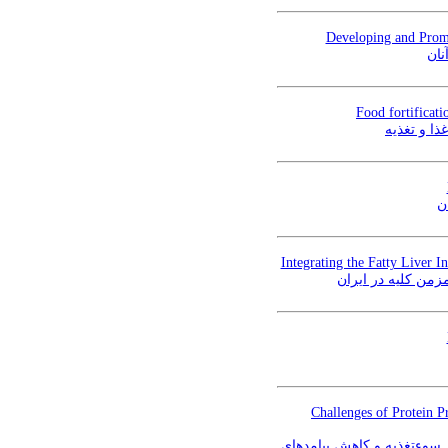
Developing and Promo
نان
Food fortificati
ا و تغذیه
ن
Integrating the Fatty Liver I
زمن کلیه در ایران
Challenges of Protein P
 سوءتغذیه و کاهش پیامدهای