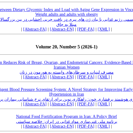
between Dietary Glycemic Index and Load with Aging Gene Expression in Visce
Weight adults and adults with obesity
ایسمی رژیم غذایی با بیان ژن های پیری در بافت چربی احشایی در بین بزرگسالا
مبتلا به چاق
|
[Abstract-FA]
|
[Abstract-EN]
|
[PDF-FA]
|
[XML]
|
Volume 20, Number 5 (2026-1)
 Reduces Risk of Breast, Ovarian, and Endometrial Cancers: Evidence-Based
Iranian Women
مصرف لبنیات و سرطان‌های وابسته به هورمون در زنان
|
[Abstract-FA]
|
[Abstract-EN]
|
[PDF-FA]
|
[XML]
|
ligent Blood Pressure Screening System: A Novel Strategy for Improving Early
Hypertension in Iran
ری هوشمند پرفشاری خون: راهکاری نوین برای ارتقای نرخ شناسایی بیماران پر
|
[Abstract-FA]
|
[Abstract-EN]
|
[PDF-FA]
|
[XML]
|
National Food Fortification Program in Iran: A Policy Brief
برنامه ملی غنی‌سازی مواد غذایی در ایران: خلاصه سیاستی
|
[Abstract-FA]
|
[Abstract-EN]
|
[PDF-FA]
|
[XML]
|