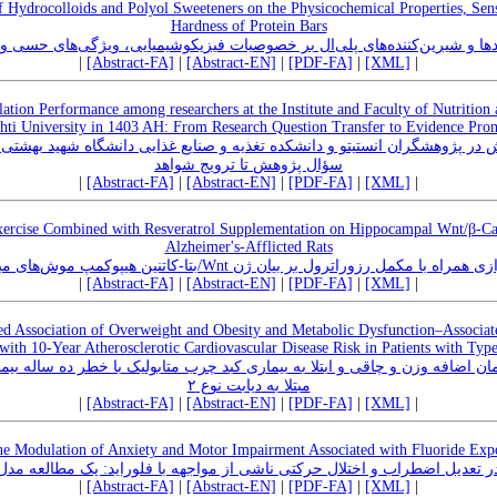
of Hydrocolloids and Polyol Sweeteners on the Physicochemical Properties, Sens
Hardness of Protein Bars
دها و شیرین‌کننده‌های پلی‌ال بر خصوصیات فیزیکوشیمیایی، ویژگی‌های حسی و 
|
[Abstract-FA]
|
[Abstract-EN]
|
[PDF-FA]
|
[XML]
|
tion Performance among researchers at the Institute and Faculty of Nutritio
hti University in 1403 AH: From Research Question Transfer to Evidence Pro
سؤال پژوهش تا ترویج شواهد
|
[Abstract-FA]
|
[Abstract-EN]
|
[PDF-FA]
|
[XML]
|
xercise Combined with Resveratrol Supplementation on Hippocampal Wnt/β-Ca
Alzheimer's-Afflicted Rats
اثر تمرین هوازی همراه با مکمل رزوراترول بر بیان ژن Wnt/های مبتلا به آلزایمر
|
[Abstract-FA]
|
[Abstract-EN]
|
[PDF-FA]
|
[XML]
|
 Association of Overweight and Obesity and Metabolic Dysfunction–Associate
th 10-Year Atherosclerotic Cardiovascular Disease Risk in Patients with Type
ن اضافه وزن و چاقی و ابتلا به بیماری کبد چرب متابولیک با خطر ده‌ ساله بیم
مبتلا به دیابت نوع ۲
|
[Abstract-FA]
|
[Abstract-EN]
|
[PDF-FA]
|
[XML]
|
the Modulation of Anxiety and Motor Impairment Associated with Fluoride Ex
در تعدیل اضطراب و اختلال حرکتی ناشی از مواجهه با فلوراید: یک مطالعه 
|
[Abstract-FA]
|
[Abstract-EN]
|
[PDF-FA]
|
[XML]
|