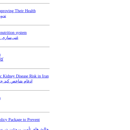
mproving Their Health
تدوی
 nutrition system
غنی‌سازی م
n
کا
ic Kidney Disease Risk in Iran
ادغام شاخص کبد چرب
n
olicy Package to Prevent
چالش‌های تأمین پروتئین در 