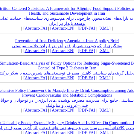
rition-Centered Subsidies: A Framework for Aligning Food Support Policies wi
Health, and Sustainable Development in Iran
ر به یارانه‌های تغذیه‌محور: چارچوبی برای هم‌سوسازی سیاست‌های حمایت غذایی
توسعه پایدار در ایران
|
[Abstract-FA]
|
[Abstract-EN]
|
[PDF-FA]
|
[XML]
|
Prevention of Iron Deficiency Anemia in Iran: A policy Brief
پیشگیری از کم‌خونی ناشی از فقر آهن در ایران: خلاصه سیاستی
|
[Abstract-FA]
|
[Abstract-EN]
|
[PDF-FA]
|
[XML]
|
 Simulation-Based Analysis of Policy Options for Reducing Sugar-Sweetened B
Control of Type 2 Diabetes in Iran
یل گزینه‌های سیاستی کاهش مصرف نوشیدنی‌های شیرین‌شده با شکر درکنترل دیابت ن
|
[Abstract-FA]
|
[Abstract-EN]
|
[PDF-FA]
|
[XML]
|
ehensive Policy Framework to Manage Energy Drink Consumption among Adol
Prevent Cardiovascular and Metabolic Complications
یاستی جامع برای مدیریت مصرف نوشیدنی‌های انرژی‌زا در نوجوانان و جوانا
قلبی–عروقی و متابولیک
|
[Abstract-FA]
|
[Abstract-EN]
|
[PDF-FA]
|
[XML]
|
n Unhealthy Foods, Especially Sugary Drinks And Its Effect On Consumption I
ات بر کالاهای آسیب رسان به ویژه نوشیدنی های قندی و اثر آن بر مصرف در ای
|
[Abstract-FA]
|
[Abstract-EN]
|
[PDF-FA]
|
[XML]
|