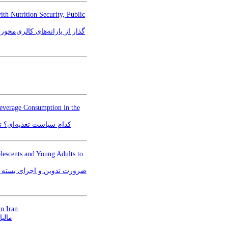
th Nutrition Security, Public
گذار از یارانه‌های کالری‌محو
everage Consumption in the
کدام سیاست تغذیه‌ای؟ تحل
escents and Young Adults to
ضرورت تدوین و اجرای بسته س
n Iran
مالی