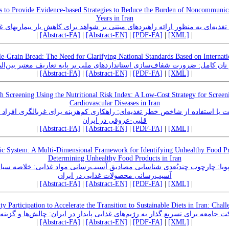
ies to Provide Evidence-based Strategies to Reduce the Burden of Noncommunic
Years in Iran
غذیه‌ای به منظور ارائه راهبردهای مبتنی بر شواهد برای کاهش بار بیماریهای غی
|
[Abstract-FA]
|
[Abstract-EN]
|
[PDF-FA]
|
[XML]
|
Grain Bread: The Need for Clarifying National Standards Based on Internati
 نان کامل: ضرورت شفاف‌سازی استانداردهای ملی بر پایه تعاریف معتبر بین‌ال
|
[Abstract-FA]
|
[Abstract-EN]
|
[PDF-FA]
|
[XML]
|
 Screening Using the Nutritional Risk Index: A Low-Cost Strategy for Screeni
Cardiovascular Diseases in Iran
 با استفاده از شاخص خطر تغذیه‌ای: راهکاری کم‌هزینه برای غربالگری افرا
قلبی-عروقی در ایران
|
[Abstract-FA]
|
[Abstract-EN]
|
[PDF-FA]
|
[XML]
|
ic System: A Multi-Dimensional Framework for Identifying Unhealthy Food Pro
Determining Unhealthy Food Products in Iran
 پویا: چارچوب چندبُعدی شناسایی مصادیق آسیب‌رسانی مواد غذایی: خلاصه سیا
آسیب‌رسانی محصولات غذایی در ایران
|
[Abstract-FA]
|
[Abstract-EN]
|
[PDF-FA]
|
[XML]
|
Participation to Accelerate the Transition to Sustainable Diets in Iran: Chal
 جامعه برای تسریع گذار به رژیم‌های غذایی پایدار در ایران: چالش‌ها و گزینه
|
[Abstract-FA]
|
[Abstract-EN]
|
[PDF-FA]
|
[XML]
|