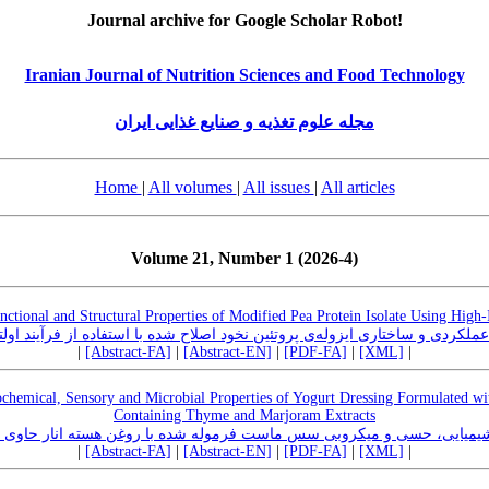
Journal archive for Google Scholar Robot!
Iranian Journal of Nutrition Sciences and Food Technology
مجله علوم تغذیه و صنایع غذایی ایران
Home
|
All volumes
|
All issues
|
All articles
Volume 21, Number 1 (2026-4)
unctional and Structural Properties of Modified Pea Protein Isolate Using High-
کردی و ساختاری ایزوله‌ی پروتئین نخود اصلاح شده با استفاده از فرآیند اولت
|
[Abstract-FA]
|
[Abstract-EN]
|
[PDF-FA]
|
[XML]
|
cochemical, Sensory and Microbial Properties of Yogurt Dressing Formulated w
Containing Thyme and Marjoram Extracts
میایی، حسی و میکروبی سس ماست فرموله شده با روغن هسته انار حاوی 
|
[Abstract-FA]
|
[Abstract-EN]
|
[PDF-FA]
|
[XML]
|