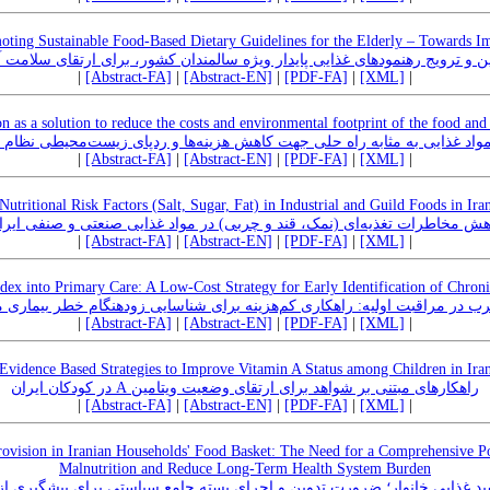
ting Sustainable Food‑Based Dietary Guidelines for the Elderly – Towards I
ن و ترویج رهنمودهای غذایی پایدار ویژه سالمندان کشور، برای ارتقای سلامت آ
|
[Abstract-FA]
|
[Abstract-EN]
|
[PDF-FA]
|
[XML]
|
on as a solution to reduce the costs and environmental footprint of the food and
واد غذایی به مثابه راه حلی جهت کاهش هزینه‌ها و ردپای زیست‌محیطی نظام غذ
|
[Abstract-FA]
|
[Abstract-EN]
|
[PDF-FA]
|
[XML]
|
Nutritional Risk Factors (Salt, Sugar, Fat) in Industrial and Guild Foods in Ira
هش مخاطرات تغذیه‌ای (نمک، قند و چربی) در مواد غذایی صنعتی و صنفی ایرا
|
[Abstract-FA]
|
[Abstract-EN]
|
[PDF-FA]
|
[XML]
|
ndex into Primary Care: A Low-Cost Strategy for Early Identification of Chron
 در مراقبت اولیه: راهکاری کم‌هزینه برای شناسایی زودهنگام خطر بیماری م
|
[Abstract-FA]
|
[Abstract-EN]
|
[PDF-FA]
|
[XML]
|
Evidence Based Strategies to Improve Vitamin A Status among Children in Ira
راهکارهای مبتنی بر شواهد برای ارتقای وضعیت ویتامین A در کودکان ایران
|
[Abstract-FA]
|
[Abstract-EN]
|
[PDF-FA]
|
[XML]
|
rovision in Iranian Households' Food Basket: The Need for a Comprehensive P
Malnutrition and Reduce Long-Term Health System Burden
سبد غذایی خانوار؛ ضرورت تدوین و اجرای بسته جامع سیاستی برای پیشگیری از