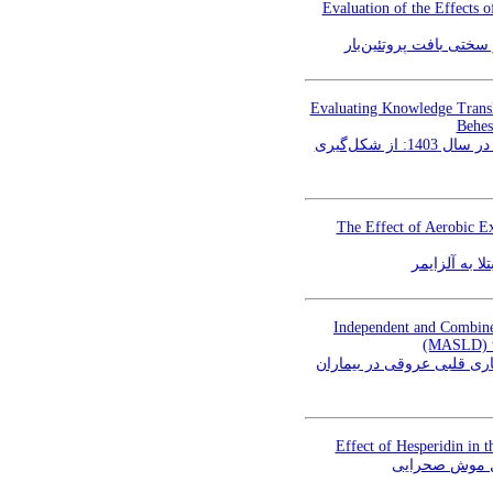
Evaluation of the Effects 
سختی بافت پروتئین‌بار
Evaluating Knowledge Transla
Behes
بررسی عملکرد ترجمان دانش در پژوهشگران انستیتو و دانشکده تغذیه و صنایع غذایی دانشگاه شهید بهشتی در سال 1403: از شکل‌گیری
The Effect of Aerobic E
Independent and Combined
(MASLD) wi
اری قلبی عروقی در بیماران
Effect of Hesperidin in 
مدل موش صحرایی